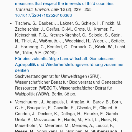
measures that respect the interests of third countries
Transnatl. Environ. Law
15
(2), 229 - 255
10.1017/S2047102526100363
Tischew, S., Dauber, J., Lakner, S., Schleip, I., Finckh, M.,
Zscheischler, J., Geilfus, C.-M., Grote, U., Krämer, F.,
Kleinschmit, R.G., Kreuter-Kirchhof, C., Seibold, S., Stein,
N., Thiel, A., Waßmuth, J., Wedekind, H., Wider, J., Settele,
J., Hornberg, C., Kemfert, C., Dornack, C.,
Köck, W.
, Lucht,
W., Töller, A.E. (2026):
Für eine zukunftsfähige Landwirtschaft: Gemeinsame
Agrarpolitik und Wiederherstellungsverordnung zusammen
denken
Sachverständigenrat für Umweltfragen (SRU),
Wissenschaftlicher Beirat für Biodiversität und Genetische
Ressourcen (WBBGR), Wissenschaftlicher Beirat für
Waldpolitik (WBW), Berlin, 68 pp.
Verschuuren, J., Agapakis, I., Aragão, A., Barov, B., Born,
C.-H., Bouquelle, F., Cavallin, E., Ciscato, E., Cliquet, A.,
Condon, J., Decleer, K., Dotinga, H., Fleurke, F., Garcia-
Ureta, A., Mezzacapo, E., Harris, M., Hildt, L., Hoek, N.,
Mauerhofer, V., Meertens, M., Mendes, A., Leucci, F.,
Reese, M.
, Schoukens, H., Soininen, N.,
Stubenrauch, J.
,