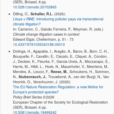
(SER), Brüssel, 8 pp.
10.5281/zenodo.20702865
Dilling, O.,
Schaller, R.L.
(2026):
Lliuya v RWE:
introducing polluter pays via transnational
climate litigation?
In: Cameron, C., Galvão Ferreira, P., Weyman, R. (eds.)
Climate change litigation cases in context
Edward Elgar, Cheltenham, p. 51 - 73
10.4337/9781035343188.00010
Dotinga, H., Agapakis, I., Aragão, A., Barov, B., Born, C.-H.,
Bouquelle, F., Cavallin, E., Ciscato, E., Cliquet, A., Condon,
J., Decleer, K., Fleurke, F., Garcia-Ureta, A., Mezzacapo, E.,
Harris, M., Hildt, L., Hoek, N., Mauerhofer, V., Meertens, M.,
Mendes, A., Leucci, F.,
Reese, M.
, Schoukens, H., Soininen,
N.,
Stubenrauch, J.
, Trouwborst, A., van der Burgt, N., Van
Hoorick, G., Verschuuren, J. (2026):
The EU Nature Restoration Regulation: a new lifeline for
Europe's protected species?
Policy Brief Series
5/2026
European Chapter of the Society for Ecological Restoration
(SER), Brüssel, 6 pp.
10.5281/zenodo.19499242