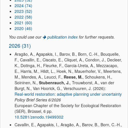
2024 (74)
2023 (52)
2022 (58)
2021 (60)
2020 (46)
You could use our
publication index
for further requests.
2026 (31)
Aragão, A., Agapakis, I., Barov, B., Born, C.-H., Bouquelle,
F., Cavallin, E., Ciscato, E., Cliquet, A., Condon, J., Decleer,
K., Dotinga, H., Fleurke, F., Garcia-Ureta, A., Mezzacapo,
E., Harris, M., Hildt, L., Hoek, N., Mauerhofer, V., Meertens,
M., Mendes, A., Leucci, F.,
Reese, M.
, Schoukens, H.,
Soininen, N.,
Stubenrauch, J.
, Trouwborst, A., van der
Burgt, N., Van Hoorick, G., Verschuuren, J. (2026):
Real-world restoration: adaptive planning under uncertainty
Policy Brief Series
6/2026
European Chapter of the Society for Ecological Restoration
(SER), Brüssel, 6 pp.
10.5281/zenodo.19499302
Cavallin, E., Agapakis, I., Aragão, A., Barov, B., Born, C.-H.,