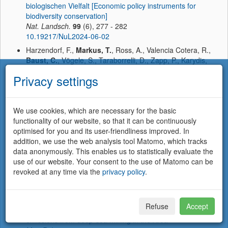
biologischen Vielfalt [Economic policy instruments for
biodiversity conservation]
Nat. Landsch.
99
(6), 277 - 282
10.19217/NuL2024-06-02
Harzendorf, F.,
Markus, T.
, Ross, A., Valencia Cotera, R.,
Baust, C.
, Vögele, S., Taraborrelli, D., Zapp, P., Karydis,
V.A., Bowyer, P., Stolten, D. (2024):
Privacy settings
Supplement material: Criteria for effective site selection of
direct air capture and storage projects
Zenodo
We use cookies, which are necessary for the basic
10.5281/zenodo.11372468
functionality of our website, so that it can be continuously
Harzendorf, F.,
Markus, T.
, Ross, A., Valencia Cotera, R.,
optimised for you and its user-friendliness improved. In
Baust, C.
, Vögele, S., Taraborrelli, D., Zapp, P., Karydis,
addition, we use the web analysis tool Matomo, which tracks
V.A., Bowyer, P., Stolten, D. (2024):
data anonymously. This enables us to statistically evaluate the
Criteria for effective site selection of direct air capture and
use of our website. Your consent to the use of Matomo can be
storage projects
revoked at any time via the
privacy policy
.
Environ. Res. Lett.
19
(11), art. 111009
10.1088/1748-9326/ad7a0f
Heinrich, L., Singh, P., Smith Stegan, K.,
Markus, T.
(2024):
Refuse
Accept
Mind the gap and close it: Regulating greenhouse gas
emissions from deep-sea mining in the Area