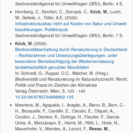
Sachverständigenrat für Umweltfragen (SRU), Berlin, 4 S.
Hornberg, C., Kemfert, C., Dornack, C.,
Köck, W.
, Lucht,
W., Settele, J., Töller, A.E. (2026):
Infrastrukturausbau nicht auf Kosten von Natur und Umwelt
beschleunigen. Politikimpuls
Sachverständigenrat für Umweltfragen (SRU), Berlin, 7 S.
Köck, W.
(2026):
Biodiversitätserhaltung durch Renaturierung in Deutschland
– Rechtsrahmen und Umsetzungsüberlegungen, unter
besonderer Berücksichtigung der Wiedervernässung
landwirtschaftlich genutzter Moorböden
In: Schnedl, G., Ruppel, O.C., Walcher, M. (Hrsg.)
Biodiversität und Renaturierung im Naturschutzrecht: Recht,
Politik und Praxis im Zeichen der Klimakrise
Verlag Österreich, Wien, S. 123 - 140
10.33196/9783704698902-105
Meertens, M., Agapakis, I., Aragão, A., Barov, B., Born, C.-
H., Bouquelle, F., Cavallin, E., Ciscato, E., Cliquet, A.,
Condon, J., Decleer, K., Dotinga, H., Fleurke, F., Garcia-
Ureta, A., Mezzacapo, E., Harris, M., Hildt, L., Hoek, N.,
Mauerhofer, V., Mendes, A., Leucci, F.,
Reese, M.
,