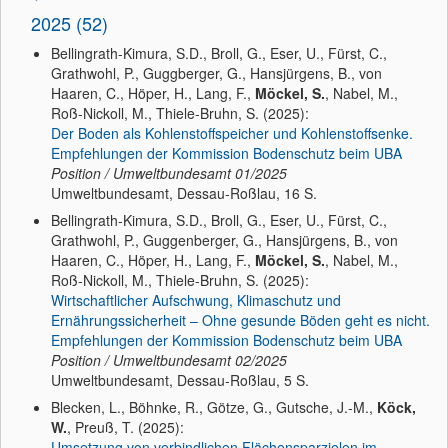
2025 (52)
Bellingrath-Kimura, S.D., Broll, G., Eser, U., Fürst, C.,
Grathwohl, P., Guggberger, G., Hansjürgens, B., von
Haaren, C., Höper, H., Lang, F.,
Möckel, S.
, Nabel, M.,
Roß-Nickoll, M., Thiele-Bruhn, S. (2025):
Der Boden als Kohlenstoffspeicher und Kohlenstoffsenke.
Empfehlungen der Kommission Bodenschutz beim UBA
Position / Umweltbundesamt
01/2025
Umweltbundesamt, Dessau-Roßlau, 16 S.
Bellingrath-Kimura, S.D., Broll, G., Eser, U., Fürst, C.,
Grathwohl, P., Guggenberger, G., Hansjürgens, B., von
Haaren, C., Höper, H., Lang, F.,
Möckel, S.
, Nabel, M.,
Roß-Nickoll, M., Thiele-Bruhn, S. (2025):
Wirtschaftlicher Aufschwung, Klimaschutz und
Ernährungssicherheit – Ohne gesunde Böden geht es nicht.
Empfehlungen der Kommission Bodenschutz beim UBA
Position / Umweltbundesamt
02/2025
Umweltbundesamt, Dessau-Roßlau, 5 S.
Blecken, L., Böhnke, R., Götze, G., Gutsche, J.-M.,
Köck,
W.
, Preuß, T. (2025):
Umsetzung von verbindlichen Flächensparzielen im