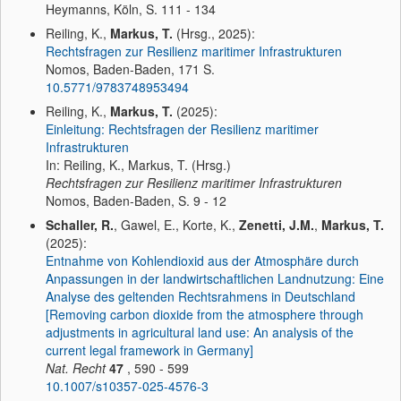
Heymanns, Köln, S. 111 - 134
Reiling, K.,
Markus, T.
(Hrsg., 2025):
Rechtsfragen zur Resilienz maritimer Infrastrukturen
Nomos, Baden-Baden, 171 S.
10.5771/9783748953494
Reiling, K.,
Markus, T.
(2025):
Einleitung: Rechtsfragen der Resilienz maritimer
Infrastrukturen
In: Reiling, K., Markus, T. (Hrsg.)
Rechtsfragen zur Resilienz maritimer Infrastrukturen
Nomos, Baden-Baden, S. 9 - 12
Schaller, R.
, Gawel, E., Korte, K.,
Zenetti, J.M.
,
Markus, T.
(2025):
Entnahme von Kohlendioxid aus der Atmosphäre durch
Anpassungen in der landwirtschaftlichen Landnutzung: Eine
Analyse des geltenden Rechtsrahmens in Deutschland
[Removing carbon dioxide from the atmosphere through
adjustments in agricultural land use: An analysis of the
current legal framework in Germany]
Nat. Recht
47
, 590 - 599
10.1007/s10357-025-4576-3