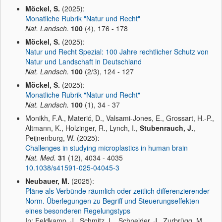
Möckel, S.
(2025):
Monatliche Rubrik "Natur und Recht"
Nat. Landsch.
100
(4), 176 - 178
Möckel, S.
(2025):
Natur und Recht Spezial: 100 Jahre rechtlicher Schutz von
Natur und Landschaft in Deutschland
Nat. Landsch.
100
(2/3), 124 - 127
Möckel, S.
(2025):
Monatliche Rubrik "Natur und Recht"
Nat. Landsch.
100
(1), 34 - 37
Monikh, F.A., Materić, D., Valsami-Jones, E., Grossart, H.-P.,
Altmann, K., Holzinger, R., Lynch, I.,
Stubenrauch, J.
,
Peijnenburg, W. (2025):
Challenges in studying microplastics in human brain
Nat. Med.
31
(12), 4034 - 4035
10.1038/s41591-025-04045-3
Neubauer, M.
(2025):
Pläne als Verbünde räumlich oder zeitlich differenzierender
Norm. Überlegungen zu Begriff und Steuerungseffekten
eines besonderen Regelungstyps
In: Feldkamp, J., Schmitz, L., Schneider, J., Zurbrügg, M.