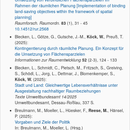
Rahmen der räumlichen Planung [Implementation of binding
land-saving objectives within the framework of spatial
planning]
Raumforsch. Raumordn.
83
(1), 31 - 45
10.14512/rur.2568
Blecken, L., Götze, G., Gutsche, J.-M.,
Köck, W.
, Preuß, T.
(2025):
Kontingentierung durch räumliche Planung. Ein Konzept für
die Umsetzung von Flächensparzielen
Informationen zur Raumentwicklung
52
(2-3), 124 - 133
Blecken, L., Schmidt, C., Pietsch, M., Fritzsch, S., Greiving,
S., Schödl, L., Jorg, L., Dettmar, J., Blomenkemper, S.,
Köck, W.
(2025):
Stadt und Land: Gleichwertige Lebensverhältnisse unter
Ausgestaltung nachhaltiger Raumbeziehungen
Texte Umweltbundesamt
14/2025
Umweltbundesamt, Dessau-Roßlau, 337 S.
Breulmann, M., Moeller, L., Hüesker, F.,
Reese, M.
, Hänsel,
P. (2025):
Vorgaben und Ziele der Politik
In: Breulmann, M., Moeller, L. (Hrsg.)