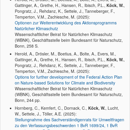
Gattinger, A., Grethe, H., Hansen, R., Ibisch, P.L.,
Köck, W.
,
Pongratz, J., Rehdanz, K., Settele, J., Tanneberger, F.,
Temperton, V.M., Zschiesche, M. (2025):
Optionen zur Weiterentwicklung des Aktionsprogramms
Natürlicher Klimaschutz
Wissenschaftlicher Beirat für Natürlichen Klimaschutz
(WBNK), Geschäftsstelle beim Bundesamt für Naturschutz,
Bonn, 258 S.
Herold, A., Drösler, M., Boetius, A., Bolte, A., Evers, M.,
Gattinger, A., Grethe, H., Hansen, R., Ibisch, P.L.,
Köck, W.
,
Pongratz, J., Rehdanz, K., Settele, J., Tanneberger, F.,
Temperton, V.M., Zschiesche, M. (2025):
Options for further development of the Federal Action Plan
on Nature-based Solutions for Climate and Biodiversity
Wissenschaftlicher Beirat für Natürlichen Klimaschutz
(WBNK), Geschäftsstelle beim Bundesamt für Naturschutz,
Bonn, 244 pp.
Hornberg, C., Kemfert, C., Dornack, C.,
Köck, W.
, Lucht,
W., Settele, J., Töller, A.E. (2025):
Stellungnahme des Sachverständigenrats für Umweltfragen
zu den Verfassungsbeschwerden 1 BvR 1699/24, 1 BvR