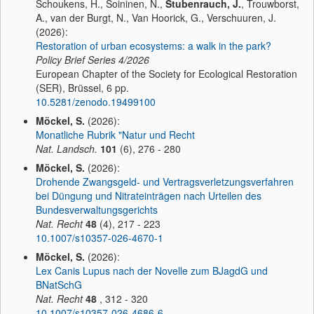
Schoukens, H., Soininen, N.,
Stubenrauch, J.
, Trouwborst,
A., van der Burgt, N., Van Hoorick, G., Verschuuren, J.
(2026):
Restoration of urban ecosystems: a walk in the park?
Policy Brief Series
4/2026
European Chapter of the Society for Ecological Restoration
(SER), Brüssel, 6 pp.
10.5281/zenodo.19499100
Möckel, S.
(2026):
Monatliche Rubrik "Natur und Recht
Nat. Landsch.
101
(6), 276 - 280
Möckel, S.
(2026):
Drohende Zwangsgeld- und Vertragsverletzungsverfahren
bei Düngung und Nitrateinträgen nach Urteilen des
Bundesverwaltungsgerichts
Nat. Recht
48
(4), 217 - 223
10.1007/s10357-026-4670-1
Möckel, S.
(2026):
Lex Canis Lupus nach der Novelle zum BJagdG und
BNatSchG
Nat. Recht
48
, 312 - 320
10.1007/s10357-026-4686-6