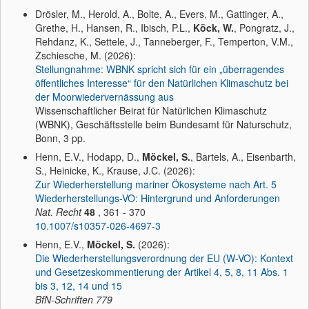
Drösler, M., Herold, A., Bolte, A., Evers, M., Gattinger, A.,
Grethe, H., Hansen, R., Ibisch, P.L.,
Köck, W.
, Pongratz, J.,
Rehdanz, K., Settele, J., Tanneberger, F., Temperton, V.M.,
Zschiesche, M. (2026):
Stellungnahme: WBNK spricht sich für ein „überragendes
öffentliches Interesse“ für den Natürlichen Klimaschutz bei
der Moorwiedervernässung aus
Wissenschaftlicher Beirat für Natürlichen Klimaschutz
(WBNK), Geschäftsstelle beim Bundesamt für Naturschutz,
Bonn, 3 pp.
Henn, E.V., Hodapp, D.,
Möckel, S.
, Bartels, A., Eisenbarth,
S., Heinicke, K., Krause, J.C. (2026):
Zur Wiederherstellung mariner Ökosysteme nach Art. 5
Wiederherstellungs-VO: Hintergrund und Anforderungen
Nat. Recht
48
, 361 - 370
10.1007/s10357-026-4697-3
Henn, E.V.,
Möckel, S.
(2026):
Die Wiederherstellungsverordnung der EU (W-VO): Kontext
und Gesetzeskommentierung der Artikel 4, 5, 8, 11 Abs. 1
bis 3, 12, 14 und 15
BfN-Schriften
779