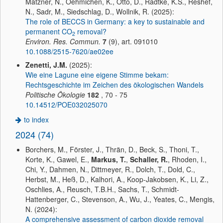
Matzner, N., Oehmichen, K., Otto, D., Radtke, K.S., Reshef,
N., Sadr, M., Siedschlag, D., Wollnik, R. (2025):
The role of BECCS in Germany: a key to sustainable and
permanent CO
removal?
2
Environ. Res. Commun.
7
(9), art. 091010
10.1088/2515-7620/ae02ee
Zenetti, J.M.
(2025):
Wie eine Lagune eine eigene Stimme bekam:
Rechtsgeschichte im Zeichen des ökologischen Wandels
Politische Ökologie
182
, 70 - 75
10.14512/POE032025070
to index
2024 (74)
Borchers, M., Förster, J., Thrän, D., Beck, S., Thoni, T.,
Korte, K., Gawel, E.,
Markus, T.
,
Schaller, R.
, Rhoden, I.,
Chi, Y., Dahmen, N., Dittmeyer, R., Dolch, T., Dold, C.,
Herbst, M., Heß, D., Kalhori, A., Koop-Jakobsen, K., Li, Z.,
Oschlies, A., Reusch, T.B.H., Sachs, T., Schmidt-
Hattenberger, C., Stevenson, A., Wu, J., Yeates, C., Mengis,
N. (2024):
A comprehensive assessment of carbon dioxide removal