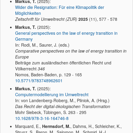
Markus, T.
(2025):
Wider die Resignation: Für eine Klimapolitik der
Möglichkeiten
Zeitschrift für Umweltrecht (ZUR)
2025
(11), 577 - 578
Markus, T.
(2025):
General perspectives on the law of energy transition in
Germany
In: Rodi, M., Saurer, J. (eds.)
Comparative perspectives on the law of energy transition in
Europe
Beiträge zum ausländischen öffentlichen Recht und
Völkerrecht
346
Nomos, Baden-Baden, p. 129 - 165
10.5771/9783748962601
Markus, T.
(2025):
Computermodellierung im Umweltrecht
In: von Landenberg-Roberg, M., Pilniok, A. (Hrsg.)
Das Recht der digital-ökologischen Transformation
Mohr Siebeck, Tübingen, S. 263 - 295
10.1628/978-3-16-164746-8
Marquard, E.,
Hermsdorf, M.
, Dahms, H., Schleicher, K.,
Strunz, S., Baron, M., Salomon, M., Schmid, H.-L.,