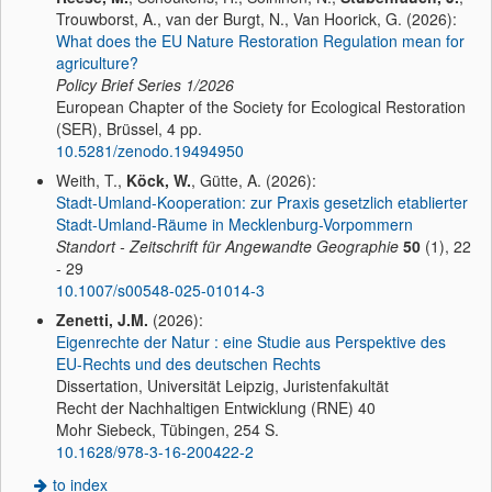
Trouwborst, A., van der Burgt, N., Van Hoorick, G. (2026):
What does the EU Nature Restoration Regulation mean for
agriculture?
Policy Brief Series
1/2026
European Chapter of the Society for Ecological Restoration
(SER), Brüssel, 4 pp.
10.5281/zenodo.19494950
Weith, T.,
Köck, W.
, Gütte, A. (2026):
Stadt-Umland-Kooperation: zur Praxis gesetzlich etablierter
Stadt-Umland-Räume in Mecklenburg-Vorpommern
Standort - Zeitschrift für Angewandte Geographie
50
(1), 22
- 29
10.1007/s00548-025-01014-3
Zenetti, J.M.
(2026):
Eigenrechte der Natur : eine Studie aus Perspektive des
EU-Rechts und des deutschen Rechts
Dissertation, Universität Leipzig, Juristenfakultät
Recht der Nachhaltigen Entwicklung (RNE) 40
Mohr Siebeck, Tübingen, 254 S.
10.1628/978-3-16-200422-2
to index