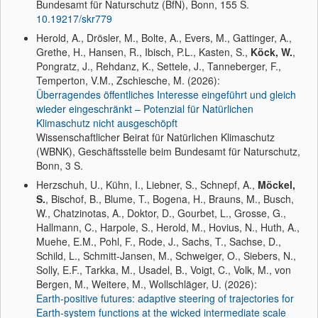
Bundesamt für Naturschutz (BfN), Bonn, 155 S.
10.19217/skr779
Herold, A., Drösler, M., Bolte, A., Evers, M., Gattinger, A.,
Grethe, H., Hansen, R., Ibisch, P.L., Kasten, S.,
Köck, W.
,
Pongratz, J., Rehdanz, K., Settele, J., Tanneberger, F.,
Temperton, V.M., Zschiesche, M. (2026):
Überragendes öffentliches Interesse eingeführt und gleich
wieder eingeschränkt – Potenzial für Natürlichen
Klimaschutz nicht ausgeschöpft
Wissenschaftlicher Beirat für Natürlichen Klimaschutz
(WBNK), Geschäftsstelle beim Bundesamt für Naturschutz,
Bonn, 3 S.
Herzschuh, U., Kühn, I., Liebner, S., Schnepf, A.,
Möckel,
S.
, Bischof, B., Blume, T., Bogena, H., Brauns, M., Busch,
W., Chatzinotas, A., Doktor, D., Gourbet, L., Grosse, G.,
Hallmann, C., Harpole, S., Herold, M., Hovius, N., Huth, A.,
Muehe, E.M., Pohl, F., Rode, J., Sachs, T., Sachse, D.,
Schild, L., Schmitt-Jansen, M., Schweiger, O., Siebers, N.,
Solly, E.F., Tarkka, M., Usadel, B., Voigt, C., Volk, M., von
Bergen, M., Weitere, M., Wollschläger, U. (2026):
Earth-positive futures: adaptive steering of trajectories for
Earth-system functions at the wicked intermediate scale