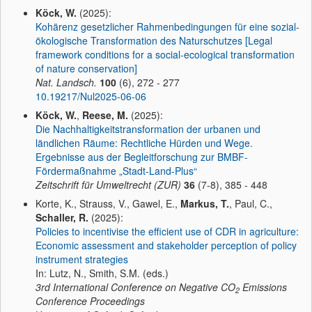
Köck, W.
(2025):
Kohärenz gesetzlicher Rahmenbedingungen für eine sozial-
ökologische Transformation des Naturschutzes [Legal
framework conditions for a social-ecological transformation
of nature conservation]
Nat. Landsch.
100
(6), 272 - 277
10.19217/Nul2025-06-06
Köck, W.
,
Reese, M.
(2025):
Die Nachhaltigkeitstransformation der urbanen und
ländlichen Räume: Rechtliche Hürden und Wege.
Ergebnisse aus der Begleitforschung zur BMBF-
Fördermaßnahme „Stadt-Land-Plus“
Zeitschrift für Umweltrecht (ZUR)
36
(7-8), 385 - 448
Korte, K., Strauss, V., Gawel, E.,
Markus, T.
, Paul, C.,
Schaller, R.
(2025):
Policies to incentivise the efficient use of CDR in agriculture:
Economic assessment and stakeholder perception of policy
instrument strategies
In: Lutz, N., Smith, S.M. (eds.)
3rd International Conference on Negative CO
Emissions
2
Conference Proceedings