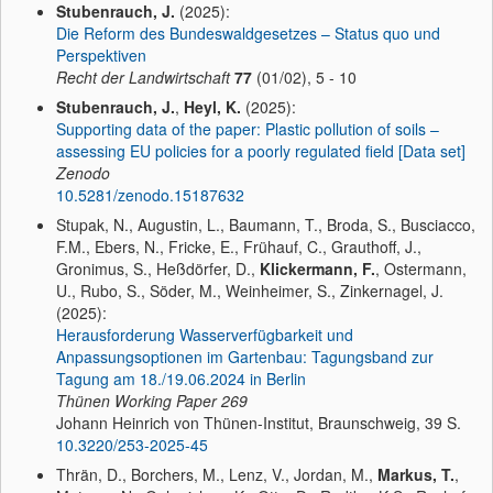
Stubenrauch, J.
(2025):
Die Reform des Bundeswaldgesetzes – Status quo und
Perspektiven
Recht der Landwirtschaft
77
(01/02), 5 - 10
Stubenrauch, J.
,
Heyl, K.
(2025):
Supporting data of the paper: Plastic pollution of soils –
assessing EU policies for a poorly regulated field [Data set]
Zenodo
10.5281/zenodo.15187632
Stupak, N., Augustin, L., Baumann, T., Broda, S., Busciacco,
F.M., Ebers, N., Fricke, E., Frühauf, C., Grauthoff, J.,
Gronimus, S., Heßdörfer, D.,
Klickermann, F.
, Ostermann,
U., Rubo, S., Söder, M., Weinheimer, S., Zinkernagel, J.
(2025):
Herausforderung Wasserverfügbarkeit und
Anpassungsoptionen im Gartenbau: Tagungsband zur
Tagung am 18./19.06.2024 in Berlin
Thünen Working Paper
269
Johann Heinrich von Thünen-Institut, Braunschweig, 39 S.
10.3220/253-2025-45
Thrän, D., Borchers, M., Lenz, V., Jordan, M.,
Markus, T.
,