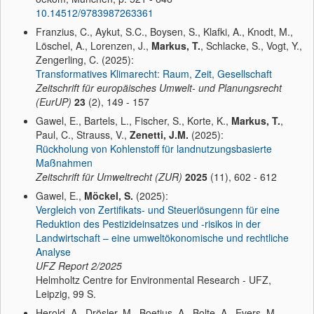
10.14512/9783987263361
Franzius, C., Aykut, S.C., Boysen, S., Klafki, A., Knodt, M.,
Löschel, A., Lorenzen, J.,
Markus, T.
, Schlacke, S., Vogt, Y.,
Zengerling, C. (2025):
Transformatives Klimarecht: Raum, Zeit, Gesellschaft
Zeitschrift für europäisches Umwelt- und Planungsrecht
(EurUP)
23
(2), 149 - 157
Gawel, E., Bartels, L., Fischer, S., Korte, K.,
Markus, T.
,
Paul, C., Strauss, V.,
Zenetti, J.M.
(2025):
Rückholung von Kohlenstoff für landnutzungsbasierte
Maßnahmen
Zeitschrift für Umweltrecht (ZUR)
2025
(11), 602 - 612
Gawel, E.,
Möckel, S.
(2025):
Vergleich von Zertifikats- und Steuerlösungenn für eine
Reduktion des Pestizideinsatzes und -risikos in der
Landwirtschaft – eine umweltökonomische und rechtliche
Analyse
UFZ Report
2/2025
Helmholtz Centre for Environmental Research - UFZ,
Leipzig, 99 S.
Herold, A., Drösler, M., Boetius, A., Bolte, A., Evers, M.,