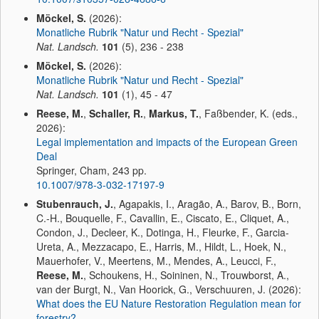
Möckel, S.
(2026):
Monatliche Rubrik "Natur und Recht - Spezial"
Nat. Landsch.
101
(5), 236 - 238
Möckel, S.
(2026):
Monatliche Rubrik "Natur und Recht - Spezial"
Nat. Landsch.
101
(1), 45 - 47
Reese, M.
,
Schaller, R.
,
Markus, T.
, Faßbender, K. (eds.,
2026):
Legal implementation and impacts of the European Green
Deal
Springer, Cham, 243 pp.
10.1007/978-3-032-17197-9
Stubenrauch, J.
, Agapakis, I., Aragão, A., Barov, B., Born,
C.-H., Bouquelle, F., Cavallin, E., Ciscato, E., Cliquet, A.,
Condon, J., Decleer, K., Dotinga, H., Fleurke, F., Garcia-
Ureta, A., Mezzacapo, E., Harris, M., Hildt, L., Hoek, N.,
Mauerhofer, V., Meertens, M., Mendes, A., Leucci, F.,
Reese, M.
, Schoukens, H., Soininen, N., Trouwborst, A.,
van der Burgt, N., Van Hoorick, G., Verschuuren, J. (2026):
What does the EU Nature Restoration Regulation mean for
forestry?