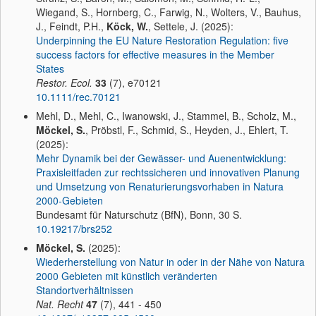
Wiegand, S., Hornberg, C., Farwig, N., Wolters, V., Bauhus,
J., Feindt, P.H.,
Köck, W.
, Settele, J. (2025):
Underpinning the EU Nature Restoration Regulation: five
success factors for effective measures in the Member
States
Restor. Ecol.
33
(7), e70121
10.1111/rec.70121
Mehl, D., Mehl, C., Iwanowski, J., Stammel, B., Scholz, M.,
Möckel, S.
, Pröbstl, F., Schmid, S., Heyden, J., Ehlert, T.
(2025):
Mehr Dynamik bei der Gewässer- und Auenentwicklung:
Praxisleitfaden zur rechtssicheren und innovativen Planung
und Umsetzung von Renaturierungsvorhaben in Natura
2000-Gebieten
Bundesamt für Naturschutz (BfN), Bonn, 30 S.
10.19217/brs252
Möckel, S.
(2025):
Wiederherstellung von Natur in oder in der Nähe von Natura
2000 Gebieten mit künstlich veränderten
Standortverhältnissen
Nat. Recht
47
(7), 441 - 450