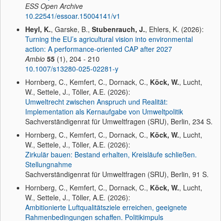
ESS Open Archive
10.22541/essoar.15004141/v1
Heyl, K.
, Garske, B.,
Stubenrauch, J.
, Ehlers, K. (2026):
Turning the EU’s agricultural vision into environmental
action: A performance-oriented CAP after 2027
Ambio
55
(1), 204 - 210
10.1007/s13280-025-02281-y
Hornberg, C., Kemfert, C., Dornack, C.,
Köck, W.
, Lucht,
W., Settele, J., Töller, A.E. (2026):
Umweltrecht zwischen Anspruch und Realität:
Implementation als Kernaufgabe von Umweltpolitik
Sachverständigenrat für Umweltfragen (SRU), Berlin, 234 S.
Hornberg, C., Kemfert, C., Dornack, C.,
Köck, W.
, Lucht,
W., Settele, J., Töller, A.E. (2026):
Zirkulär bauen: Bestand erhalten, Kreisläufe schließen.
Stellungnahme
Sachverständigenrat für Umweltfragen (SRU), Berlin, 91 S.
Hornberg, C., Kemfert, C., Dornack, C.,
Köck, W.
, Lucht,
W., Settele, J., Töller, A.E. (2026):
Ambitionierte Luftqualitätsziele erreichen, geeignete
Rahmenbedingungen schaffen. Politikimpuls