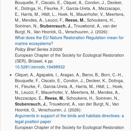
Bouquelle, F., Ciscato, E., Cliquet, A., Condon, J., Decleer,
K., Dotinga, H., Fleurke, F., Garcia-Ureta, A., Mezzacapo,
E., Harris, M., Hildt, L., Hoek, N., Mauerhofer, V., Meertens,
M., Mendes, A., Leucci, F.,
Reese, M.
, Schoukens, H.,
Soininen, N.,
Stubenrauch, J.
, Trouwborst, A., van der
Burgt, N., Van Hoorick, G., Verschuuren, J. (2026):
What does the EU Nature Restoration Regulation mean for
marine ecosystems?
Policy Brief Series
3/2026
European Chapter of the Society for Ecological Restoration
(SER), Brüssel, 4 pp.
10.5281/zenodo.19498932
Cliquet, A., Agapakis, I., Aragao, A., Barov, B., Born, C.-H.,
Bouquelle, F., Ciscato, E., Condon, J., Decleer, K., Dotinga,
H., Fleurke, F., Garcia-Ureta, A., Harris, M., Hildt, L., Hoek,
N., Leucci, F., Mauerhofer, V., Meertens, M., Mendes, A.,
Mezzacapo, E.,
Reese, M.
, Schoukens, H., Soininen, N.,
Stubenrauch, J.
, Trouwborst, A., van der Burgt, N., Van
Hoorick, G., Verschuuren, J. (2026):
Arguments in support of the birds and habitats directives: a
legal position paper
European Chapter of the Society for Ecological Restoration