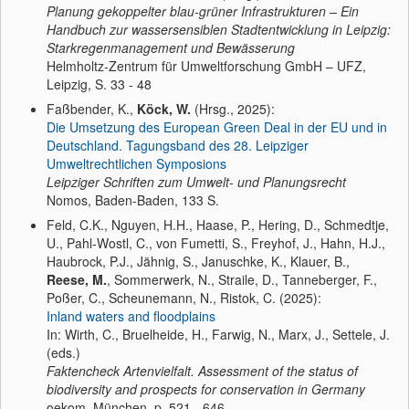
Planung gekoppelter blau-grüner Infrastrukturen – Ein
Handbuch zur wassersensiblen Stadtentwicklung in Leipzig:
Starkregenmanagement und Bewässerung
Helmholtz-Zentrum für Umweltforschung GmbH – UFZ,
Leipzig, S. 33 - 48
Faßbender, K.,
Köck, W.
(Hrsg., 2025):
Die Umsetzung des European Green Deal in der EU und in
Deutschland. Tagungsband des 28. Leipziger
Umweltrechtlichen Symposions
Leipziger Schriften zum Umwelt- und Planungsrecht
Nomos, Baden-Baden, 133 S.
Feld, C.K., Nguyen, H.H., Haase, P., Hering, D., Schmedtje,
U., Pahl-Wostl, C., von Fumetti, S., Freyhof, J., Hahn, H.J.,
Haubrock, P.J., Jähnig, S., Januschke, K., Klauer, B.,
Reese, M.
, Sommerwerk, N., Straile, D., Tanneberger, F.,
Poßer, C., Scheunemann, N., Ristok, C. (2025):
Inland waters and floodplains
In: Wirth, C., Bruelheide, H., Farwig, N., Marx, J., Settele, J.
(eds.)
Faktencheck Artenvielfalt. Assessment of the status of
biodiversity and prospects for conservation in Germany
oekom, München, p. 521 - 646