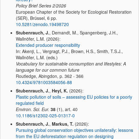
Policy Brief Series
2/2026
European Chapter of the Society for Ecological Restoration
(SER), Brüssel, 6 pp.
10.5281/zenodo.19498720
Stubenrauch, J.
, Demandt, M., Spangenberg, J.H.,
Wallnöfer, L.M. (2026):
Extended producer responsibility
In: Akenji, L., Vergragt, P.J., Brown, H.S., Smith, T.S.J.,
Wallnöfer, L.M. (eds.)
Vocabulary for sustainable consumption and lifestyles: A
language for our common future
Routledge, Abingdon, p. 362 - 366
10.4324/9781003584056-88
Stubenrauch, J.
,
Heyl, K.
(2026):
Plastic pollution of soils – assessing EU policies for a poorly
regulated field
Environ. Sci. Eur.
38
(1), art. 40
10.1186/s12302-025-01317-0
Stubenrauch, J.
,
Markus, T.
(2026):
Pursuing global conservation objectives unilaterally: lessons
from the EU deforestation regulation on designing