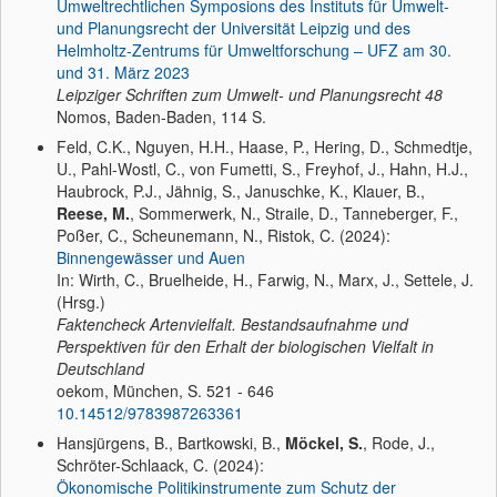
Umweltrechtlichen Symposions des Instituts für Umwelt-
und Planungsrecht der Universität Leipzig und des
Helmholtz-Zentrums für Umweltforschung – UFZ am 30.
und 31. März 2023
Leipziger Schriften zum Umwelt- und Planungsrecht
48
Nomos, Baden-Baden, 114 S.
Feld, C.K., Nguyen, H.H., Haase, P., Hering, D., Schmedtje,
U., Pahl-Wostl, C., von Fumetti, S., Freyhof, J., Hahn, H.J.,
Haubrock, P.J., Jähnig, S., Januschke, K., Klauer, B.,
Reese, M.
, Sommerwerk, N., Straile, D., Tanneberger, F.,
Poßer, C., Scheunemann, N., Ristok, C. (2024):
Binnengewässer und Auen
In: Wirth, C., Bruelheide, H., Farwig, N., Marx, J., Settele, J.
(Hrsg.)
Faktencheck Artenvielfalt. Bestandsaufnahme und
Perspektiven für den Erhalt der biologischen Vielfalt in
Deutschland
oekom, München, S. 521 - 646
10.14512/9783987263361
Hansjürgens, B., Bartkowski, B.,
Möckel, S.
, Rode, J.,
Schröter-Schlaack, C. (2024):
Ökonomische Politikinstrumente zum Schutz der