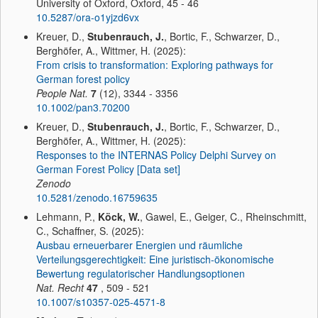
University of Oxford, Oxford, 45 - 46
10.5287/ora-o1yjzd6vx
Kreuer, D.,
Stubenrauch, J.
, Bortic, F., Schwarzer, D.,
Berghöfer, A., Wittmer, H. (2025):
From crisis to transformation: Exploring pathways for
German forest policy
People Nat.
7
(12), 3344 - 3356
10.1002/pan3.70200
Kreuer, D.,
Stubenrauch, J.
, Bortic, F., Schwarzer, D.,
Berghöfer, A., Wittmer, H. (2025):
Responses to the INTERNAS Policy Delphi Survey on
German Forest Policy [Data set]
Zenodo
10.5281/zenodo.16759635
Lehmann, P.,
Köck, W.
, Gawel, E., Geiger, C., Rheinschmitt,
C., Schaffner, S. (2025):
Ausbau erneuerbarer Energien und räumliche
Verteilungsgerechtigkeit: Eine juristisch-ökonomische
Bewertung regulatorischer Handlungsoptionen
Nat. Recht
47
, 509 - 521
10.1007/s10357-025-4571-8