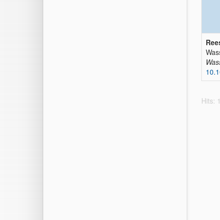
Ree
Wass
Wass
10.
Hits: