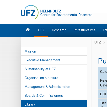
UFZ
Research
Infrastructures
Tr
UFZ
Mission
Pu
Executive Management
Sustainability at UFZ
Cate
Organisation structure
Ref
Cate
Management & Administration
DOI
Boards & Commissioners
Title
Library