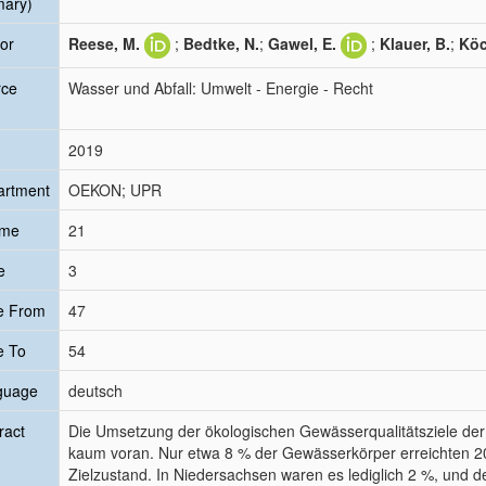
mary)
or
Reese, M.
;
Bedtke, N.
;
Gawel, E.
;
Klauer, B.
;
Köc
rce
Wasser und Abfall: Umwelt - Energie - Recht
2019
artment
OEKON; UPR
ume
21
e
3
e From
47
e To
54
guage
deutsch
ract
Die Umsetzung der ökologischen Gewässerqualitätsziele de
kaum voran. Nur etwa 8 % der Gewässerkörper erreichten 2
Zielzustand. In Niedersachsen waren es lediglich 2 %, und d