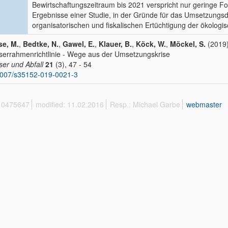
Bewirtschaftungszeitraum bis 2021 verspricht nur geringe For
Ergebnisse einer Studie, in der Gründe für das Umsetzungsde
organisatorischen und fiskalischen Ertüchtigung der ökolog
se, M.
,
Bedtke, N.
,
Gawel, E.
,
Klauer, B.
,
Köck, W.
,
Möckel, S.
(2019)
errahmenrichtlinie - Wege aus der Umsetzungskrise
er und Abfall
21
(3), 47 - 54
1007/s35152-019-0021-3
 10475647
modified: 11.02.2016
Resp.: Michael Garbe
webmaster