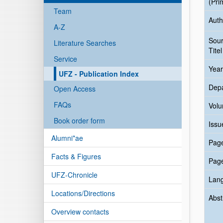
(Pri
Team
Auth
A-Z
Sou
Literature Searches
Titel
Service
Year
UFZ - Publication Index
Dep
Open Access
FAQs
Vol
Book order form
Issu
Alumni*ae
Pag
Facts & Figures
Pag
UFZ-Chronicle
Lan
Locations/Directions
Abst
Overview contacts