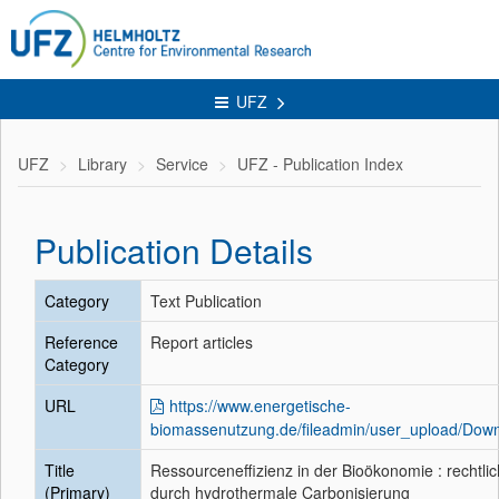
UFZ
UFZ
Library
Service
UFZ - Publication Index
Publication Details
Category
Text Publication
Reference
Report articles
Category
URL
https://www.energetische-
biomassenutzung.de/fileadmin/user_upload/Do
Title
Ressourceneffizienz in der Bioökonomie : rechtl
(Primary)
durch hydrothermale Carbonisierung