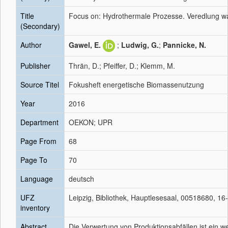
Title
Focus on: Hydrothermale Prozesse. Veredlung wa
(Secondary)
Author
Gawel, E.
;
Ludwig, G.
;
Pannicke, N.
Publisher
Thrän, D.; Pfeiffer, D.; Klemm, M.
Source Titel
Fokusheft energetische Biomassenutzung
Year
2016
Department
OEKON; UPR
Page From
68
Page To
70
Language
deutsch
UFZ
Leipzig, Bibliothek, Hauptlesesaal, 00518680, 1
inventory
Abstract
Die Verwertung von Produktionsabfällen ist ein we