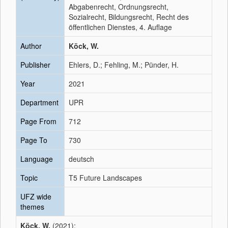
Abgabenrecht, Ordnungsrecht,
Sozialrecht, Bildungsrecht, Recht des
öffentlichen Dienstes, 4. Auflage
Author
Köck, W.
Publisher
Ehlers, D.; Fehling, M.; Pünder, H.
Year
2021
Department
UPR
Page From
712
Page To
730
Language
deutsch
Topic
T5 Future Landscapes
UFZ wide
themes
Köck, W.
(2021):