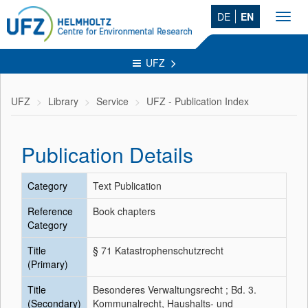
DE
EN
Toggl
navig
UFZ
UFZ
Library
Service
UFZ - Publication Index
Publication Details
Category
Text Publication
Reference
Book chapters
Category
Title
§ 71 Katastrophenschutzrecht
(Primary)
Title
Besonderes Verwaltungsrecht ; Bd. 3.
(Secondary)
Kommunalrecht, Haushalts- und