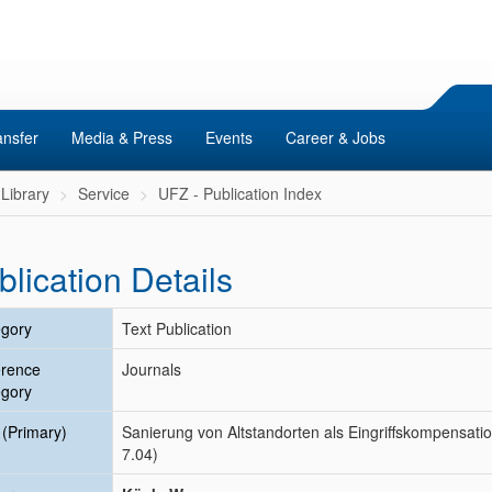
ansfer
Media & Press
Events
Career & Jobs
Library
Service
UFZ - Publication Index
blication Details
gory
Text Publication
erence
Journals
gory
e (Primary)
Sanierung von Altstandorten als Eingriffskompensati
7.04)