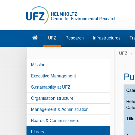
UFZ
Research
Infrastructures
Tr
UFZ
Mission
Pu
Executive Management
Sustainability at UFZ
Cate
Organisation structure
Ref
Cate
Management & Administration
Titl
Boards & Commissioners
Library