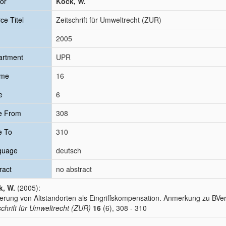
or
Köck, W.
ce Titel
Zeitschrift für Umweltrecht (ZUR)
2005
artment
UPR
ume
16
e
6
e From
308
e To
310
guage
deutsch
ract
no abstract
k, W.
(2005):
erung von Altstandorten als Eingriffskompensation. Anmerkung zu BVerw
schrift für Umweltrecht (ZUR)
16
(6), 308 - 310