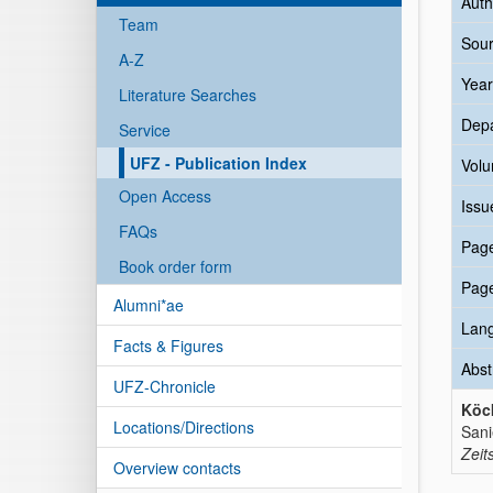
Auth
Team
Sour
A-Z
Year
Literature Searches
Dep
Service
UFZ - Publication Index
Vol
Open Access
Issu
FAQs
Pag
Book order form
Pag
Alumni*ae
Lan
Facts & Figures
Abst
UFZ-Chronicle
Köc
Locations/Directions
Sani
Zeit
Overview contacts