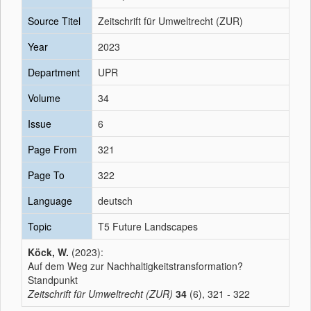
Source Titel
Zeitschrift für Umweltrecht (ZUR)
Year
2023
Department
UPR
Volume
34
Issue
6
Page From
321
Page To
322
Language
deutsch
Topic
T5 Future Landscapes
Köck, W.
(2023):
Auf dem Weg zur Nachhaltigkeitstransformation?
Standpunkt
Zeitschrift für Umweltrecht (ZUR)
34
(6), 321 - 322