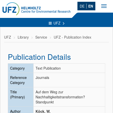
DE
EN
Toggl
navig
UFZ
UFZ
Library
Service
UFZ - Publication Index
Publication Details
Category
Text Publication
Reference
Journals
Category
Title
Auf dem Weg zur
(Primary)
Nachhaltigkeitstransformation?
Standpunkt
Author
Köck, W.