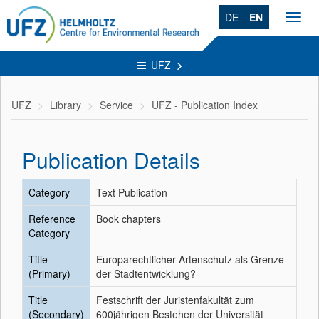
DE
EN
Toggl
navig
UFZ
UFZ
Library
Service
UFZ - Publication Index
Publication Details
Category
Text Publication
Reference
Book chapters
Category
Title
Europarechtlicher Artenschutz als Grenze
(Primary)
der Stadtentwicklung?
Title
Festschrift der Juristenfakultät zum
(Secondary)
600jährigen Bestehen der Universität