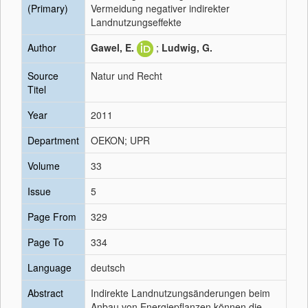
(Primary)
Vermeidung negativer indirekter
Landnutzungseffekte
Author
Gawel, E.
;
Ludwig, G.
Source
Natur und Recht
Titel
Year
2011
Department
OEKON; UPR
Volume
33
Issue
5
Page From
329
Page To
334
Language
deutsch
Abstract
Indirekte Landnutzungsänderungen beim
Anbau von Energiepflanzen können die