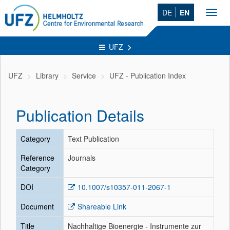
DE
EN
Toggl
navig
UFZ
UFZ
Library
Service
UFZ - Publication Index
Publication Details
Category
Text Publication
Reference
Journals
Category
DOI
10.1007/s10357-011-2067-1
Document
Shareable Link
Title
Nachhaltige Bioenergie - Instrumente zur