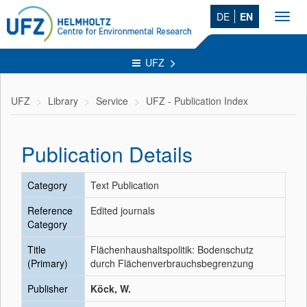
DE
EN
Toggl
navig
UFZ
UFZ
Library
Service
UFZ - Publication Index
Publication Details
Category
Text Publication
Reference
Edited journals
Category
Title
Flächenhaushaltspolitik: Bodenschutz
(Primary)
durch Flächenverbrauchsbegrenzung
Publisher
Köck, W.