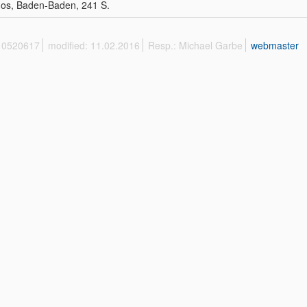
os, Baden-Baden, 241 S.
 10520617
modified: 11.02.2016
Resp.: Michael Garbe
webmaster