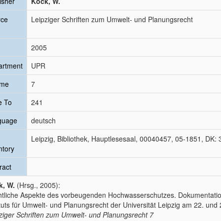
isher
Köck, W.
rce
Leipziger Schriften zum Umwelt- und Planungsrecht
2005
artment
UPR
ume
7
e To
241
guage
deutsch
Leipzig, Bibliothek, Hauptlesesaal, 00040457, 05-1851, DK:
ntory
ract
k, W.
(Hrsg., 2005):
tliche Aspekte des vorbeugenden Hochwasserschutzes. Dokumentatio
ituts für Umwelt- und Planungsrecht der Universität Leipzig am 22. und 
ziger Schriften zum Umwelt- und Planungsrecht
7