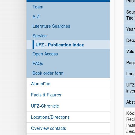
Publ
Team
Sou
A-Z
Titel
Literature Searches
Year
Service
Dep
UFZ - Publication Index
Vol
Open Access
Pag
FAQs
Book order form
Lan
Alumni*ae
UFZ
inve
Facts & Figures
Abst
UFZ-Chronicle
Köc
Locations/Directions
Rech
Inst
Overview contacts
Leip