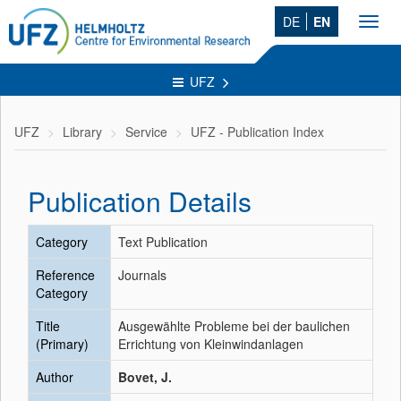
DE
EN
Toggl
navig
UFZ
UFZ
Library
Service
UFZ - Publication Index
Publication Details
Category
Text Publication
Reference
Journals
Category
Title
Ausgewählte Probleme bei der baulichen
(Primary)
Errichtung von Kleinwindanlagen
Author
Bovet, J.