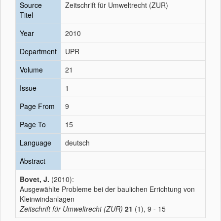
Source
Zeitschrift für Umweltrecht (ZUR)
Titel
Year
2010
Department
UPR
Volume
21
Issue
1
Page From
9
Page To
15
Language
deutsch
Abstract
Bovet, J.
(2010):
Ausgewählte Probleme bei der baulichen Errichtung von
Kleinwindanlagen
Zeitschrift für Umweltrecht (ZUR)
21
(1), 9 - 15