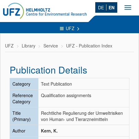
DE
EN
Toggl
navig
UFZ
UFZ
Library
Service
UFZ - Publication Index
Publication Details
Category
Text Publication
Reference
Qualification assignments
Category
Title
Rechtliche Regulierung der Umweltrisiken
(Primary)
von Human- und Tierarzneimitteln
Author
Kern, K.