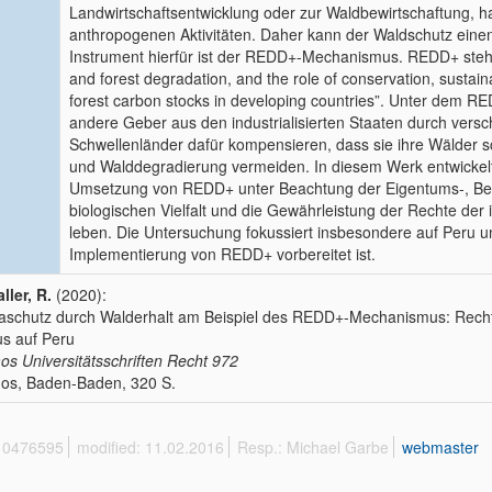
Landwirtschaftsentwicklung oder zur Waldbewirtschaftung, h
anthropogenen Aktivitäten. Daher kann der Waldschutz einen 
Instrument hierfür ist der REDD+-Mechanismus. REDD+ steht 
and forest degradation, and the role of conservation, sust
forest carbon stocks in developing countries”. Unter dem R
andere Geber aus den industrialisierten Staaten durch ver
Schwellenländer dafür kompensieren, dass sie ihre Wälder 
und Walddegradierung vermeiden. In diesem Werk entwickelt d
Umsetzung von REDD+ unter Beachtung der Eigentums-, Besi
biologischen Vielfalt und die Gewährleistung der Rechte der 
leben. Die Untersuchung fokussiert insbesondere auf Peru un
Implementierung von REDD+ vorbereitet ist.
ller, R.
(2020):
aschutz durch Walderhalt am Beispiel des REDD+-Mechanismus: Recht
s auf Peru
s Universitätsschriften Recht
972
os, Baden-Baden, 320 S.
 10476595
modified: 11.02.2016
Resp.: Michael Garbe
webmaster