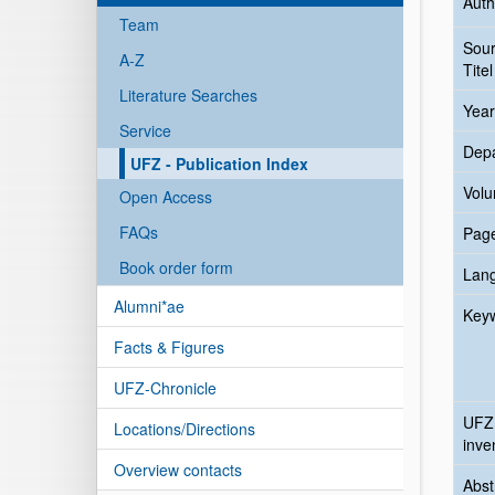
Auth
Team
Sou
A-Z
Titel
Literature Searches
Year
Service
Dep
UFZ - Publication Index
Vol
Open Access
FAQs
Pag
Book order form
Lan
Alumni*ae
Key
Facts & Figures
UFZ-Chronicle
UFZ
Locations/Directions
inve
Overview contacts
Abst