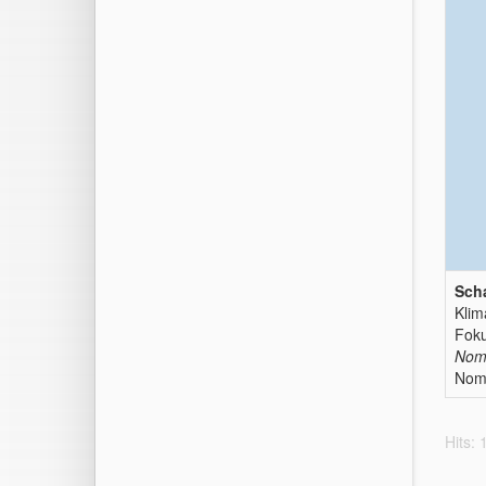
Scha
Klim
Foku
Nomo
Nom
Hits: