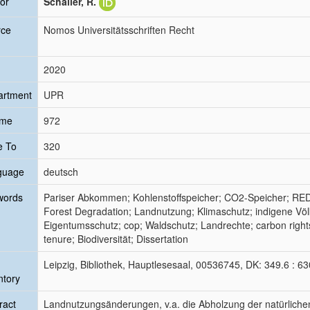
or
Schaller, R.
rce
Nomos Universitätsschriften Recht
2020
artment
UPR
ume
972
e To
320
guage
deutsch
words
Pariser Abkommen; Kohlenstoffspeicher; CO2-Speicher; RED
Forest Degradation; Landnutzung; Klimaschutz; indigene Völ
Eigentumsschutz; cop; Waldschutz; Landrechte; carbon righ
tenure; Biodiversität; Dissertation
Leipzig, Bibliothek, Hauptlesesaal, 00536745, DK: 349.6 : 6
ntory
ract
Landnutzungsänderungen, v.a. die Abholzung der natürliche