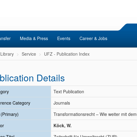
ansfer
Media & Press
Events
Career & Jobs
Library
Service
UFZ - Publication Index
blication Details
gory
Text Publication
rence Category
Journals
e (Primary)
Transformationsrecht – Wie weiter mit d
or
Köck, W.
ce Titel
Zeitschrift für Umweltrecht (ZUR)