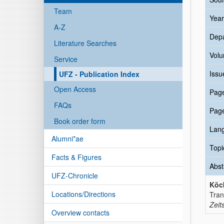
Team
Year
A-Z
Dep
Literature Searches
Vol
Service
Issu
UFZ - Publication Index
Open Access
Pag
FAQs
Pag
Book order form
Lan
Alumni*ae
Topi
Facts & Figures
Abst
UFZ-Chronicle
Köc
Locations/Directions
Tran
Zeit
Overview contacts