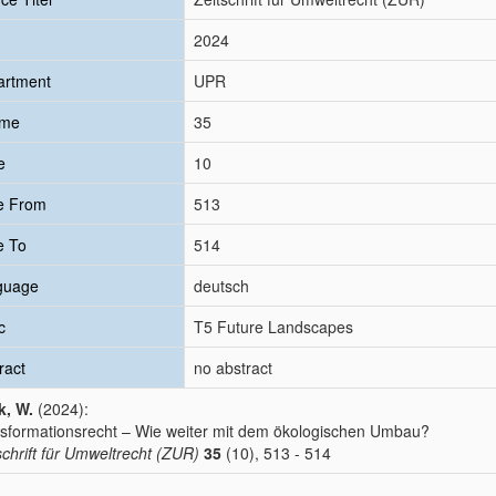
2024
artment
UPR
ume
35
e
10
e From
513
e To
514
guage
deutsch
c
T5 Future Landscapes
ract
no abstract
k, W.
(2024):
sformationsrecht – Wie weiter mit dem ökologischen Umbau?
schrift für Umweltrecht (ZUR)
35
(10), 513 - 514