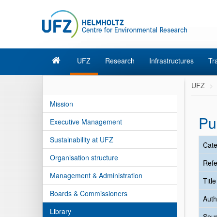
UFZ
Research
Infrastructures
Tr
UFZ
Mission
Pu
Executive Management
Sustainability at UFZ
Cate
Organisation structure
Refe
Management & Administration
Titl
Boards & Commissioners
Auth
Library
Sour