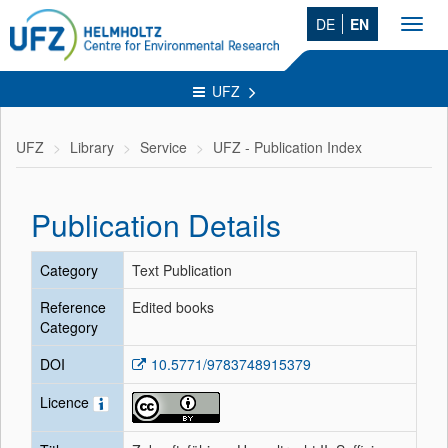
DE
EN
Toggl
navig
UFZ
UFZ
Library
Service
UFZ - Publication Index
Publication Details
Category
Text Publication
Reference
Edited books
Category
DOI
10.5771/9783748915379
Licence