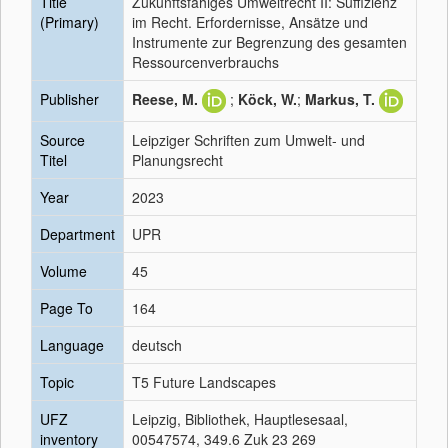
Title
Zukunftsfähiges Umweltrecht II: Suffizienz
(Primary)
im Recht. Erfordernisse, Ansätze und
Instrumente zur Begrenzung des gesamten
Ressourcenverbrauchs
Publisher
Reese, M.
;
Köck, W.
;
Markus, T.
Source
Leipziger Schriften zum Umwelt- und
Titel
Planungsrecht
Year
2023
Department
UPR
Volume
45
Page To
164
Language
deutsch
Topic
T5 Future Landscapes
UFZ
Leipzig, Bibliothek, Hauptlesesaal,
inventory
00547574, 349.6 Zuk 23 269