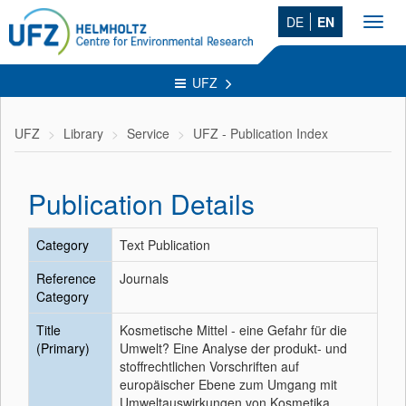
DE
EN
Toggl
navig
UFZ
UFZ
Library
Service
UFZ - Publication Index
Publication Details
Category
Text Publication
Reference
Journals
Category
Title
Kosmetische Mittel - eine Gefahr für die
(Primary)
Umwelt? Eine Analyse der produkt- und
stoffrechtlichen Vorschriften auf
europäischer Ebene zum Umgang mit
Umweltauswirkungen von Kosmetika