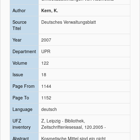
Author
Kern, K.
Source
Deutsches Verwaltungsblatt
Titel
Year
2007
Department
UPR
Volume
122
Issue
18
Page From
1144
Page To
1152
Language
deutsch
UFZ
Z, Leipzig - Bibliothek,
inventory
Zeitschriftenlesesaal, 120.2005 -
Abstract
Kosmetische Mittel sind ein nicht