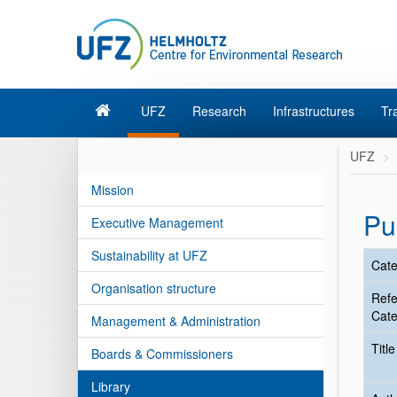
UFZ
Research
Infrastructures
Tr
UFZ
Mission
Pu
Executive Management
Sustainability at UFZ
Cate
Organisation structure
Ref
Cate
Management & Administration
Titl
Boards & Commissioners
Library