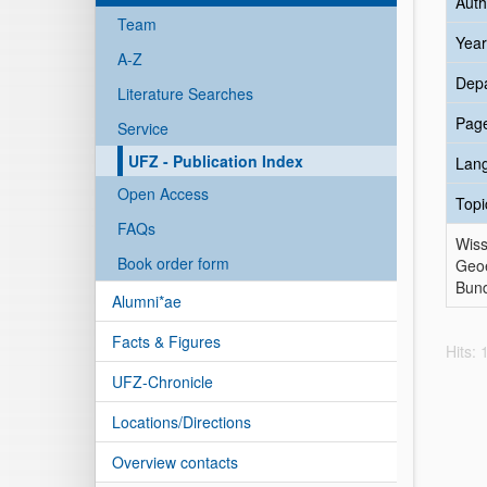
Auth
Team
Year
A-Z
Dep
Literature Searches
Pag
Service
UFZ - Publication Index
Lan
Open Access
Topi
FAQs
Wiss
Book order form
Geoe
Bund
Alumni*ae
Facts & Figures
Hits:
UFZ-Chronicle
Locations/Directions
Overview contacts