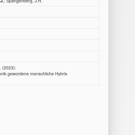
J.
; Spangenberg, J.H.
. (2023):
chnik gewordene menschliche Hybris