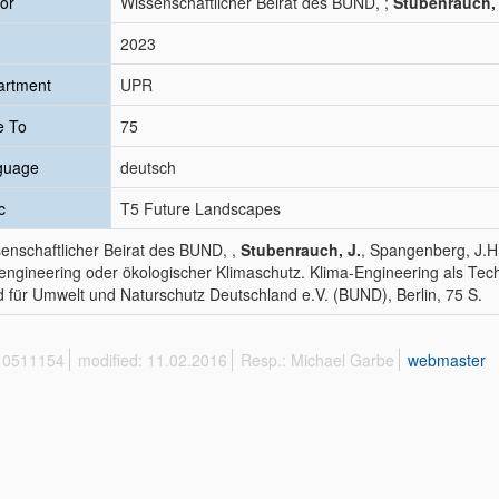
or
Wissenschaftlicher Beirat des BUND, ;
Stubenrauch, 
2023
artment
UPR
e To
75
guage
deutsch
c
T5 Future Landscapes
enschaftlicher Beirat des BUND, ,
Stubenrauch, J.
, Spangenberg, J.H
ngineering oder ökologischer Klimaschutz. Klima-Engineering als Te
 für Umwelt und Naturschutz Deutschland e.V. (BUND), Berlin, 75 S.
 10511154
modified: 11.02.2016
Resp.: Michael Garbe
webmaster