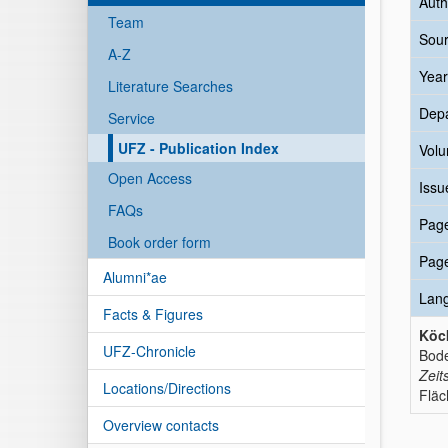
Auth
Team
Sour
A-Z
Year
Literature Searches
Dep
Service
UFZ - Publication Index
Vol
Open Access
Issu
FAQs
Pag
Book order form
Pag
Alumni*ae
Lan
Facts & Figures
Köc
UFZ-Chronicle
Bode
Zeit
Locations/Directions
Fläc
Overview contacts