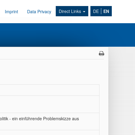
Direct Links
DE
EN
Imprint
Data Privacy
itik - ein einführende Problemskizze aus