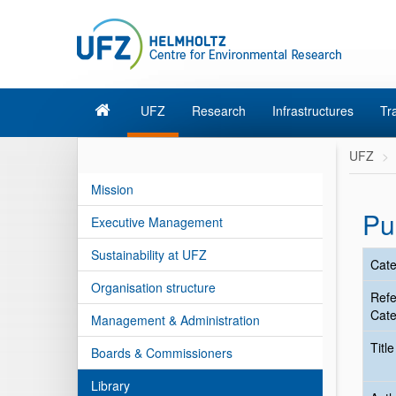
UFZ
Research
Infrastructures
Tr
UFZ
Mission
Pu
Executive Management
Sustainability at UFZ
Cate
Organisation structure
Ref
Cate
Management & Administration
Titl
Boards & Commissioners
Library