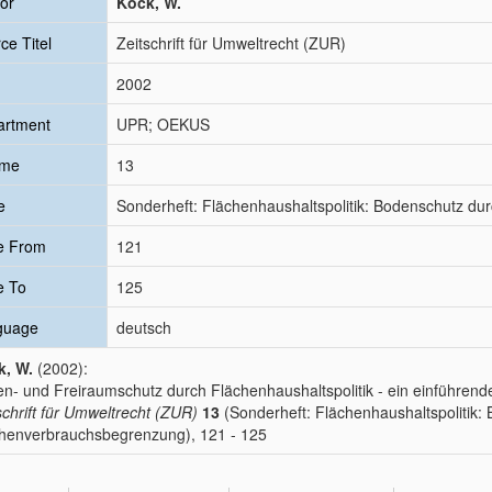
or
Köck, W.
ce Titel
Zeitschrift für Umweltrecht (ZUR)
2002
artment
UPR; OEKUS
ume
13
e
Sonderheft: Flächenhaushaltspolitik: Bodenschutz d
e From
121
e To
125
guage
deutsch
k, W.
(2002):
n- und Freiraumschutz durch Flächenhaushaltspolitik - ein einführende
schrift für Umweltrecht (ZUR)
13
(Sonderheft: Flächenhaushaltspolitik:
henverbrauchsbegrenzung), 121 - 125