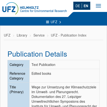
DE
EN
Toggl
navig
UFZ
UFZ
Library
Service
UFZ - Publication Index
Publication Details
Category
Text Publication
Reference
Edited books
Category
Title
Wege zur Umsetzung der Klimaschutzziele
(Primary)
im Umwelt- und Planungsrecht.
Dokumentation des 27. Leipziger
Umweltrechtlichen Symposions des
Instituts für Umwelt- und Planungsrecht der