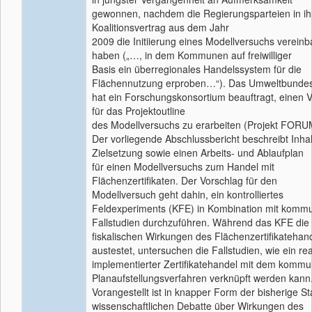
gewonnen, nachdem die Regierungsparteien in i
Koalitionsvertrag aus dem Jahr
2009 die Initiierung eines Modellversuchs vereinb
haben („…, in dem Kommunen auf freiwilliger
Basis ein überregionales Handelssystem für die
Flächennutzung erproben…“). Das Umweltbunde
hat ein Forschungskonsortium beauftragt, einen 
für das Projektoutline
des Modellversuchs zu erarbeiten (Projekt FORU
Der vorliegende Abschlussbericht beschreibt Inhal
Zielsetzung sowie einen Arbeits- und Ablaufplan
für einen Modellversuchs zum Handel mit
Flächenzertifikaten. Der Vorschlag für den
Modellversuch geht dahin, ein kontrolliertes
Feldexperiments (KFE) in Kombination mit komm
Fallstudien durchzuführen. Während das KFE die
fiskalischen Wirkungen des Flächenzertifikatehan
austestet, untersuchen die Fallstudien, wie ein rea
implementierter Zertifikatehandel mit dem komm
Planaufstellungsverfahren verknüpft werden kann
Vorangestellt ist in knapper Form der bisherige S
wissenschaftlichen Debatte über Wirkungen des