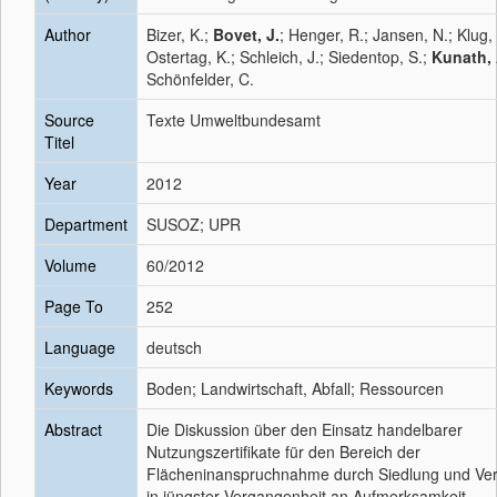
Author
Bizer, K.;
Bovet, J.
; Henger, R.; Jansen, N.; Klug, 
Ostertag, K.; Schleich, J.; Siedentop, S.;
Kunath, 
Schönfelder, C.
Source
Texte Umweltbundesamt
Titel
Year
2012
Department
SUSOZ; UPR
Volume
60/2012
Page To
252
Language
deutsch
Keywords
Boden; Landwirtschaft, Abfall; Ressourcen
Abstract
Die Diskussion über den Einsatz handelbarer
Nutzungszertifikate für den Bereich der
Flächeninanspruchnahme durch Siedlung und Ver
in jüngster Vergangenheit an Aufmerksamkeit