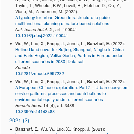
Taylor, T., Wheeler, B.W., Lovell, R., Fletcher, D., Qu, Y.,
Vieno, M., Zandersen, M. (2022):
A typology for urban Green Infrastructure to guide
multifunctional planning of nature-based solutions
Nat.-based Solut.
2
, art. 100041
10.1016/j.nbsj.2022.100041
Wu, W., Luo, X., Knopp, J., Jones, L.,
Banzhaf, E.
(2022):
Refined land cover for Beijing, Shanghai, Ningbo in China
and Paris Region, Velika Gorica, Aarhus in Europe under
different scenarios in 2030 [Data set]
Zenodo
10.5281/zenodo.6997232
Wu, W., Luo, X., Knopp, J., Jones, L.,
Banzhaf, E.
(2022):
A European-Chinese exploration: Part 2 – Urban ecosystem
service patterns, processes and contributions to
environmental equity under different scenarios
Remote Sens.
14
(4), art. 3488
10.3390/rs14143488
2021 (2)
Banzhaf, E.
, Wu, W., Luo, X., Knopp, J. (2021):