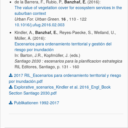
de la Barrera, F., Rubio, P.,
Banzhaf, E.
(2016):
The value of vegetation cover for ecosystem services in the
suburban context
Urban For. Urban Green.
16
, 110 - 122
10.1016/j.ufug.2016.02.003
Kindler, A.,
Banzhaf, E.
, Reyes-Paecke, S., Weiland, U.,
Müller, A. (2016):
Escenarios para ordenamiento territorial y gestión del
riesgo por inundación
In: Barton, J.R., Kopfmüller, J. (eds.)
Santiago 2030 : escenarios para la planificacion estrategica
RiL Editores, Santiago, p. 131 - 160
2017 RIL_Escenarios para ordenamiento territorial y riesgo
por inundación.pdf
Explorative_scenarios_Kindler et al. 2016_Engl_Book
Section Santiago 2030.pdf
Publikationen 1992-2017