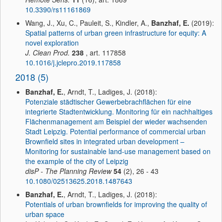
10.3390/rs11161869
Wang, J., Xu, C., Pauleit, S., Kindler, A.,
Banzhaf, E.
(2019):
Spatial patterns of urban green infrastructure for equity: A
novel exploration
J. Clean Prod.
238
, art. 117858
10.1016/j.jclepro.2019.117858
2018 (5)
Banzhaf, E.
, Arndt, T., Ladiges, J. (2018):
Potenziale städtischer Gewerbebrachflächen für eine
integrierte Stadtentwicklung. Monitoring für ein nachhaltiges
Flächenmanagement am Beispiel der wieder wachsenden
Stadt Leipzig. Potential performance of commercial urban
Brownfield sites in integrated urban development –
Monitoring for sustainable land-use management based on
the example of the city of Leipzig
disP - The Planning Review
54
(2), 26 - 43
10.1080/02513625.2018.1487643
Banzhaf, E.
, Arndt, T., Ladiges, J. (2018):
Potentials of urban brownfields for improving the quality of
urban space