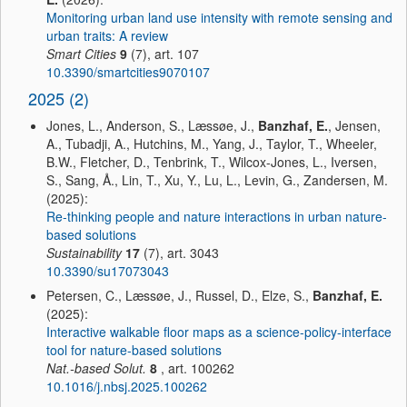
Monitoring urban land use intensity with remote sensing and
urban traits: A review
Smart Cities
9
(7), art. 107
10.3390/smartcities9070107
2025 (2)
Jones, L., Anderson, S., Læssøe, J.,
Banzhaf, E.
, Jensen,
A., Tubadji, A., Hutchins, M., Yang, J., Taylor, T., Wheeler,
B.W., Fletcher, D., Tenbrink, T., Wilcox-Jones, L., Iversen,
S., Sang, Å., Lin, T., Xu, Y., Lu, L., Levin, G., Zandersen, M.
(2025):
Re-thinking people and nature interactions in urban nature-
based solutions
Sustainability
17
(7), art. 3043
10.3390/su17073043
Petersen, C., Læssøe, J., Russel, D., Elze, S.,
Banzhaf, E.
(2025):
Interactive walkable floor maps as a science-policy-interface
tool for nature-based solutions
Nat.-based Solut.
8
, art. 100262
10.1016/j.nbsj.2025.100262