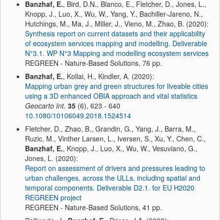
Banzhaf, E.
, Bird, D.N., Blanco, E., Fletcher, D., Jones, L.,
Knopp, J., Luo, X., Wu, W., Yang, Y., Bachiller‐Jareno, N.,
Hutchings, M., Ma, J., Miller, J., Vieno, M., Zhao, B. (2020):
Synthesis report on current datasets and their applicability
of ecosystem services mapping and modelling. Deliverable
N°3.1. WP N°3 Mapping and modelling ecosystem services
REGREEN - Nature-Based Solutions, 76 pp.
Banzhaf, E.
, Kollai, H., Kindler, A. (2020):
Mapping urban grey and green structures for liveable cities
using a 3D enhanced OBIA approach and vital statistics
Geocarto Int.
35
(6), 623 - 640
10.1080/10106049.2018.1524514
Fletcher, D., Zhao, B., Grandin, G., Yang, J., Barra, M.,
Ruzic, M., Vinther Larsen, L., Iversen, S., Xu, Y., Chen, C.,
Banzhaf, E.
, Knopp, J., Luo, X., Wu, W., Vesuviano, G.,
Jones, L. (2020):
Report on assessment of drivers and pressures leading to
urban challenges, across the ULLs, including spatial and
temporal components. Deliverable D2.1. for EU H2020
REGREEN project
REGREEN - Nature-Based Solutions, 41 pp.