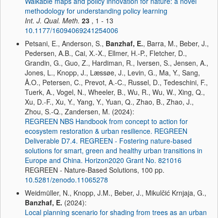
Walkable maps and policy innovation for nature: a novel
methodology for understanding policy learning
Int. J. Qual. Meth.
23
, 1 - 13
10.1177/16094069241254006
Petsani, E., Anderson, S.,
Banzhaf, E.
, Barra, M., Beber, J.,
Pedersen, A.B., Cai, X.-X., Ellmer, H.-P., Fletcher, D.,
Grandin, G., Guo, Z., Hardiman, R., Iversen, S., Jensen, A.,
Jones, L., Knopp, J., Læssøe, J., Levin, G., Ma, Y., Sang,
Å.O., Petersen, C., Prevot, A.-C., Russel, D., Tedeschini, F.,
Tuerk, A., Vogel, N., Wheeler, B., Wu, R., Wu, W., Xing, Q.,
Xu, D.-F., Xu, Y., Yang, Y., Yuan, Q., Zhao, B., Zhao, J.,
Zhou, S.-Q., Zandersen, M. (2024):
REGREEN NBS Handbook from concept to action for
ecosystem restoration & urban resilience. REGREEN
Deliverable D7.4. REGREEN - Fostering nature‐based
solutions for smart, green and healthy urban transitions in
Europe and China. Horizon2020 Grant No. 821016
REGREEN - Nature-Based Solutions, 100 pp.
10.5281/zenodo.11065278
Weidmüller, N., Knopp, J.M., Beber, J., Mikulčić Krnjaja, G.,
Banzhaf, E.
(2024):
Local planning scenario for shading from trees as an urban