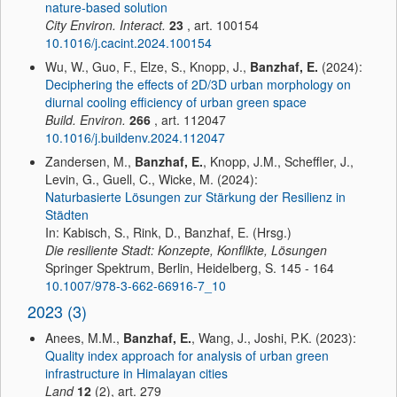
nature-based solution
City Environ. Interact.
23
, art. 100154
10.1016/j.cacint.2024.100154
Wu, W., Guo, F., Elze, S., Knopp, J.,
Banzhaf, E.
(2024):
Deciphering the effects of 2D/3D urban morphology on
diurnal cooling efficiency of urban green space
Build. Environ.
266
, art. 112047
10.1016/j.buildenv.2024.112047
Zandersen, M.,
Banzhaf, E.
, Knopp, J.M., Scheffler, J.,
Levin, G., Guell, C., Wicke, M. (2024):
Naturbasierte Lösungen zur Stärkung der Resilienz in
Städten
In: Kabisch, S., Rink, D., Banzhaf, E. (Hrsg.)
Die resiliente Stadt: Konzepte, Konflikte, Lösungen
Springer Spektrum, Berlin, Heidelberg, S. 145 - 164
10.1007/978-3-662-66916-7_10
2023 (3)
Anees, M.M.,
Banzhaf, E.
, Wang, J., Joshi, P.K. (2023):
Quality index approach for analysis of urban green
infrastructure in Himalayan cities
Land
12
(2), art. 279