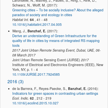
Larondelle, N., Mathey, J., Pauleit, S., Ring, I., Rink, D.,
Schwarz, N., Wolff, M. (2017):
Greening cities – To be socially inclusive? About the alleged
paradox of society and ecology in cities
Habitat Int.
64
, 41 - 48
10.1016/j.habitatint.2017.04.005
Wang, J.,
Banzhaf, E.
(2017):
Derive an understanding of Green Infrastructure for the
quality of life in cities by means of integrated RS mapping
tools
2017 Joint Urban Remote Sensing Event, Dubai, UAE, 06-
08 March 2017
Joint Urban Remote Sensing Event (JURSE)
2017
Institute of Electrical and Electronics Engineers (IEEE), New
York, NY, p. 1 - 4
10.1109/JURSE.2017.7924585
2016 (3)
de la Barrera, F., Reyes-Paecke, S.,
Banzhaf, E.
(2016):
Indicators for green spaces in contrasting urban settings
Ecol. Indic.
62
, 212 - 219
10.1016/j.ecolind.2015.10.027