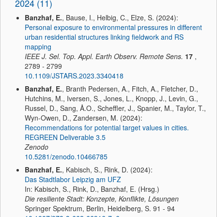
2024 (11)
Banzhaf, E.
, Bause, I., Helbig, C., Elze, S. (2024):
Personal exposure to environmental pressures in different
urban residential structures linking fieldwork and RS
mapping
IEEE J. Sel. Top. Appl. Earth Observ. Remote Sens.
17
,
2789 - 2799
10.1109/JSTARS.2023.3340418
Banzhaf, E.
, Branth Pedersen, A., Fitch, A., Fletcher, D.,
Hutchins, M., Iversen, S., Jones, L., Knopp, J., Levin, G.,
Russel, D., Sang, Å.O., Scheffler, J., Spanier, M., Taylor, T.,
Wyn-Owen, D., Zandersen, M. (2024):
Recommendations for potential target values in cities.
REGREEN Deliverable 3.5
Zenodo
10.5281/zenodo.10466785
Banzhaf, E.
, Kabisch, S., Rink, D. (2024):
Das Stadtlabor Leipzig am UFZ
In: Kabisch, S., Rink, D., Banzhaf, E. (Hrsg.)
Die resiliente Stadt: Konzepte, Konflikte, Lösungen
Springer Spektrum, Berlin, Heidelberg, S. 91 - 94