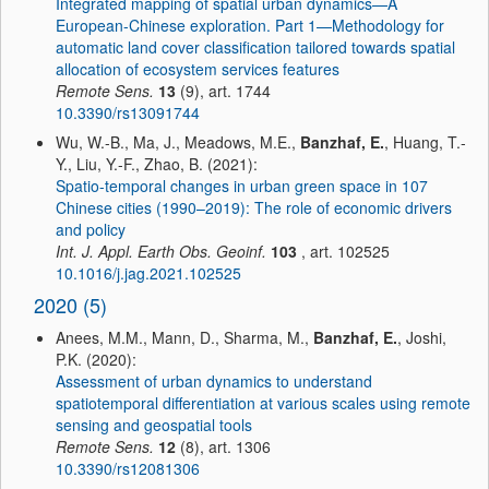
Integrated mapping of spatial urban dynamics—A
European-Chinese exploration. Part 1—Methodology for
automatic land cover classification tailored towards spatial
allocation of ecosystem services features
Remote Sens.
13
(9), art. 1744
10.3390/rs13091744
Wu, W.-B., Ma, J., Meadows, M.E.,
Banzhaf, E.
, Huang, T.-
Y., Liu, Y.-F., Zhao, B. (2021):
Spatio-temporal changes in urban green space in 107
Chinese cities (1990–2019): The role of economic drivers
and policy
Int. J. Appl. Earth Obs. Geoinf.
103
, art. 102525
10.1016/j.jag.2021.102525
2020 (5)
Anees, M.M., Mann, D., Sharma, M.,
Banzhaf, E.
, Joshi,
P.K. (2020):
Assessment of urban dynamics to understand
spatiotemporal differentiation at various scales using remote
sensing and geospatial tools
Remote Sens.
12
(8), art. 1306
10.3390/rs12081306