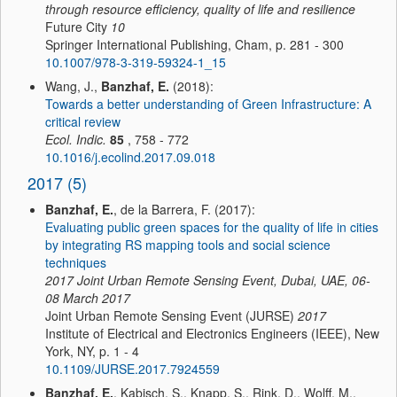
through resource efficiency, quality of life and resilience
Future City
10
Springer International Publishing, Cham, p. 281 - 300
10.1007/978-3-319-59324-1_15
Wang, J.,
Banzhaf, E.
(2018):
Towards a better understanding of Green Infrastructure: A
critical review
Ecol. Indic.
85
, 758 - 772
10.1016/j.ecolind.2017.09.018
2017 (5)
Banzhaf, E.
, de la Barrera, F. (2017):
Evaluating public green spaces for the quality of life in cities
by integrating RS mapping tools and social science
techniques
2017 Joint Urban Remote Sensing Event, Dubai, UAE, 06-
08 March 2017
Joint Urban Remote Sensing Event (JURSE)
2017
Institute of Electrical and Electronics Engineers (IEEE), New
York, NY, p. 1 - 4
10.1109/JURSE.2017.7924559
Banzhaf, E.
, Kabisch, S., Knapp, S., Rink, D., Wolff, M.,