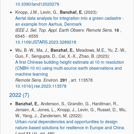
10.3390/land12020279
Knopp, J.M., Levin, G.,
Banzhaf, E.
(2023):
Aerial data analysis for integration into a green cadastre -
an example from Aarhus, Denmark
IEEE J. Sel. Top. Appl. Earth Observ. Remote Sens.
16
,
6545 - 6555
10.1109/JSTARS.2023.3289218
Wu, B.-W., Ma, J.,
Banzhaf, E.
, Meadows, M.E., Yu, Z.-W.,
Guo, F., Sengupta, D., Cai, X.-X., Zhao, B. (2023):
A first Chinese building height estimate at 10 m resolution
(CNBH-10 m) using multi-source earth observations and
machine learning
Remote Sens. Environ.
291
, art. 113578
10.1016/j.rse.2023.113578
2022 (7)
Banzhaf, E.
, Anderson, S., Grandin, G., Hardiman, R.,
Jensen, A., Jones, L., Knopp, J., Levin, G., Russel, D., Wu,
W., Yang, J., Zandersen, M. (2022):
Urban-rural dependencies and opportunities to design
nature-based solutions for resilience in Europe and China
Land
11
(4), art. 480