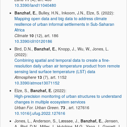
10.3390/land11040480
Banzhaf, E.
, Bulley, H.N., Inkoom, J.N., Elze, S. (2022):
Mapping open data and big data to address climate
resilience of urban informal settlements in Sub-Saharan
Africa
Climate
10
(12), art. 186
10.3390/cli10120186
Bird, D.N.,
Banzhaf, E.
, Knopp, J., Wu, W., Jones, L.
(2022):
Combining spatial and temporal data to create a fine-
resolution daily urban air temperature product from remote
sensing land surface temperature (LST) data
Atmosphere
13
(7), art. 1152
10.3390/atmos13071152
Elze, S.,
Banzhaf, E.
(2022):
High-precision monitoring of urban structures to understand
changes in multiple ecosystem services
Urban For. Urban Green.
73
, art. 127616
10.1016/j.ufug.2022.127616
Jones, L., Anderson, S., Læssøe, J.,
Banzhaf, E.
, Jensen,
A., Bird, D.N., Miller, J., Hutchins, M.G., Yang, J., Garrett, J.,