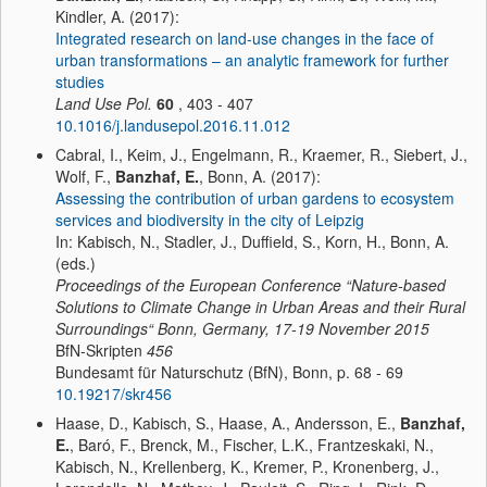
Kindler, A. (2017):
Integrated research on land-use changes in the face of
urban transformations – an analytic framework for further
studies
Land Use Pol.
60
, 403 - 407
10.1016/j.landusepol.2016.11.012
Cabral, I., Keim, J., Engelmann, R., Kraemer, R., Siebert, J.,
Wolf, F.,
Banzhaf, E.
, Bonn, A. (2017):
Assessing the contribution of urban gardens to ecosystem
services and biodiversity in the city of Leipzig
In: Kabisch, N., Stadler, J., Duffield, S., Korn, H., Bonn, A.
(eds.)
Proceedings of the European Conference “Nature-based
Solutions to Climate Change in Urban Areas and their Rural
Surroundings“ Bonn, Germany, 17-19 November 2015
BfN-Skripten
456
Bundesamt für Naturschutz (BfN), Bonn, p. 68 - 69
10.19217/skr456
Haase, D., Kabisch, S., Haase, A., Andersson, E.,
Banzhaf,
E.
, Baró, F., Brenck, M., Fischer, L.K., Frantzeskaki, N.,
Kabisch, N., Krellenberg, K., Kremer, P., Kronenberg, J.,