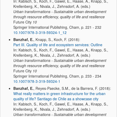
In: Kabisch, S., Koch, F., Gawel, E., Haase, A., Knapp, S.,
Krellenberg, K., Nivala, J., Zehnsdorf, A. (eds.)
Urban transformations - Sustainable urban development
through resource efficiency, quality of life and resilience
Future City
10
Springer International Publishing, Cham, p. 221 - 232
10.1007/978-3-319-59324-1_12
Banzhaf, E.
, Knapp, S., Koch, F. (2018):
Part III. Quality of life and ecosystem services: Outline
In: Kabisch, S., Koch, F., Gawel, E., Haase, A., Knapp, S.,
Krellenberg, K., Nivala, J., Zehnsdorf, A. (eds.)
Urban transformations - Sustainable urban development
through resource efficiency, quality of life and resilience
Future City
10
Springer International Publishing, Cham, p. 233 - 234
10.1007/978-3-319-59324-1
Banzhaf, E.
, Reyes-Paecke, S.M., de la Barrera, F. (2018):
What really matters in green infrastructure for the urban
quality of life? Santiago de Chile as a showcase city
In: Kabisch, S., Koch, F., Gawel, E., Haase, A., Knapp, S.,
Krellenberg, K., Nivala, J., Zehnsdorf, A. (eds.)
Urban transformations - Sustainable urban development