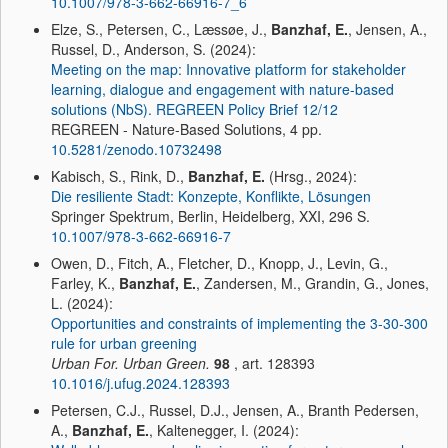
10.1007/978-3-662-66916-7_6
Elze, S., Petersen, C., Læssøe, J.,
Banzhaf, E.
, Jensen, A.,
Russel, D., Anderson, S. (2024):
Meeting on the map: Innovative platform for stakeholder
learning, dialogue and engagement with nature-based
solutions (NbS). REGREEN Policy Brief 12/12
REGREEN - Nature-Based Solutions, 4 pp.
10.5281/zenodo.10732498
Kabisch, S., Rink, D.,
Banzhaf, E.
(Hrsg., 2024):
Die resiliente Stadt: Konzepte, Konflikte, Lösungen
Springer Spektrum, Berlin, Heidelberg, XXI, 296 S.
10.1007/978-3-662-66916-7
Owen, D., Fitch, A., Fletcher, D., Knopp, J., Levin, G.,
Farley, K.,
Banzhaf, E.
, Zandersen, M., Grandin, G., Jones,
L. (2024):
Opportunities and constraints of implementing the 3-30-300
rule for urban greening
Urban For. Urban Green.
98
, art. 128393
10.1016/j.ufug.2024.128393
Petersen, C.J., Russel, D.J., Jensen, A., Branth Pedersen,
A.,
Banzhaf, E.
, Kaltenegger, I. (2024):