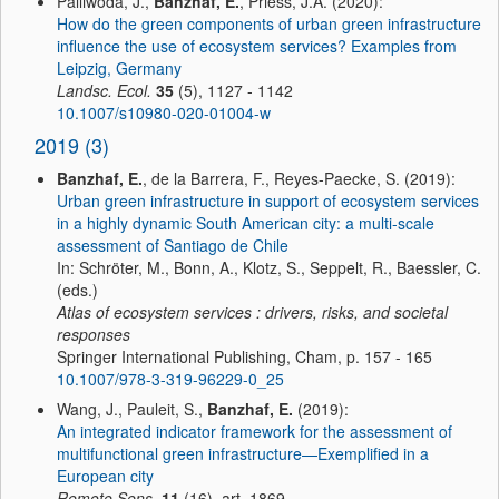
Palliwoda, J.,
Banzhaf, E.
, Priess, J.A. (2020):
How do the green components of urban green infrastructure
influence the use of ecosystem services? Examples from
Leipzig, Germany
Landsc. Ecol.
35
(5), 1127 - 1142
10.1007/s10980-020-01004-w
2019 (3)
Banzhaf, E.
, de la Barrera, F., Reyes-Paecke, S. (2019):
Urban green infrastructure in support of ecosystem services
in a highly dynamic South American city: a multi-scale
assessment of Santiago de Chile
In: Schröter, M., Bonn, A., Klotz, S., Seppelt, R., Baessler, C.
(eds.)
Atlas of ecosystem services : drivers, risks, and societal
responses
Springer International Publishing, Cham, p. 157 - 165
10.1007/978-3-319-96229-0_25
Wang, J., Pauleit, S.,
Banzhaf, E.
(2019):
An integrated indicator framework for the assessment of
multifunctional green infrastructure—Exemplified in a
European city
Remote Sens.
11
(16), art. 1869