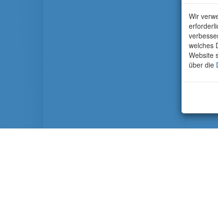
Wir verwe
erforderl
verbesse
welches D
Website s
über die