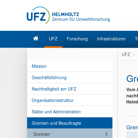
UFZ
Forschung
Infrastrukturen
T
UFZ
Mission
Gr
Geschäftsführung
Nachhaltigkeit am UFZ
Vom A
nachf
Organisationsstruktur
Helmh
Stäbe und Administration
Gremien und Beauftragte
Gre
Gremien