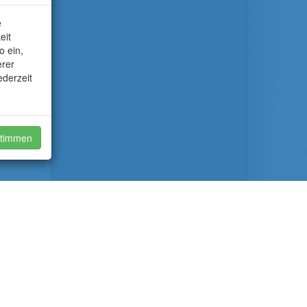
e
eit
o ein,
erer
ederzeit
timmen