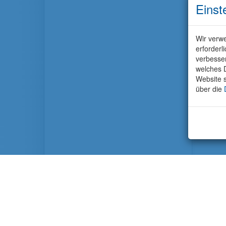
Einst
Wir verwe
erforderl
verbesse
welches D
Website s
über die