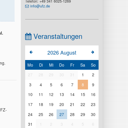
Telefon: +49 341 6025-1269
info@ufz.de
l.
Veranstaltungen
2026
August
ng.
Mo
Di
Mi
Do
Fr
Sa
So
27
28
29
30
31
1
2
3
4
5
6
7
8
9
10
11
12
13
14
15
16
17
18
19
20
21
22
23
UFZ-
24
25
26
27
28
29
30
31
1
2
3
4
5
6