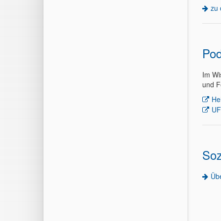
zu 
Pod
Im Wi
und F
He
UF
Soz
Übe