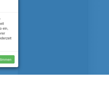
e
eit
o ein,
erer
ederzeit
timmen