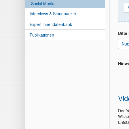
Social Media
Interviews & Standpunkte
Expert:innendatenbank
Bitte
Publikationen
Nut
Hinwe
Vid
Der Y
Wisse
Entst