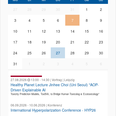
27
28
29
30
31
1
2
3
4
5
6
7
8
9
10
11
12
13
14
15
16
17
18
19
20
21
22
23
24
25
26
27
28
29
30
31
1
2
3
4
5
6
27.08.2026
13:00 - 14:30 | Vortrag | Leipzig
Healthy Planet Lecture Jinhee Choi (Uni Seoul) "AOP-
Driven Explainable AI
Toxicity Prediction Models, ToxBAI, to Bridge Human Toxicolog & Ecotoxicology"
06.09.2026 - 10.06.2026 | Konferenz
International Hyperpolarization Conference - HYP26