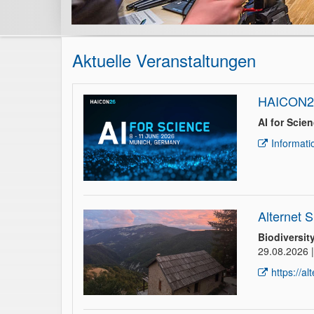
Aktuelle Veranstaltungen
HAICON26
AI for Scie
Informati
Alternet 
Biodiversit
29.08.2026 |
https://a