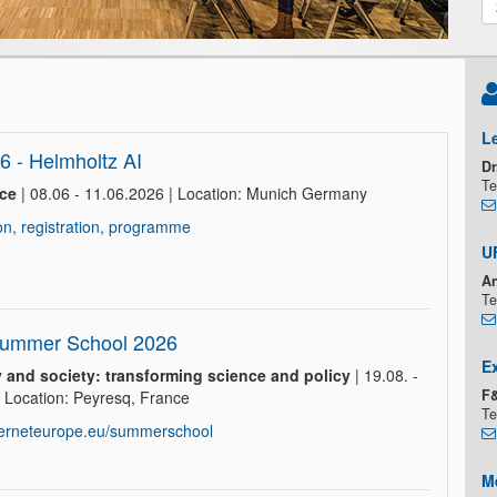
L
 - Helmholtz AI
Dr
Te
nce
| 08.06 - 11.06.2026 | Location: Munich Germany
on, registration, programme
U
An
Te
Summer School 2026
E
y and society: transforming science and policy
| 19.08. -
F&
 Location: Peyresq, France
Te
lterneteurope.eu/summerschool
M