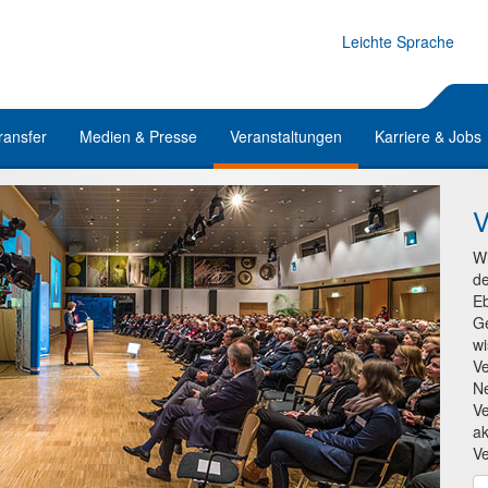
Leichte Sprache
ransfer
Medien & Presse
Veranstaltungen
Karriere & Jobs
V
W
de
Eb
Ge
wi
Ve
N
Ve
ak
Ve