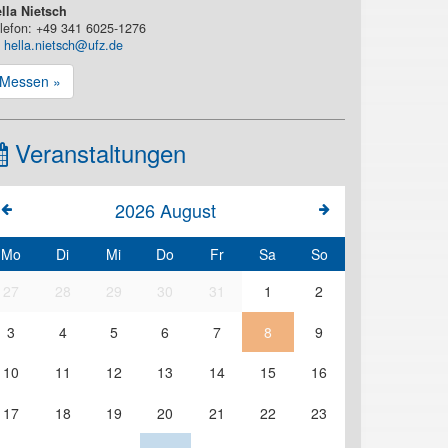
lla Nietsch
lefon: +49 341 6025-1276
hella.nietsch@ufz.de
Messen »
Veranstaltungen
2026
August
Mo
Di
Mi
Do
Fr
Sa
So
27
28
29
30
31
1
2
3
4
5
6
7
8
9
10
11
12
13
14
15
16
17
18
19
20
21
22
23