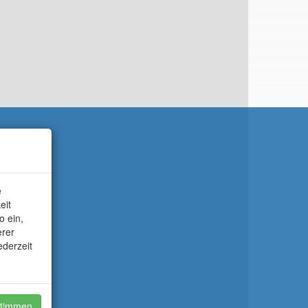
e
eit
o ein,
erer
ederzeit
timmen