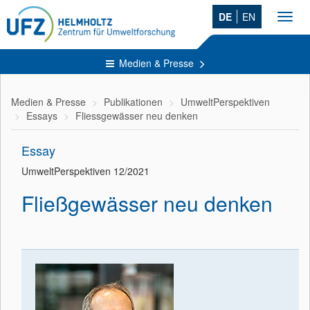
DE
EN
Toggl
navig
Medien & Presse
Medien & Presse
Publikationen
UmweltPerspektiven
Essays
Fliessgewässer neu denken
Essay
UmweltPerspektiven 12/2021
Fließgewässer neu denken