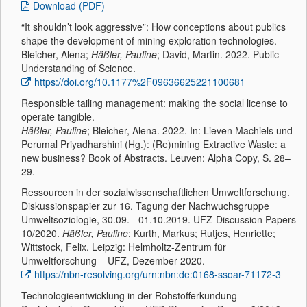
Download (PDF)
“It shouldn’t look aggressive”: How conceptions about publics
shape the development of mining exploration technologies.
Bleicher, Alena;
Häßler, Pauline
; David, Martin. 2022. Public
Understanding of Science.
https://doi.org/10.1177%2F09636625221100681
Responsible tailing management: making the social license to
operate tangible.
Häßler, Pauline
; Bleicher, Alena. 2022. In: Lieven Machiels und
Perumal Priyadharshini (Hg.): (Re)mining Extractive Waste: a
new business? Book of Abstracts. Leuven: Alpha Copy, S. 28–
29.
Ressourcen in der sozialwissenschaftlichen Umweltforschung.
Diskussionspapier zur 16. Tagung der Nachwuchsgruppe
Umweltsoziologie, 30.09. - 01.10.2019. UFZ-Discussion Papers
10/2020.
Häßler, Pauline
; Kurth, Markus; Rutjes, Henriette;
Wittstock, Felix. Leipzig: Helmholtz-Zentrum für
Umweltforschung – UFZ, Dezember 2020.
https://nbn-resolving.org/urn:nbn:de:0168-ssoar-71172-3
Technologieentwicklung in der Rohstofferkundung -