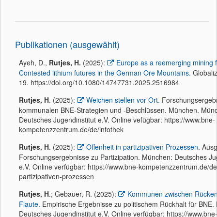
Publikationen (ausgewählt)
Ayeh, D.,
Rutjes, H.
(2025):
Europe as a reemerging mining f
Contested lithium futures in the German Ore Mountains.
Globaliz
19. https://doi.org/10.1080/14747731.2025.2516984
Rutjes, H
. (2025):
Weichen stellen vor Ort.
Forschungsergebn
kommunalen BNE-Strategien und -Beschlüssen. München. Mün
Deutsches Jugendinstitut e.V. Online vefügbar: https://www.bne-
kompetenzzentrum.de/de/infothek
Rutjes, H.
(2025):
Offenheit in partizipativen Prozessen
. Aus
Forschungsergebnisse zu Partizipation. München: Deutsches Jug
e.V. Online verfügbar: https://www.bne-kompetenzzentrum.de/de/
partizipativen-prozessen
Rutjes, H
.; Gebauer, R. (2025):
Kommunen zwischen Rücken
Flaute.
Empirische Ergebnisse zu politischem Rückhalt für BNE
Deutsches Jugendinstitut e.V. Online verfügbar: https://www.bne