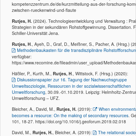
kompetenzzentrum.de/de/kurzmitteilung-aus-der-forschung-ko
zwischen-rueckenwind-und-flaute
Rutjes, H.
(2024). Technologieentwicklung und Verwaltung : Pra
Strategien in der sekundären Rohstoffgewinnung. Dissertation. F
Schiller-Universität Jena.
Rutjes, H
., Ayeh, D., Graf, D., Meißner, S., Pacher, A. (Hrsg.) (2
Methodenbaukasten für die transdisziplinäre Rohstoffforschu
verfügbar:
https://www.recomine.de/fileadmin/user_upload/Methodenbauk
Häßler, P., Kurth, M.,
Rutjes, H
., Wittstock, F. (Hrsg.) (2020):
Diskussionspapier zur 16. Tagung der Nachwuchsgruppe
Umweltsoziologie, Ressourcen in der sozialwissenschaftlichen
Umweltforschung
, 30.09.-01.10.2019. Leipzig: Helmholtz-Zentru
Umweltforschung – UFZ.
Bleicher, A., David, M.,
Rutjes, H.
(2019):
When environmenta
becomes a resource: On the making of secondary resources
. G
101, 18-27. https://doi.org/10.1016/j.geoforum.2019.02.018
David, M.,
Rutjes, H.
, Bleicher, A. (2019):
The relational socio