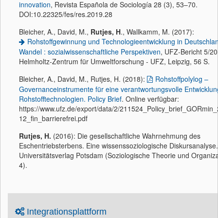
innovation
, Revista Española de Sociología 28 (3), 53–70.
DOI:10.22325/fes/res.2019.28
Bleicher, A., David, M.,
Rutjes, H
., Wallkamm, M. (2017):
Rohstoffgewinnung und Technologieentwicklung in Deutschla
Wandel : sozialwissenschaftliche Perspektiven
, UFZ-Bericht 5/20
Helmholtz-Zentrum für Umweltforschung - UFZ, Leipzig, 56 S.
Bleicher, A., David, M., Rutjes, H. (2018):
Rohstoffpolylog –
Governanceinstrumente für eine verantwortungsvolle Entwicklun
Rohstofftechnologien. Policy Brief
. Online verfügbar:
https://www.ufz.de/export/data/2/211524_Policy_brief_GORmin
12_fin_barrierefrei.pdf
Rutjes, H.
(2016): Die gesellschaftliche Wahrnehmung des
Eschentriebsterbens. Eine wissenssoziologische Diskursanalyse.
Universitätsverlag Potsdam (Soziologische Theorie und Organiza
4).
Integrationsplattform