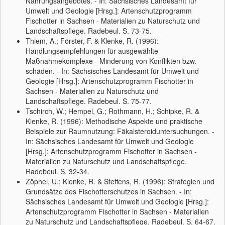
Nahrungsangebotes. - In: Sächsisches Landesamt für
Umwelt und Geologie [Hrsg.]: Artenschutzprogramm
Fischotter in Sachsen - Materialien zu Naturschutz und
Landschaftspflege. Radebeul. S. 73-75.
Thiem, A.; Förster, F. & Klenke, R. (1996):
Handlungsempfehlungen für ausgewählte
Maßnahmekomplexe - Minderung von Konflikten bzw.
schäden. - In: Sächsisches Landesamt für Umwelt und
Geologie [Hrsg.]: Artenschutzprogramm Fischotter in
Sachsen - Materialien zu Naturschutz und
Landschaftspflege. Radebeul. S. 75-77.
Tschirch, W.; Hempel, G.; Rothmann, H.; Schipke, R. &
Klenke, R. (1996): Methodische Aspekte und praktische
Beispiele zur Raumnutzung: Fäkalsteroiduntersuchungen. -
In: Sächsisches Landesamt für Umwelt und Geologie
[Hrsg.]: Artenschutzprogramm Fischotter in Sachsen -
Materialien zu Naturschutz und Landschaftspflege.
Radebeul. S. 32-34.
Zöphel, U.; Klenke, R. & Steffens, R. (1996): Strategien und
Grundsätze des Fischotterschutzes in Sachsen. - In:
Sächsisches Landesamt für Umwelt und Geologie [Hrsg.]:
Artenschutzprogramm Fischotter in Sachsen - Materialien
zu Naturschutz und Landschaftspflege. Radebeul. S. 64-67.