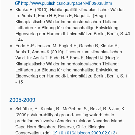
http://www.publish.csiro.au/paper/MF09038.htm
Klenke R. (2010): Habitatqualität klimaplastischer Wälder.
In: Aenis T, Ende H-P, Foos E, Nagel UJ (Hrsg.)
Klimaplastische Wälder im nordostdeutschen Tiefland:
Leitfaden zur Bildung für eine nachhaltige Entwicklung.
Eigenverlag der Humboldt-Universität zu Berlin, Berlin, S. 40
- 44.
Ende H-P, Jenssen M, Englert H, Gasche R, Klenke R,
Aenis T, Anders K (2010): Thesen zum klimaplastischen
Wald. In: Aenis T, Ende H-P, Foos E, Nagel UJ (Hrsg.):
Klimaplastische Wälder im nordostdeutschen Tiefland:
Leitfaden zur Bildung für eine nachhaltige Entwicklung.
Eigenverlag der Humboldt-Universität zu Berlin, Berlin, S. 11
- 15
2005-2009
Schüttler, E., Klenke, R., McGehee, S., Rozzi, R. & Jax, K.
(2009): Vulnerability of ground-nesting waterbirds to
predation by invasive American mink on Navarino Island,
Cape Horn Biosphere Reserve, Chile. Biological
Conservation. (doi:
10.1016/j.biocon.2009.02.013
)