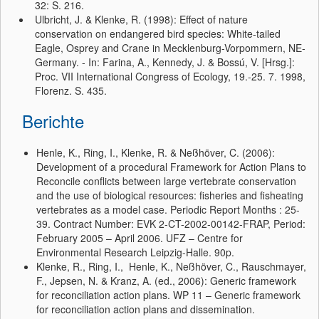
32: S. 216.
Ulbricht, J. & Klenke, R. (1998): Effect of nature
conservation on endangered bird species: White-tailed
Eagle, Osprey and Crane in Mecklenburg-Vorpommern, NE-
Germany. - In: Farina, A., Kennedy, J. & Bossú, V. [Hrsg.]:
Proc. VII International Congress of Ecology, 19.-25. 7. 1998,
Florenz. S. 435.
Berichte
Henle, K., Ring, I., Klenke, R. & Neßhöver, C. (2006):
Development of a procedural Framework for Action Plans to
Reconcile conflicts between large vertebrate conservation
and the use of biological resources: fisheries and fisheating
vertebrates as a model case. Periodic Report Months : 25-
39. Contract Number: EVK 2-CT-2002-00142-FRAP, Period:
February 2005 – April 2006. UFZ – Centre for
Environmental Research Leipzig-Halle. 90p.
Klenke, R., Ring, I., Henle, K., Neßhöver, C., Rauschmayer,
F., Jepsen, N. & Kranz, A. (ed., 2006): Generic framework
for reconciliation action plans. WP 11 – Generic framework
for reconciliation action plans and dissemination.