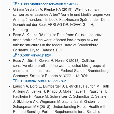
10.3897/natureconservation.37.48208
Grimm-Seyfarth A, Klenke RA (2019): Wie findet man
schwer zu erfassende Arten? Vorteile und Limitierungen von
Artenspürhunden. - In book: Faszinosum Spürhunde - Dem
Geruch auf der Spur. VERLAG DR. KOVAC GmbH,
Hamburg
Bose A, Klenke RA (2019): Data from: Collision sensitive
niche profile of the worst affected bird-groups at wind
turbine structures in the federal state of Brandenburg,
Germany. Dryad, Dataset. DOI:
10.5061/dryad.j1h2v
Bose A, Dürr T, Klenke R, Henle K (2018): Collision
sensitive niche profile of the worst affected bird-groups at
wind turbine structures in the Federal State of Brandenburg,
Germany. Scientific Reports 8: 3777 1-13 DOI:
10.1038/s41598-018-22178-z
Lausch A, Borg E, Bumberger J, Dietrich P, Heurich M, Huth
A, Jung A, Klenke R, Knapp S, Mollenhauer H, Paasche H,
Paulheim H, Pause M, Schweitzer C, Schmulius C, Settele
J, Skidmore AK, Wegmann M, Zacharias S, Kirsten T,
Schaepman ME (2018): Understanding Forest Health with
Remote Sensing, Part III: Requirements for a Scalable