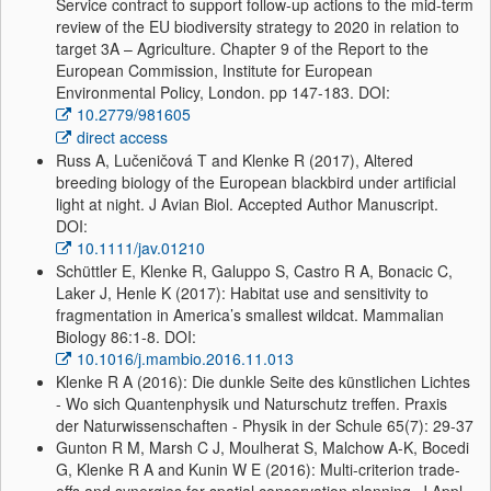
Service contract to support follow-up actions to the mid-term
review of the EU biodiversity strategy to 2020 in relation to
target 3A – Agriculture. Chapter 9 of the Report to the
European Commission, Institute for European
Environmental Policy, London. pp 147-183. DOI:
10.2779/981605
direct access
Russ A, Lučeničová T and Klenke R (2017), Altered
breeding biology of the European blackbird under artificial
light at night. J Avian Biol. Accepted Author Manuscript.
DOI:
10.1111/jav.01210
Schüttler E, Klenke R, Galuppo S, Castro R A, Bonacic C,
Laker J, Henle K (2017): Habitat use and sensitivity to
fragmentation in America’s smallest wildcat. Mammalian
Biology 86:1-8. DOI:
10.1016/j.mambio.2016.11.013
Klenke R A (2016): Die dunkle Seite des künstlichen Lichtes
- Wo sich Quantenphysik und Naturschutz treffen. Praxis
der Naturwissenschaften - Physik in der Schule 65(7): 29-37
Gunton R M, Marsh C J, Moulherat S, Malchow A-K, Bocedi
G, Klenke R A and Kunin W E (2016): Multi-criterion trade-