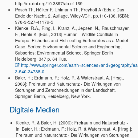
http://dx.doi.org/10.3897/ab.e1169
Posch Th, Hölker F, Uhlmann Th, Freyhoff A (Eds.): Das
Ende der Nacht, 2. Auflage, Wiley-VCH, pp.110-138. ISBN:
978-3-527-41179-5
Klenke, R.A., Ring, I., Kranz, A., Jepsen, N., Rauschmayer,
F., Henle K. [Eds., 2013] Human - Wildlife Conflicts in
Europe. Fisheries and Fish-eating Vertebrates as a Model
Case. Series: Environmental Science and Engineering,
Subseries: Environmental Science. Springer Berlin
Heidelberg. 347 p. 64 illus.
http://www.springer.com/earth+sciences+and+geography/ea
3-540-34788-0
Baier, H.; Erdmann, F.; Holz, R. & Waterstraat, A. [Hrsg.,
2006]: Freiraum und Naturschutz - Die Wirkungen von
Störungen und Zerschneidungen in der Landschaft.
Springer. Berlin, Heidelberg, New York.
Digitale Medien
Klenke, R. & Baier, H. (2006): Freiraum und Naturschutz -
In: Baier, H.; Erdmann, F.; Holz, R. & Waterstraat, A. [Hrsg.]:
Freiraum und Naturschutz - Die Wirkungen von Störungen