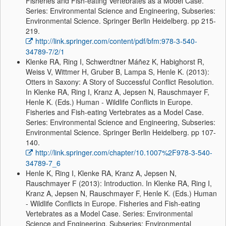
Fisheries and Fish-eating Vertebrates as a Model Case.
Series: Environmental Science and Engineering, Subseries:
Environmental Science. Springer Berlin Heidelberg. pp 215-
219.
http://link.springer.com/content/pdf/bfm:978-3-540-
34789-7/2/1
Klenke RA, Ring I, Schwerdtner Máñez K, Habighorst R,
Weiss V, Wittmer H, Gruber B, Lampa S, Henle K. (2013):
Otters in Saxony: A Story of Successful Conflict Resolution.
In Klenke RA, Ring I, Kranz A, Jepsen N, Rauschmayer F,
Henle K. (Eds.) Human - Wildlife Conflicts in Europe.
Fisheries and Fish-eating Vertebrates as a Model Case.
Series: Environmental Science and Engineering, Subseries:
Environmental Science. Springer Berlin Heidelberg. pp 107-
140.
http://link.springer.com/chapter/10.1007%2F978-3-540-
34789-7_6
Henle K, Ring I, Klenke RA, Kranz A, Jepsen N,
Rauschmayer F (2013): Introduction. In Klenke RA, Ring I,
Kranz A, Jepsen N, Rauschmayer F, Henle K. (Eds.) Human
- Wildlife Conflicts in Europe. Fisheries and Fish-eating
Vertebrates as a Model Case. Series: Environmental
Science and Engineering, Subseries: Environmental