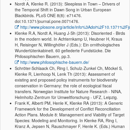
Nordt A, Klenke R. (2013): Sleepless in Town – Drivers of
the Temporal Shift in Dawn Song in Urban European
Blackbirds. PLoS ONE 8(8): e71476.
doi:10.1371/journal.pone.0071476.
http://www.plosone.org/article/info%3Adoi%2F10.1371%2F
Klenke R.A, Nordt A, Huang J-Sh (2013): Disoriented - Birds
in the modern world. In Achternkamp U, Heubner H, Kraus
H, Reisinger N, Willinghöfer J (Eds.): Ein ornithologisches
Wundertütenkabinett. 60 gefiederte Fundstücke. Die
Philosophischen Bauern, pp.3.
http://www.philosophische-bauern.de/
Schröter-Schlaack Ch, Ring I, Schulz-Zunkel Ch, Möckel S,
Klenke R, Lienhoop N, Lenk Th (2013): Assessment of
existing and proposed policy instruments for biodiversity
conservation in Germany: the role of ecological fiscal
transfers. Norwegian Institute for Nature Research - NINA,
Helmholtz-Zentrum für Umweltforschung - UFZ, Leipzig.
Frank K, Alberti PM, Henle K, Klenke RA (2013): A Generic
Framework for the Development of Conflict Reconciliation
Action Plans. Module 8: Management and Viability of Target
Species: Modeling and Monitoring. In Klenke RA, Ring I,
Kranz A, Jepsen N, Rauschmayer F, Henle K. (Eds.) Human