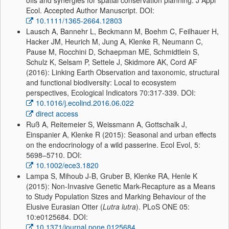
offs and synergies for spatial conservation planning. J Appl
Ecol. Accepted Author Manuscript. DOI:
10.1111/1365-2664.12803
Lausch A, Bannehr L, Beckmann M, Boehm C, Feilhauer H,
Hacker JM, Heurich M, Jung A, Klenke R, Neumann C,
Pause M, Rocchini D, Schaepman ME, Schmidtlein S,
Schulz K, Selsam P, Settele J, Skidmore AK, Cord AF
(2016): Linking Earth Observation and taxonomic, structural
and functional biodiversity: Local to ecosystem
perspectives, Ecological Indicators 70:317-339. DOI:
10.1016/j.ecolind.2016.06.022
direct access
Ruß A, Reitemeier S, Weissmann A, Gottschalk J,
Einspanier A, Klenke R (2015): Seasonal and urban effects
on the endocrinology of a wild passerine. Ecol Evol, 5:
5698–5710. DOI:
10.1002/ece3.1820
Lampa S, Mihoub J-B, Gruber B, Klenke RA, Henle K
(2015): Non-Invasive Genetic Mark-Recapture as a Means
to Study Population Sizes and Marking Behaviour of the
Elusive Eurasian Otter (
Lutra lutra
). PLoS ONE 05:
10:e0125684. DOI:
10.1371/journal.pone.0125684