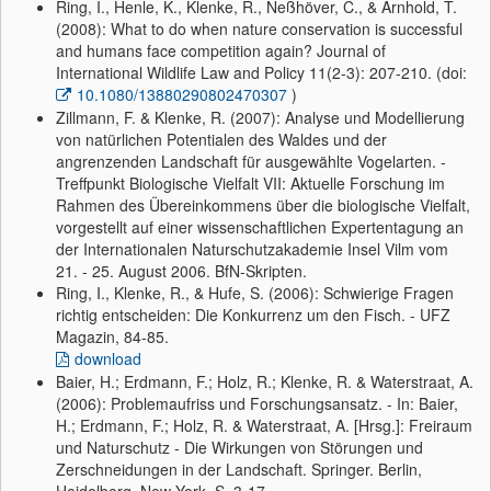
Ring, I., Henle, K., Klenke, R., Neßhöver, C., & Arnhold, T.
(2008): What to do when nature conservation is successful
and humans face competition again? Journal of
International Wildlife Law and Policy 11(2-3): 207-210. (doi:
10.1080/13880290802470307
)
Zillmann, F. & Klenke, R. (2007): Analyse und Modellierung
von natürlichen Potentialen des Waldes und der
angrenzenden Landschaft für ausgewählte Vogelarten. -
Treffpunkt Biologische Vielfalt VII: Aktuelle Forschung im
Rahmen des Übereinkommens über die biologische Vielfalt,
vorgestellt auf einer wissenschaftlichen Expertentagung an
der Internationalen Naturschutzakademie Insel Vilm vom
21. - 25. August 2006. BfN-Skripten.
Ring, I., Klenke, R., & Hufe, S. (2006): Schwierige Fragen
richtig entscheiden: Die Konkurrenz um den Fisch. - UFZ
Magazin, 84-85.
download
Baier, H.; Erdmann, F.; Holz, R.; Klenke, R. & Waterstraat, A.
(2006): Problemaufriss und Forschungsansatz. - In: Baier,
H.; Erdmann, F.; Holz, R. & Waterstraat, A. [Hrsg.]: Freiraum
und Naturschutz - Die Wirkungen von Störungen und
Zerschneidungen in der Landschaft. Springer. Berlin,