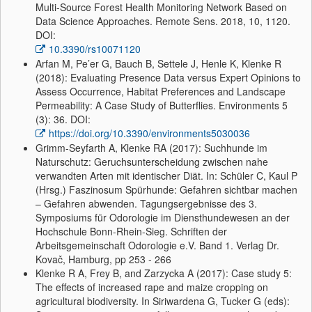
Multi-Source Forest Health Monitoring Network Based on
Data Science Approaches. Remote Sens. 2018, 10, 1120.
DOI:
10.3390/rs10071120
Arfan M, Pe’er G, Bauch B, Settele J, Henle K, Klenke R
(2018): Evaluating Presence Data versus Expert Opinions to
Assess Occurrence, Habitat Preferences and Landscape
Permeability: A Case Study of Butterflies. Environments 5
(3): 36. DOI:
https://doi.org/10.3390/environments5030036
Grimm-Seyfarth A, Klenke RA (2017): Suchhunde im
Naturschutz: Geruchsunterscheidung zwischen nahe
verwandten Arten mit identischer Diät. In: Schüler C, Kaul P
(Hrsg.) Faszinosum Spürhunde: Gefahren sichtbar machen
– Gefahren abwenden. Tagungsergebnisse des 3.
Symposiums für Odorologie im Diensthundewesen an der
Hochschule Bonn-Rhein-Sieg. Schriften der
Arbeitsgemeinschaft Odorologie e.V. Band 1. Verlag Dr.
Kovač, Hamburg, pp 253 - 266
Klenke R A, Frey B, and Zarzycka A (2017): Case study 5:
The effects of increased rape and maize cropping on
agricultural biodiversity. In Siriwardena G, Tucker G (eds):