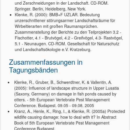
und Zerschneidungen in der Landschaft. CD-ROM.
Springer. Berlin, Heidelberg, New York.
Klenke, R. (2000): BMB+F UZLAR. Bedeutung
unzerschnittener störungsarmer Landschaftsräume für
Wirbeltierarten mit großen Raumansprüchen.
Zusammenstellung der Berichte zu den Teilprojekten 3.2 -
Fischotter, 4.1 - Brutvögel, 4.2 - Greifvögel, 4.3- Rastvögel,
5.1 - Neunaugen. CD-ROM. Gesellschaft für Naturschutz
und Landschaftsökologie e.V. Kratzeburg.
Zusammenfassungen in
Tagungsbänden
Klenke, R., Gruber, B., Schwerdtner, K. & Vallentin, A.
(2005): Influence of landscape structure in Upper Lusatia
(Saxony, Germany) on damage in fish ponds caused by
otters. - 5th European Vertebrate Pest Management
Conference. Budapest. 09.05 - 09.08. 2005
Kranz, A., Henle, K., Ring, I., & Klenke, R. (2005a) Protected
wildlife causing damage: how to deal with it? In Abstract
Book of 5th European Vertebrate Pest Management
Conference Budapest.