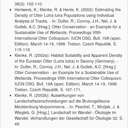
38(2): 102-110.
Hertweck, K.; Klenke, R. & Henle, K. (2002): Estimating the
Density of Otter Lutra lutra Populations using Individual
Analysis of Tracks. - In: Dulfer, R.; Conroy, J.H.; Nel, J. &
Gutleb, A.C. [Hrsg.]: Otter Conservation - an Example for a
Sustainable Use of Wetlands. Proceedings VIIth
International Otter Colloquium. IUCN OSG. Bull. 19A (spec.
Edition). March 14-19, 1998. Trebon. Czech Republik. S.
115-119.
Klenke, R. (2002a): Habitat Suitability and Apparent Density
of the Eurasian Otter (Lutra lutra) in Saxony (Germany). -
In: Dulfer, R.; Conroy, J.H.; Nel, J. & Gutleb, A.C. [Hrsg.]:
Otter Conservation - an Example for a Sustainable Use of
Wetlands. Proceedings VIIth International Otter Colloquium.
IUCN OSG. Bull. 19A (spec. Edition). March 14-19, 1998.
Trebon. Czech Republik. S. 167-171.
Klenke, R. (2002b): Auswirkungen von
Landschaftszerschneidungen auf die Brutvogelfauna
Mecklenburg-Vorpommerns. - In: Peschel, T.; Mrzljak, J. &
Wiegleb, G. [Hrsg.]: Landschaft im Wandel - Ökologie im
Wandel. Verhandlungen der Gesellschaft für Ökologie 32: S.
49.