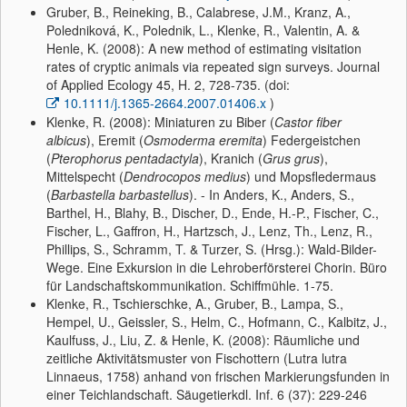
Gruber, B., Reineking, B., Calabrese, J.M., Kranz, A.,
Poledniková, K., Polednik, L., Klenke, R., Valentin, A. &
Henle, K. (2008): A new method of estimating visitation
rates of cryptic animals via repeated sign surveys. Journal
of Applied Ecology 45, H. 2, 728-735. (doi:
10.1111/j.1365-2664.2007.01406.x
)
Klenke, R. (2008): Miniaturen zu Biber (
Castor fiber
albicus
), Eremit (
Osmoderma eremita
) Federgeistchen
(
Pterophorus pentadactyla
), Kranich (
Grus grus
),
Mittelspecht (
Dendrocopos medius
) und Mopsfledermaus
(
Barbastella barbastellus
). - In Anders, K., Anders, S.,
Barthel, H., Blahy, B., Discher, D., Ende, H.-P., Fischer, C.,
Fischer, L., Gaffron, H., Hartzsch, J., Lenz, Th., Lenz, R.,
Phillips, S., Schramm, T. & Turzer, S. (Hrsg.): Wald-Bilder-
Wege. Eine Exkursion in die Lehroberförsterei Chorin. Büro
für Landschaftskommunikation. Schiffmühle. 1-75.
Klenke, R., Tschierschke, A., Gruber, B., Lampa, S.,
Hempel, U., Geissler, S., Helm, C., Hofmann, C., Kalbitz, J.,
Kaulfuss, J., Liu, Z. & Henle, K. (2008): Räumliche und
zeitliche Aktivitätsmuster von Fischottern (Lutra lutra
Linnaeus, 1758) anhand von frischen Markierungsfunden in
einer Teichlandschaft. Säugetierkdl. Inf. 6 (37): 229-246