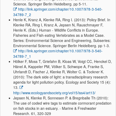
Science. Springer Berlin Heidelberg. pp 5-11.
http://link.springer.com/chapter/10.1007/978-3-540-
34789-7_2
Henle K, Kranz A, Klenke RA, Ring I. (2013): Policy Brief. In
Klenke RA, Ring I, Kranz A, Jepsen N, Rauschmayer F,
Henle K. (Eds.) Human - Wildlife Conflicts in Europe.
Fisheries and Fish-eating Vertebrates as a Model Case.
Series: Environmental Science and Engineering, Subseries:
Environmental Science. Springer Berlin Heidelberg. pp 1-3.
http://link.springer.com/chapter/10.1007/978-3-540-
34789-7_1
Hölker F, Moss T, Griefahn B, Kloas W, Voigt CC, Henckel D,
Hänel A, Kappeler PM, Völker S, Schwope A, Franke S,
Uhrlandt D, Fischer J, Klenke R, Wolter C. & Tockner K.
(2010): The dark side of light: a transdisciplinary research
agenda for light pollution policy. Ecology and Society 15 (4):
13.
http://www.ecologyandsociety.org/vol15/iss4/art13/
Jepsen N, Klenke R, Sonnesen P. & Bregnballe Th (2010):
The use of coded wire tags to estimate cormorant predation
on fish stocks in an estuary. - Marine & Freshwater
Research. 61, 320-329