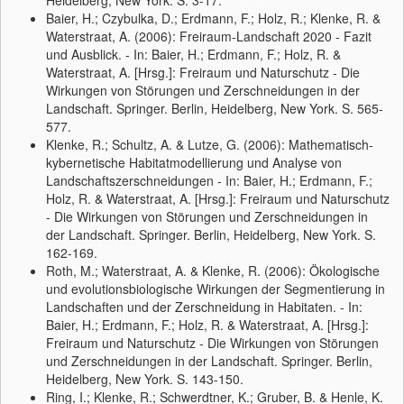
Heidelberg, New York. S. 3-17.
Baier, H.; Czybulka, D.; Erdmann, F.; Holz, R.; Klenke, R. &
Waterstraat, A. (2006): Freiraum-Landschaft 2020 - Fazit
und Ausblick. - In: Baier, H.; Erdmann, F.; Holz, R. &
Waterstraat, A. [Hrsg.]: Freiraum und Naturschutz - Die
Wirkungen von Störungen und Zerschneidungen in der
Landschaft. Springer. Berlin, Heidelberg, New York. S. 565-
577.
Klenke, R.; Schultz, A. & Lutze, G. (2006): Mathematisch-
kybernetische Habitatmodellierung und Analyse von
Landschaftszerschneidungen - In: Baier, H.; Erdmann, F.;
Holz, R. & Waterstraat, A. [Hrsg.]: Freiraum und Naturschutz
- Die Wirkungen von Störungen und Zerschneidungen in
der Landschaft. Springer. Berlin, Heidelberg, New York. S.
162-169.
Roth, M.; Waterstraat, A. & Klenke, R. (2006): Ökologische
und evolutionsbiologische Wirkungen der Segmentierung in
Landschaften und der Zerschneidung in Habitaten. - In:
Baier, H.; Erdmann, F.; Holz, R. & Waterstraat, A. [Hrsg.]:
Freiraum und Naturschutz - Die Wirkungen von Störungen
und Zerschneidungen in der Landschaft. Springer. Berlin,
Heidelberg, New York. S. 143-150.
Ring, I.; Klenke, R.; Schwerdtner, K.; Gruber, B. & Henle, K.