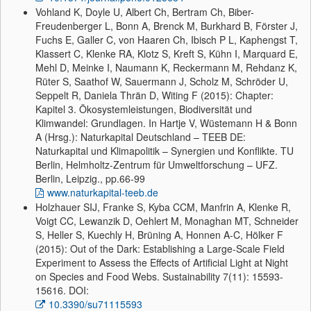
Vohland K, Doyle U, Albert Ch, Bertram Ch, Biber-
Freudenberger L, Bonn A, Brenck M, Burkhard B, Förster J,
Fuchs E, Galler C, von Haaren Ch, Ibisch P L, Kaphengst T,
Klassert C, Klenke RA, Klotz S, Kreft S, Kühn I, Marquard E,
Mehl D, Meinke I, Naumann K, Reckermann M, Rehdanz K,
Rüter S, Saathof W, Sauermann J, Scholz M, Schröder U,
Seppelt R, Daniela Thrän D, Witing F (2015): Chapter:
Kapitel 3. Ökosystemleistungen, Biodiversität und
Klimwandel: Grundlagen. In Hartje V, Wüstemann H & Bonn
A (Hrsg.): Naturkapital Deutschland – TEEB DE:
Naturkapital und Klimapolitik – Synergien und Konflikte. TU
Berlin, Helmholtz-Zentrum für Umweltforschung – UFZ.
Berlin, Leipzig., pp.66-99
www.naturkapital-teeb.de
Holzhauer SIJ, Franke S, Kyba CCM, Manfrin A, Klenke R,
Voigt CC, Lewanzik D, Oehlert M, Monaghan MT, Schneider
S, Heller S, Kuechly H, Brüning A, Honnen A-C, Hölker F
(2015): Out of the Dark: Establishing a Large-Scale Field
Experiment to Assess the Effects of Artificial Light at Night
on Species and Food Webs. Sustainability 7(11): 15593-
15616. DOI:
10.3390/su71115593