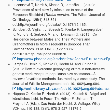
Lucenicová T, Nordt A, Klenke R, Jamriška J. (2013):
Prevalence of bird blow fly infestation in nests of the
European Blackbird (
Turdus merula
). The Wilson Journal of
Ornithology. 125(4):848-851.
doi:http://wjoonline.org/doi/abs/10.1676/12-165.
Schubert G, Vigilant L, Boesch C, Klenke R, Langergraber
K, Mundry R, Surbeck M. and Hohmann G. (2013): Co–
Residence between Males and Their Mothers and
Grandmothers Is More Frequent in Bonobos Than
Chimpanzees. PLoS ONE 8(12): e83870.
doi:10.1371/journal.pone.0083870.
http://www.plosone.org/article/info%3Adoi%2F10.1371%2F
Lampa S, Henle K, Klenke R, Hoehn M. and Gruber B.
(2013): How to overcome genotyping errors in non-invasive
genetic mark-recapture population size estimation—A
review of available methods illustrated by a case study. The
Journal of Wildlife Management. doi: 10.1002/jwmg.604.
http://onlinelibrary.wiley.com/doi/10.1002/jwmg.604/abstract
Hüppop O, Klenke R, Nordt A. (2013): Kapitel: 5 - Vögel und
künstliches Licht. In Posch Th, Hölker F, Uhlmann Th,
Freyhoff A (Eds.): Das Ende der Nacht, 2. Auflage, Wiley-
VCH, pp.110-138. ISBN: 978-3-527-41179-5