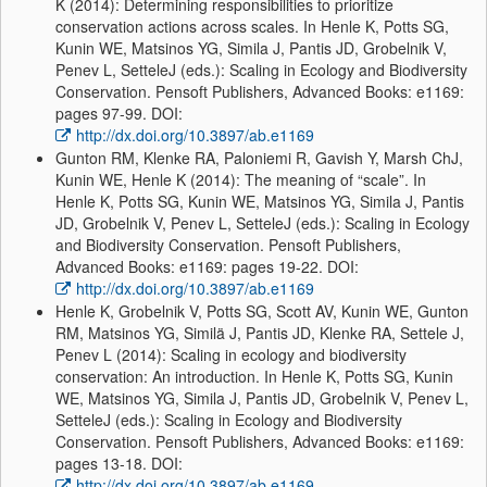
K (2014): Determining responsibilities to prioritize
conservation actions across scales. In Henle K, Potts SG,
Kunin WE, Matsinos YG, Simila J, Pantis JD, Grobelnik V,
Penev L, SetteleJ (eds.): Scaling in Ecology and Biodiversity
Conservation. Pensoft Publishers, Advanced Books: e1169:
pages 97-99. DOI:
http://dx.doi.org/10.3897/ab.e1169
Gunton RM, Klenke RA, Paloniemi R, Gavish Y, Marsh ChJ,
Kunin WE, Henle K (2014): The meaning of “scale”. In
Henle K, Potts SG, Kunin WE, Matsinos YG, Simila J, Pantis
JD, Grobelnik V, Penev L, SetteleJ (eds.): Scaling in Ecology
and Biodiversity Conservation. Pensoft Publishers,
Advanced Books: e1169: pages 19-22. DOI:
http://dx.doi.org/10.3897/ab.e1169
Henle K, Grobelnik V, Potts SG, Scott AV, Kunin WE, Gunton
RM, Matsinos YG, Similä J, Pantis JD, Klenke RA, Settele J,
Penev L (2014): Scaling in ecology and biodiversity
conservation: An introduction. In Henle K, Potts SG, Kunin
WE, Matsinos YG, Simila J, Pantis JD, Grobelnik V, Penev L,
SetteleJ (eds.): Scaling in Ecology and Biodiversity
Conservation. Pensoft Publishers, Advanced Books: e1169:
pages 13-18. DOI:
http://dx.doi.org/10.3897/ab.e1169