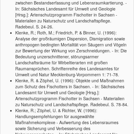
zwischen Bestandserfassung und Lebensraumkartierung. -
In: Sächsisches Landesamt für Umwelt und Geologie
[Hrsg.]: Artenschutzprogramm Fischotter in Sachsen -
Materialien zu Naturschutz und Landschaftspflege.
Radebeul. S. 24-26.
Klenke, R.; Roth, M.; Friedrich, P. & Binner, U. (1996):
Analyse der großräumigen Dispersion, Dismigration sowie
anthropogen bedingten Mortalität von Säugern und Vögeln
zur Bewertung der Wirkung von Zerschneidungen. - In: Die
Bedeutung unzerschnittener, störungsarmer
Landschaftsräume für Wirbeltierarten mit großen
Raumansprüchen. Schriftenreihe des Landesamtes für
Umwelt und Natur Mecklenburg-Vorpommern 1: 71-78.
Klenke, R. & Zöphel, U. (1996): Objekte und Maßnahmen
zum Schutz des Fischotters in Sachsen. - In: Sächsisches
Landesamt für Umwelt und Geologie [Hrsg.]:
Artenschutzprogramm Fischotter in Sachsen - Materialien
zu Naturschutz und Landschaftspflege. Radebeul. S. 78-84.
Klenke, R.; Zöphel, U. & Richter, W. (1996):
Handlungsempfehlungen für ausgewählte
Maßnahmekomplexe - Aufwertung des Lebensraumes
sowie Sicherung und Verbesserung des