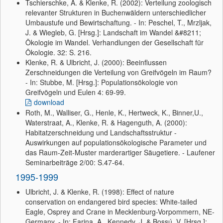
Tschierschke, A. & Klenke, R. (2002): Verteilung zoologisch
relevanter Strukturen in Buchenwäldern unterschiedlicher
Umbaustufe und Bewirtschaftung. - In: Peschel, T., Mrzljak,
J. & Wiegleb, G. [Hrsg.]: Landschaft im Wandel &#8211;
Ökologie im Wandel. Verhandlungen der Gesellschaft für
Ökologie. 32: S. 216.
Klenke, R. & Ulbricht, J. (2000): Beeinflussen
Zerschneidungen die Verteilung von Greifvögeln im Raum?
- In: Stubbe, M. [Hrsg.]: Populationsökologie von
Greifvögeln und Eulen 4: 69-99.
download
Roth, M., Walliser, G., Henle, K., Hertweck, K., Binner,U.,
Waterstraat, A., Klenke, R. & Hagenguth, A. (2000):
Habitatzerschneidung und Landschaftsstruktur -
Auswirkungen auf populationsökologische Parameter und
das Raum-Zeit-Muster marderartiger Säugetiere. - Laufener
Seminarbeiträge 2/00: S.47-64.
1995-1999
Ulbricht, J. & Klenke, R. (1998): Effect of nature
conservation on endangered bird species: White-tailed
Eagle, Osprey and Crane in Mecklenburg-Vorpommern, NE-
Germany. - In: Farina, A., Kennedy, J. & Bossú, V. [Hrsg.]: