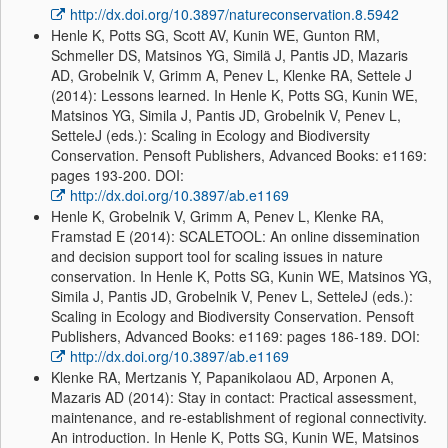
http://dx.doi.org/10.3897/natureconservation.8.5942
Henle K, Potts SG, Scott AV, Kunin WE, Gunton RM,
Schmeller DS, Matsinos YG, Similä J, Pantis JD, Mazaris
AD, Grobelnik V, Grimm A, Penev L, Klenke RA, Settele J
(2014): Lessons learned. In Henle K, Potts SG, Kunin WE,
Matsinos YG, Simila J, Pantis JD, Grobelnik V, Penev L,
SetteleJ (eds.): Scaling in Ecology and Biodiversity
Conservation. Pensoft Publishers, Advanced Books: e1169:
pages 193-200. DOI:
http://dx.doi.org/10.3897/ab.e1169
Henle K, Grobelnik V, Grimm A, Penev L, Klenke RA,
Framstad E (2014): SCALETOOL: An online dissemination
and decision support tool for scaling issues in nature
conservation. In Henle K, Potts SG, Kunin WE, Matsinos YG,
Simila J, Pantis JD, Grobelnik V, Penev L, SetteleJ (eds.):
Scaling in Ecology and Biodiversity Conservation. Pensoft
Publishers, Advanced Books: e1169: pages 186-189. DOI:
http://dx.doi.org/10.3897/ab.e1169
Klenke RA, Mertzanis Y, Papanikolaou AD, Arponen A,
Mazaris AD (2014): Stay in contact: Practical assessment,
maintenance, and re-establishment of regional connectivity.
An introduction. In Henle K, Potts SG, Kunin WE, Matsinos