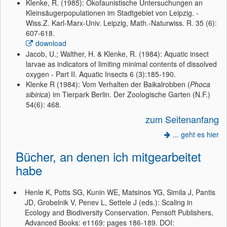
Klenke, R. (1985): Ökofaunistische Untersuchungen an
Kleinsäugerpopulationen im Stadtgebiet von Leipzig. -
Wiss.Z. Karl-Marx-Univ. Leipzig, Math.-Naturwiss. R. 35 (6):
607-618.
download
Jacob, U.; Walther, H. & Klenke, R. (1984): Aquatic insect
larvae as indicators of limiting minimal contents of dissolved
oxygen - Part II. Aquatic Insects 6 (3):185-190.
Klenke R (1984): Vom Verhalten der Baikalrobben (
Phoca
sibirica
) im Tierpark Berlin. Der Zoologische Garten (N.F.)
54(6): 468.
zum Seitenanfang
... geht es hier
Bücher, an denen ich mitgearbeitet
habe
Henle K, Potts SG, Kunin WE, Matsinos YG, Simila J, Pantis
JD, Grobelnik V, Penev L, Settele J (eds.): Scaling in
Ecology and Biodiversity Conservation. Pensoft Publishers,
Advanced Books: e1169: pages 186-189. DOI: