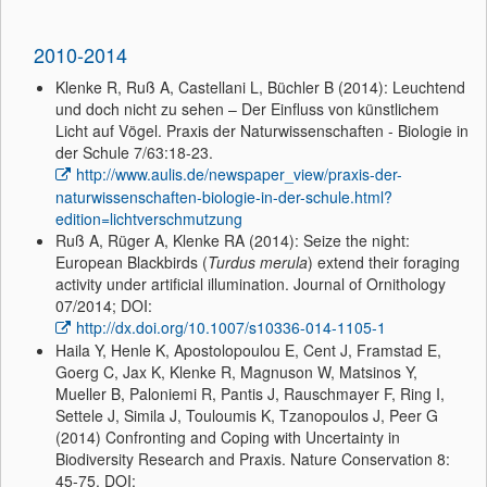
2010-2014
Klenke R, Ruß A, Castellani L, Büchler B (2014): Leuchtend
und doch nicht zu sehen – Der Einfluss von künstlichem
Licht auf Vögel. Praxis der Naturwissenschaften - Biologie in
der Schule 7/63:18-23.
http://www.aulis.de/newspaper_view/praxis-der-
naturwissenschaften-biologie-in-der-schule.html?
edition=lichtverschmutzung
Ruß A, Rüger A, Klenke RA (2014): Seize the night:
European Blackbirds (
Turdus merula
) extend their foraging
activity under artificial illumination. Journal of Ornithology
07/2014; DOI:
http://dx.doi.org/10.1007/s10336-014-1105-1
Haila Y, Henle K, Apostolopoulou E, Cent J, Framstad E,
Goerg C, Jax K, Klenke R, Magnuson W, Matsinos Y,
Mueller B, Paloniemi R, Pantis J, Rauschmayer F, Ring I,
Settele J, Simila J, Touloumis K, Tzanopoulos J, Peer G
(2014) Confronting and Coping with Uncertainty in
Biodiversity Research and Praxis. Nature Conservation 8:
45-75. DOI: