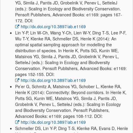
YG, Simila J, Pantis JD, Grobelnik V, Penev L, SetteleJ
(eds.): Scaling in Ecology and Biodiversity Conservation.
Pensoft Publishers, Advanced Books: e1169: pages 167-
172. DOI:
http://dx.doi.org/10.3897/ab.e1169
Lin Y-P, Lin W-Ch, Wang Y-Ch, Lien W-Y, Ding T-S, Lee P-F,
Wu T-Y, Klenke RA, Schmeller DS, Henle K (2014): An
optimal spatial sampling approach for modelling the
distribution of species. In Henle K, Potts SG, Kunin WE,
Matsinos YG, Simila J, Pantis JD, Grobelnik V, Penev L,
SetteleJ (eds.): Scaling in Ecology and Biodiversity
Conservation. Pensoft Publishers, Advanced Books: e1169:
pages 152-155. DOI:
http://dx.doi.org/10.3897/ab.e1169
Pe’er G, Schmitz A, Matsinos YG, Schober L, Klenke RA,
Henle K (2014): Connectivity: Beyond corridors. In Henle K,
Potts SG, Kunin WE, Matsinos YG, Simila J, Pantis JD,
Grobelnik V, Penev L, SetteleJ (eds.): Scaling in Ecology
and Biodiversity Conservation. Pensoft Publishers,
Advanced Books: e1169: pages 108-112. DOI:
http://dx.doi.org/10.3897/ab.e1169
Schmeller DS, Lin Y-P, Ding T-S, Klenke RA, Evans D, Henle