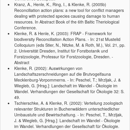
Kranz, A., Henle, K., Ring, I., & Klenke, R. (2005b)
Reconciliation action plans: a new tool for conflict managers
dealing with protected species causing damage to human
resources. In Abstract Book of the 6th Baltic Theriological
Conference.
Klenke, R. & Henle, K. (2003): FRAP - Framework for
biodiversity Reconciliation Action Plans. - In: 21st Mustelid
Colloquium (eds Stier, N., Nitzke, M. & Roth, M.), Vol. 21, pp.
2. Universität Dresden, Institut für Forstbotanik und
Forstzoologie, Professur für Forstzoologie, Dresden. -
Abstract
Klenke, R. (2002): Auswirkungen von
Landschaftszerschneidungen auf die Brutvogelfauna
Mecklenburg-Vorpommerns. - In: Peschel, T.; Mrzljak, J. &
Wiegleb, G. [Hrsg.]: Landschaft im Wandel - Ökologie im
Wandel. Verhandlungen der Gesellschaft für Ökologie 32: S.
49.
Tschierschke, A. & Klenke, R. (2002): Verteilung zoologisch
relevanter Strukturen in Buchenwäldern unterschiedlicher
Umbaustufe und Bewirtschaftung. - In: Peschel, T., Mrzljak,
J. & Wiegleb, G. [Hrsg.]: Landschaft im Wandel - Ökologie
im Wandel. Verhandlungen der Gesellschaft für Ökologie.