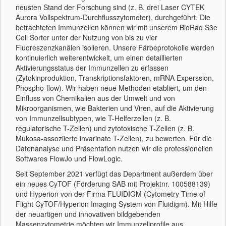
neusten Stand der Forschung sind (z. B. drei Laser CYTEK
Aurora Vollspektrum-Durchflusszytometer), durchgeführt. Die
betrachteten Immunzellen können wir mit unserem BioRad S3e
Cell Sorter unter der Nutzung von bis zu vier
Fluoreszenzkanälen isolieren. Unsere Färbeprotokolle werden
kontinuierlich weiterentwickelt, um einen detaillierten
Aktivierungsstatus der Immunzellen zu erfassen
(Zytokinproduktion, Transkriptionsfaktoren, mRNA Experssion,
Phospho-flow). Wir haben neue Methoden etabliert, um den
Einfluss von Chemikalien aus der Umwelt und von
Mikroorganismen, wie Bakterien und Viren, auf die Aktivierung
von Immunzellsubtypen, wie T-Helferzellen (z. B.
regulatorische T-Zellen) und zytotoxische T-Zellen (z. B.
Mukosa-assoziierte invarinate T-Zellen), zu bewerten. Für die
Datenanalyse und Präsentation nutzen wir die professionellen
Softwares FlowJo und FlowLogic.
Seit September 2021 verfügt das Department außerdem über
ein neues CyTOF (Förderung SAB mit Projektnr. 100588139)
und Hyperion von der Firma FLUIDIGM (Cytometry Time of
Flight CyTOF/Hyperion Imaging System von Fluidigm). Mit Hilfe
der neuartigen und innovativen bildgebenden
Massenzytometrie möchten wir Immunzellprofile aus