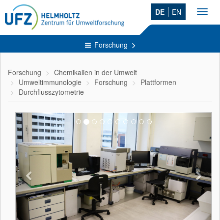
DE
EN
Toggl
navig
Forschung
Forschung
Chemikalien in der Umwelt
Umweltimmunologie
Forschung
Plattformen
Durchflusszytometrie