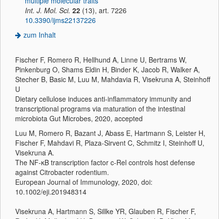
multiple molecular traits
Int. J. Mol. Sci.
22
(13), art. 7226
10.3390/ijms22137226
zum Inhalt
Fischer F, Romero R, Hellhund A, Linne U, Bertrams W,
Pinkenburg O, Shams Eldin H, Binder K, Jacob R, Walker A,
Stecher B, Basic M, Luu M, Mahdavia R, Visekruna A, Steinhoff
U
Dietary cellulose induces anti-inflammatory immunity and
transcriptional programs via maturation of the intestinal
microbiota Gut Microbes, 2020, accepted
Luu M, Romero R, Bazant J, Abass E, Hartmann S, Leister H,
Fischer F, Mahdavi R, Plaza-Sirvent C, Schmitz I, Steinhoff U,
Visekruna A.
The NF-κB transcription factor c-Rel controls host defense
against Citrobacter rodentium.
European Journal of Immunology, 2020, doi:
10.1002/eji.201948314
Visekruna A, Hartmann S, Sillke YR, Glauben R, Fischer F,