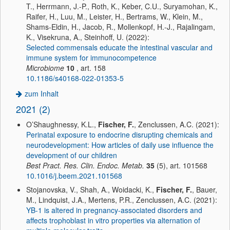
T., Herrmann, J.-P., Roth, K., Keber, C.U., Suryamohan, K.,
Raifer, H., Luu, M., Leister, H., Bertrams, W., Klein, M.,
Shams-Eldin, H., Jacob, R., Mollenkopf, H.-J., Rajalingam,
K., Visekruna, A., Steinhoff, U. (2022):
Selected commensals educate the intestinal vascular and
immune system for immunocompetence
Microbiome
10
, art. 158
10.1186/s40168-022-01353-5
zum Inhalt
2021 (2)
O’Shaughnessy, K.L.,
Fischer, F.
, Zenclussen, A.C. (2021):
Perinatal exposure to endocrine disrupting chemicals and
neurodevelopment: How articles of daily use influence the
development of our children
Best Pract. Res. Clin. Endoc. Metab.
35
(5), art. 101568
10.1016/j.beem.2021.101568
Stojanovska, V., Shah, A., Woidacki, K.,
Fischer, F.
, Bauer,
M., Lindquist, J.A., Mertens, P.R., Zenclussen, A.C. (2021):
YB-1 is altered in pregnancy-associated disorders and
affects trophoblast in vitro properties via alternation of