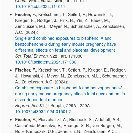
Chem.-Biol. Interact.
395
, art. 111011
10.1016/j.cbi.2024.111011
Fischer, F.
, Kretschmer, T., Seifert, P., Howanski, J.,
Krieger, E., Rödiger, J., Fink, B., Yin, Z., Bauer, M.,
Zenclussen, M.L., Meyer, N., Schumacher, A., Zenclussen,
A.C. (2024):
Single and combined exposures to bisphenol A and
benzophenone-3 during early mouse pregnancy have
differential effects on fetal and placental development
Sci. Total Environ.
922
, art. 171386
10.1016/j.scitotenv.2024.171386
Fischer, F.
, Kretschmer, T., Seifert, P., Krieger, E., Rödiger,
J., Howanski, J., Meyer, N., Zenclussen, M.L., Schumacher,
A., Zenclussen, A.C. (2024):
Combined exposure to bisphenol A and benzophenone-3
during early mouse pregnancy affects fetal development in
a sex-dependent manner
Reprod. Sci.
31
(1 Suppl.), 229A - 229A
10.1007/s43032-024-01501-2
Fischer, F.
, Pierzchalski, A., Riesbeck, S., Aldehoff, A.S.,
Castañeda-Monsalve, V., Haange, S.-B., von Bergen, M.,
Rolle-Kampczyk, U.E., Jehmlich, N., Zenclussen, A.C.,