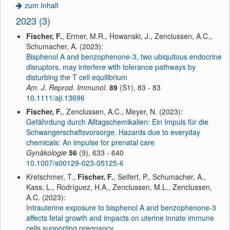
zum Inhalt
2023 (3)
Fischer, F.
, Ermer, M.R., Howanski, J., Zenclussen, A.C.,
Schumacher, A. (2023):
Bisphenol A and benzophenone-3, two ubiquitous endocrine
disruptors, may interfere with tolerance pathways by
disturbing the T cell equilibrium
Am. J. Reprod. Immunol.
89
(S1), 83 - 83
10.1111/aji.13696
Fischer, F.
, Zenclussen, A.C., Meyer, N. (2023):
Gefährdung durch Alltagschemikalien: Ein Impuls für die
Schwangerschaftsvorsorge. Hazards due to everyday
chemicals: An impulse for prenatal care
Gynäkologie
56
(9), 633 - 640
10.1007/s00129-023-05125-6
Kretschmer, T.,
Fischer, F.
, Seifert, P., Schumacher, A.,
Kass, L., Rodríguez, H.A., Zenclussen, M.L., Zenclussen,
A.C. (2023):
Intrauterine exposure to bisphenol A and benzophenone-3
affects fetal growth and impacts on uterine innate immune
cells supporting pregnancy