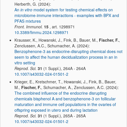
Herberth, G. (2024):
An
in vitro
model system for testing chemical effects on
microbiome-immune interactions - examples with BPX and
PFAS mixtures
Front. Immunol.
15
, art. 1298971
10.3389/fimmu.2024.1298971
Krausser, K., Howanski, J., Fink, B., Bauer, M.,
Fischer, F.
,
Zenclussen, A.C., Schumacher, A. (2024):
Benzophenone-3 as endocrine-disrupting chemical does not
seem to affect the human decidualization process in an in
vitro setting
Reprod. Sci.
31
(1 Suppl.), 264A - 264A
10.1007/s43032-024-01501-2
Krieger, E., Kretschmer, T., Howanski, J., Fink, B., Bauer,
M.,
Fischer, F.
, Schumacher, A., Zenclussen, A.C. (2024):
The combined influence of the endocrine disrupting
chemicals bisphenol A and benzophenone-3 on follicular
maturation and immune cell populations in the ovaries of
offspring exposed in utero and during lactation
Reprod. Sci.
31
(1 Suppl.), 265A - 265A
10.1007/s43032-024-01501-2