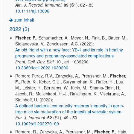
Am. J. Reprod. Immunol.
89
(S1), 82 - 83
10.1111/aji.13696
zum Inhalt
2022 (3)
Fischer, F.
, Schumacher, A., Meyer, N., Fink, B., Bauer, M.,
Stojanovska, V., Zenclussen, A.C. (2022):
An old friend with a new face: YB-1 and its role in healthy
pregnancy and pregnancy-associated complications
Front. Cell. Dev. Biol.
10
, art. 1039206
10.3389/fcell.2022.1039206
Romero Perez, R.V., Zarzycka, A., Preussner, M.,
Fischer,
F.
, Roth, K., Keber, C.U., Suryamohan, K., Raifer, H., Luu,
M., Leister, H., Bertrams, W., Klein, M., Shams-Eldin, H.,
Jacob, R., Mollenkopf, H.-J., Rajalingam, K., Visekruna, A.,
Steinhoff, U. (2022):
A defined bacterial community restores immunity in germ-
free mice via maturation of the intestinal vascular system
Eur. J. Immunol.
52
(S1), 49 - 50
10.1002/eji.202270100
Romero, R., Zarzycka, A., Preussner, M.,
Fischer, F.
, Hain,