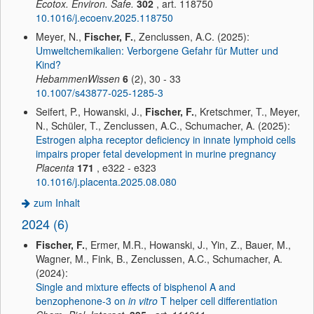
Ecotox. Environ. Safe.
302
, art. 118750
10.1016/j.ecoenv.2025.118750
Meyer, N.,
Fischer, F.
, Zenclussen, A.C. (2025):
Umweltchemikalien: Verborgene Gefahr für Mutter und
Kind?
HebammenWissen
6
(2), 30 - 33
10.1007/s43877-025-1285-3
Seifert, P., Howanski, J.,
Fischer, F.
, Kretschmer, T., Meyer,
N., Schüler, T., Zenclussen, A.C., Schumacher, A. (2025):
Estrogen alpha receptor deficiency in innate lymphoid cells
impairs proper fetal development in murine pregnancy
Placenta
171
, e322 - e323
10.1016/j.placenta.2025.08.080
zum Inhalt
2024 (6)
Fischer, F.
, Ermer, M.R., Howanski, J., Yin, Z., Bauer, M.,
Wagner, M., Fink, B., Zenclussen, A.C., Schumacher, A.
(2024):
Single and mixture effects of bisphenol A and
benzophenone-3 on
in
vitro
T helper cell differentiation