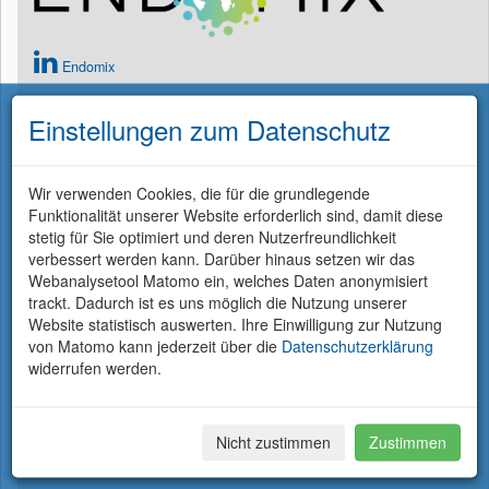
Endomix
Einstellungen zum Datenschutz
Wir sind Partner im Projekt Deutsches Zentrum für Kinder- und
Jugendgesundheit (DZKJ) und ko-koordinieren den
Forschungsbereich
Frühe Einflussfaktoren auf Gesundheit und
Wir verwenden Cookies, die für die grundlegende
Krankheit
.
Funktionalität unserer Website erforderlich sind, damit diese
stetig für Sie optimiert und deren Nutzerfreundlichkeit
verbessert werden kann. Darüber hinaus setzen wir das
Webanalysetool Matomo ein, welches Daten anonymisiert
trackt. Dadurch ist es uns möglich die Nutzung unserer
Website statistisch auswerten. Ihre Einwilligung zur Nutzung
von Matomo kann jederzeit über die
Datenschutzerklärung
widerrufen werden.
Deutsches Zentrum für Kinder- und Jugendgesundheit (DZKJ)
Nicht zustimmen
Zustimmen