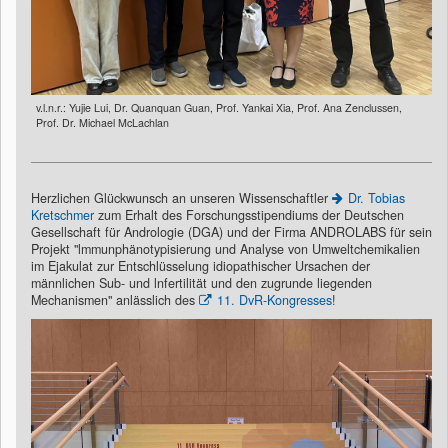
v.l.n.r.: Yujie Lui, Dr. Quanquan Guan, Prof. Yankai Xia, Prof. Ana Zenclussen,
Prof. Dr. Michael McLachlan
Herzlichen Glückwunsch an unseren Wissenschaftler
Dr. Tobias
Kretschmer
zum Erhalt des Forschungsstipendiums der Deutschen
Gesellschaft für Andrologie (DGA) und der Firma ANDROLABS für sein
Projekt "lmmunphänotypisierung und Analyse von Umweltchemikalien
im Ejakulat zur Entschlüsselung idiopathischer Ursachen der
männlichen Sub- und lnfertilität und den zugrunde liegenden
Mechanismen" anlässlich des
11. DvR-Kongresses
!