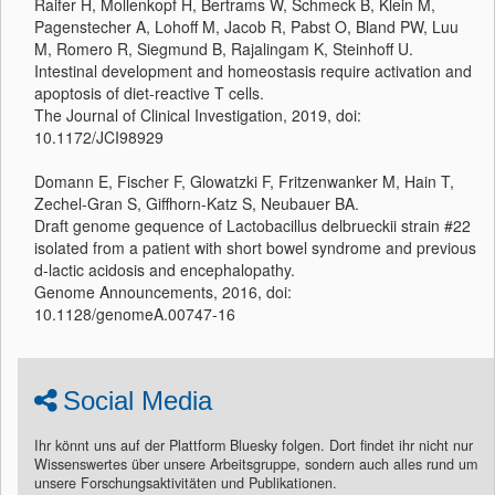
Raifer H, Mollenkopf H, Bertrams W, Schmeck B, Klein M,
Pagenstecher A, Lohoff M, Jacob R, Pabst O, Bland PW, Luu
M, Romero R, Siegmund B, Rajalingam K, Steinhoff U.
Intestinal development and homeostasis require activation and
apoptosis of diet-reactive T cells.
The Journal of Clinical Investigation, 2019, doi:
10.1172/JCI98929
Domann E, Fischer F, Glowatzki F, Fritzenwanker M, Hain T,
Zechel-Gran S, Giffhorn-Katz S, Neubauer BA.
Draft genome gequence of Lactobacillus delbrueckii strain #22
isolated from a patient with short bowel syndrome and previous
d-lactic acidosis and encephalopathy.
Genome Announcements, 2016, doi:
10.1128/genomeA.00747-16
Social Media
Ihr könnt uns auf der Plattform Bluesky folgen. Dort findet ihr nicht nur
Wissenswertes über unsere Arbeitsgruppe, sondern auch alles rund um
unsere Forschungsaktivitäten und Publikationen.