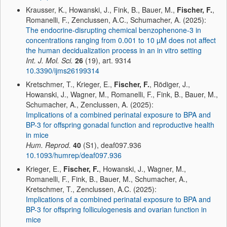
Krausser, K., Howanski, J., Fink, B., Bauer, M.,
Fischer, F.
,
Romanelli, F., Zenclussen, A.C., Schumacher, A. (2025):
The endocrine-disrupting chemical benzophenone-3 in
concentrations ranging from 0.001 to 10 µM does not affect
the human decidualization process in an in vitro setting
Int. J. Mol. Sci.
26
(19), art. 9314
10.3390/ijms26199314
Kretschmer, T., Krieger, E.,
Fischer, F.
, Rödiger, J.,
Howanski, J., Wagner, M., Romanelli, F., Fink, B., Bauer, M.,
Schumacher, A., Zenclussen, A. (2025):
Implications of a combined perinatal exposure to BPA and
BP-3 for offspring gonadal function and reproductive health
in mice
Hum. Reprod.
40
(S1), deaf097.936
10.1093/humrep/deaf097.936
Krieger, E.,
Fischer, F.
, Howanski, J., Wagner, M.,
Romanelli, F., Fink, B., Bauer, M., Schumacher, A.,
Kretschmer, T., Zenclussen, A.C. (2025):
Implications of a combined perinatal exposure to BPA and
BP-3 for offspring folliculogenesis and ovarian function in
mice