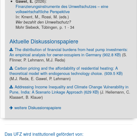
Gawel, E.
(2026):
Finanzierungsinstrumente des Umweltschutzes – eine
volkswirtschaftliche Perspektive
In: Kment, M., Rossi, M. (eds.)
Wer bezahlt den Umweltschutz?
Mohr Siebeck, Tübingen, p. 1 - 34
Aktuelle Diskussionspapiere
The distribution of financial burdens from heat pump investments:
An empirical analysis for owner-occupiers in Germany (902.8 KB)
(S.
Flinner, P. Lehmann, M.J. Reda)
Carbon pricing and the affordability of residential heating: A
theoretical model with endogenous technology choice. (939.5 KB)
(M.J. Reda, E. Gawel, P. Lehmann)
Addressing Income Inequality and Climate Change Vulnerability in
Pune, India: A Scenario Linkage Approach (629 KB)
(J. Heilemann, C.
Klassert, B. Klauer)
weitere Diskussionspapiere
Das UFZ wird institutionell gefördert von: