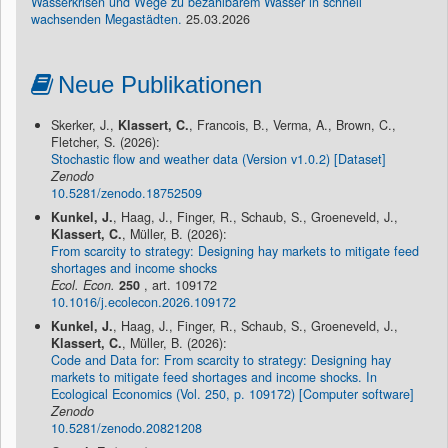
Wasserkrisen und Wege zu bezahlbarem Wasser in schnell
wachsenden Megastädten.
25.03.2026
Neue Publikationen
Skerker, J.,
Klassert, C.
, Francois, B., Verma, A., Brown, C.,
Fletcher, S. (2026):
Stochastic flow and weather data (Version v1.0.2) [Dataset]
Zenodo
10.5281/zenodo.18752509
Kunkel, J.
, Haag, J., Finger, R., Schaub, S., Groeneveld, J.,
Klassert, C.
, Müller, B. (2026):
From scarcity to strategy: Designing hay markets to mitigate feed
shortages and income shocks
Ecol. Econ.
250
, art. 109172
10.1016/j.ecolecon.2026.109172
Kunkel, J.
, Haag, J., Finger, R., Schaub, S., Groeneveld, J.,
Klassert, C.
, Müller, B. (2026):
Code and Data for: From scarcity to strategy: Designing hay
markets to mitigate feed shortages and income shocks. In
Ecological Economics (Vol. 250, p. 109172) [Computer software]
Zenodo
10.5281/zenodo.20821208