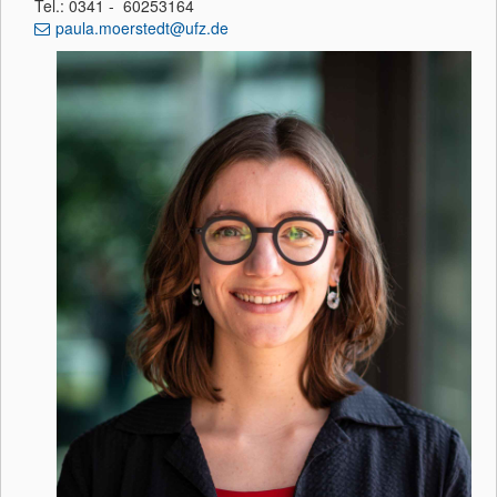
Tel.: 0341 - 60253164
paula.moerstedt@ufz.de