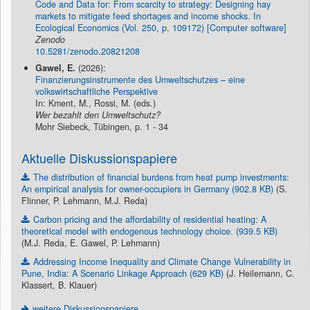
Code and Data for: From scarcity to strategy: Designing hay
markets to mitigate feed shortages and income shocks. In
Ecological Economics (Vol. 250, p. 109172) [Computer software]
Zenodo
10.5281/zenodo.20821208
Gawel, E.
(2026):
Finanzierungsinstrumente des Umweltschutzes – eine
volkswirtschaftliche Perspektive
In: Kment, M., Rossi, M. (eds.)
Wer bezahlt den Umweltschutz?
Mohr Siebeck, Tübingen, p. 1 - 34
Aktuelle Diskussionspapiere
The distribution of financial burdens from heat pump investments:
An empirical analysis for owner-occupiers in Germany (902.8 KB)
(S.
Flinner, P. Lehmann, M.J. Reda)
Carbon pricing and the affordability of residential heating: A
theoretical model with endogenous technology choice. (939.5 KB)
(M.J. Reda, E. Gawel, P. Lehmann)
Addressing Income Inequality and Climate Change Vulnerability in
Pune, India: A Scenario Linkage Approach (629 KB)
(J. Heilemann, C.
Klassert, B. Klauer)
weitere Diskussionspapiere