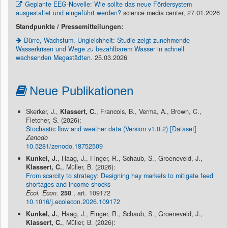
Geplante EEG-Novelle: Wie sollte das neue Fördersystem
ausgestaltet und eingeführt werden?
science media center, 27.01.2026
Standpunkte / Pressemitteilungen:
Dürre, Wachstum, Ungleichheit: Studie zeigt zunehmende
Wasserkrisen und Wege zu bezahlbarem Wasser in schnell
wachsenden Megastädten.
25.03.2026
Neue Publikationen
Skerker, J.,
Klassert, C.
, Francois, B., Verma, A., Brown, C.,
Fletcher, S. (2026):
Stochastic flow and weather data (Version v1.0.2) [Dataset]
Zenodo
10.5281/zenodo.18752509
Kunkel, J.
, Haag, J., Finger, R., Schaub, S., Groeneveld, J.,
Klassert, C.
, Müller, B. (2026):
From scarcity to strategy: Designing hay markets to mitigate feed
shortages and income shocks
Ecol. Econ.
250
, art. 109172
10.1016/j.ecolecon.2026.109172
Kunkel, J.
, Haag, J., Finger, R., Schaub, S., Groeneveld, J.,
Klassert, C.
, Müller, B. (2026):