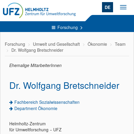
DE
Toggl
navig
Forschung
Forschung
Umwelt und Gesellschaft
Ökonomie
Team
Dr. Wolfgang Bretschneider
Ehemalige MitarbeiterInnen
Dr. Wolfgang Bretschneider
Fachbereich Sozialwissenschaften
Department Ökonomie
Helmholtz-Zentrum
für Umweltforschung − UFZ