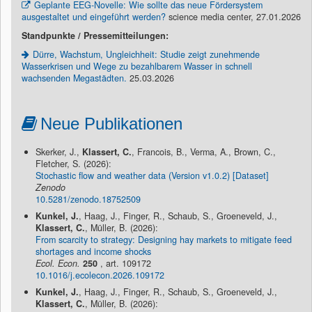
Geplante EEG-Novelle: Wie sollte das neue Fördersystem
ausgestaltet und eingeführt werden?
science media center, 27.01.2026
Standpunkte / Pressemitteilungen:
Dürre, Wachstum, Ungleichheit: Studie zeigt zunehmende
Wasserkrisen und Wege zu bezahlbarem Wasser in schnell
wachsenden Megastädten.
25.03.2026
Neue Publikationen
Skerker, J.,
Klassert, C.
, Francois, B., Verma, A., Brown, C.,
Fletcher, S. (2026):
Stochastic flow and weather data (Version v1.0.2) [Dataset]
Zenodo
10.5281/zenodo.18752509
Kunkel, J.
, Haag, J., Finger, R., Schaub, S., Groeneveld, J.,
Klassert, C.
, Müller, B. (2026):
From scarcity to strategy: Designing hay markets to mitigate feed
shortages and income shocks
Ecol. Econ.
250
, art. 109172
10.1016/j.ecolecon.2026.109172
Kunkel, J.
, Haag, J., Finger, R., Schaub, S., Groeneveld, J.,
Klassert, C.
, Müller, B. (2026):