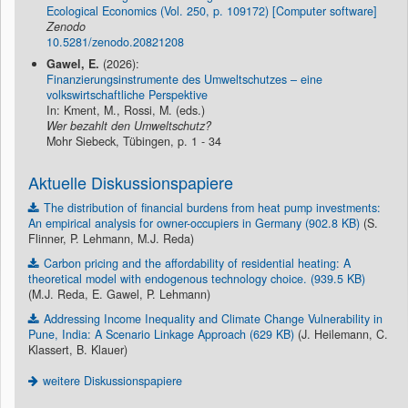
Ecological Economics (Vol. 250, p. 109172) [Computer software]
Zenodo
10.5281/zenodo.20821208
Gawel, E.
(2026):
Finanzierungsinstrumente des Umweltschutzes – eine
volkswirtschaftliche Perspektive
In: Kment, M., Rossi, M. (eds.)
Wer bezahlt den Umweltschutz?
Mohr Siebeck, Tübingen, p. 1 - 34
Aktuelle Diskussionspapiere
The distribution of financial burdens from heat pump investments:
An empirical analysis for owner-occupiers in Germany (902.8 KB)
(S.
Flinner, P. Lehmann, M.J. Reda)
Carbon pricing and the affordability of residential heating: A
theoretical model with endogenous technology choice. (939.5 KB)
(M.J. Reda, E. Gawel, P. Lehmann)
Addressing Income Inequality and Climate Change Vulnerability in
Pune, India: A Scenario Linkage Approach (629 KB)
(J. Heilemann, C.
Klassert, B. Klauer)
weitere Diskussionspapiere