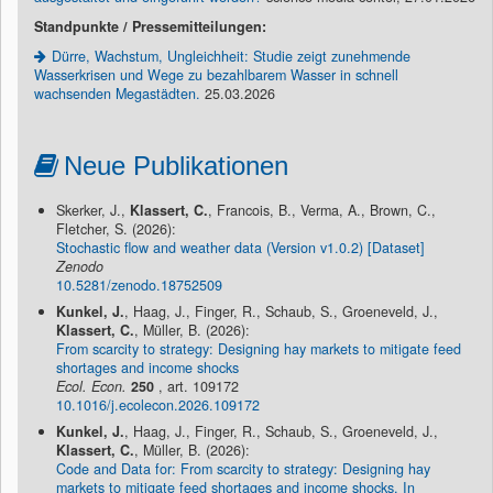
Standpunkte / Pressemitteilungen:
Dürre, Wachstum, Ungleichheit: Studie zeigt zunehmende
Wasserkrisen und Wege zu bezahlbarem Wasser in schnell
wachsenden Megastädten.
25.03.2026
Neue Publikationen
Skerker, J.,
Klassert, C.
, Francois, B., Verma, A., Brown, C.,
Fletcher, S. (2026):
Stochastic flow and weather data (Version v1.0.2) [Dataset]
Zenodo
10.5281/zenodo.18752509
Kunkel, J.
, Haag, J., Finger, R., Schaub, S., Groeneveld, J.,
Klassert, C.
, Müller, B. (2026):
From scarcity to strategy: Designing hay markets to mitigate feed
shortages and income shocks
Ecol. Econ.
250
, art. 109172
10.1016/j.ecolecon.2026.109172
Kunkel, J.
, Haag, J., Finger, R., Schaub, S., Groeneveld, J.,
Klassert, C.
, Müller, B. (2026):
Code and Data for: From scarcity to strategy: Designing hay
markets to mitigate feed shortages and income shocks. In