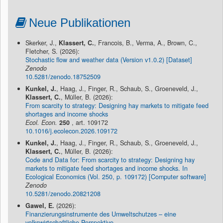
Neue Publikationen
Skerker, J.,
Klassert, C.
, Francois, B., Verma, A., Brown, C.,
Fletcher, S. (2026):
Stochastic flow and weather data (Version v1.0.2) [Dataset]
Zenodo
10.5281/zenodo.18752509
Kunkel, J.
, Haag, J., Finger, R., Schaub, S., Groeneveld, J.,
Klassert, C.
, Müller, B. (2026):
From scarcity to strategy: Designing hay markets to mitigate feed
shortages and income shocks
Ecol. Econ.
250
, art. 109172
10.1016/j.ecolecon.2026.109172
Kunkel, J.
, Haag, J., Finger, R., Schaub, S., Groeneveld, J.,
Klassert, C.
, Müller, B. (2026):
Code and Data for: From scarcity to strategy: Designing hay
markets to mitigate feed shortages and income shocks. In
Ecological Economics (Vol. 250, p. 109172) [Computer software]
Zenodo
10.5281/zenodo.20821208
Gawel, E.
(2026):
Finanzierungsinstrumente des Umweltschutzes – eine
volkswirtschaftliche Perspektive