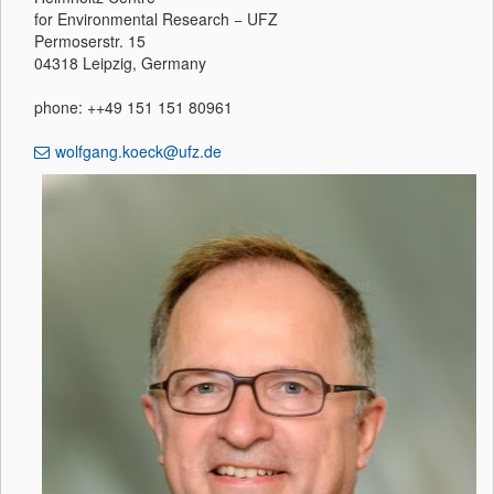
for Environmental Research − UFZ
Permoserstr. 15
04318 Leipzig, Germany
phone: ++49 151 151 80961
wolfgang.koeck@ufz.de