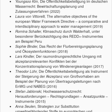
Youngsoo Kim,
Die Öffentlichkeitsbeteiligung im deutschen
Wasserrecht: Bewirtschaftungsplanung und
Zulassungsverfahren (2022)
Laura von Vittorelli,
The alternative objectives of the
european Water Framework Directive – a comparative and
interdisciplinary approach to water management (2019)
Romina Schaller,
Klimaschutz durch Walderhalt, unter
besonderer Berücksichtigung des REDD+-Instrumentes
am Beispiel Peru
Sophie Binder,
Das Recht der Flurbereinigungsplanung
und Ökosystemfunktionen (2018)
Lars Kindler,
Der raumordnungsrechtliche Umgang mit
akzeptanzrelevanten Konflikten bei der
Konzentrationsplanung von Windenergieanlagen (2017)
Theodor Lühr,
Die Öffentlichkeitsbeteiligung als Instrument
der Steigerung der Akzeptanz von Großvorhaben am
Beispiel der Planung von Übertragungsleitungen nach
EnWG und NABEG (2016)
Stefan Jablonski,
Hochwasserschutzrecht:
Herausforderungen – Rechtsgrundlagen – Ansatzpunkte –
Instrumente (2015)
Anna Seulen,
Strategien zur Substitution
umweltgefährdender Stoffe im europäischen und