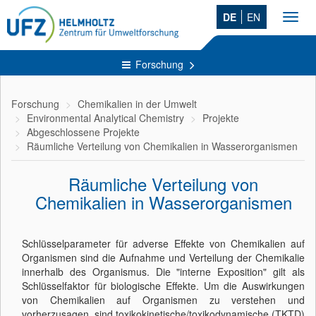
DE
EN
Toggl
navig
Forschung
Forschung
Chemikalien in der Umwelt
Environmental Analytical Chemistry
Projekte
Abgeschlossene Projekte
Räumliche Verteilung von Chemikalien in Wasserorganismen
Räumliche Verteilung von
Chemikalien in Wasserorganismen
Schlüsselparameter für adverse Effekte von Chemikalien auf
Organismen sind die Aufnahme und Verteilung der Chemikalie
innerhalb des Organismus. Die "interne Exposition" gilt als
Schlüsselfaktor für biologische Effekte. Um die Auswirkungen
von Chemikalien auf Organismen zu verstehen und
vorherzusagen, sind toxikokinetische/toxikodynamische (TKTD)