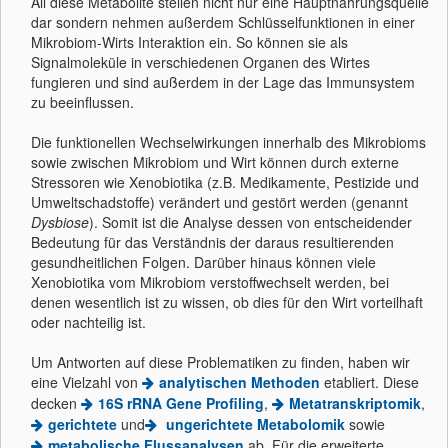
All diese Metabolite stellen nicht nur eine Hauptnahrungsquelle
dar sondern nehmen außerdem Schlüsselfunktionen in einer
Mikrobiom-Wirts Interaktion ein. So können sie als
Signalmoleküle in verschiedenen Organen des Wirtes
fungieren und sind außerdem in der Lage das Immunsystem
zu beeinflussen.
Die funktionellen Wechselwirkungen innerhalb des Mikrobioms
sowie zwischen Mikrobiom und Wirt können durch externe
Stressoren wie Xenobiotika (z.B. Medikamente, Pestizide und
Umweltschadstoffe) verändert und gestört werden (genannt
Dysbiose
). Somit ist die Analyse dessen von entscheidender
Bedeutung für das Verständnis der daraus resultierenden
gesundheitlichen Folgen. Darüber hinaus können viele
Xenobiotika vom Mikrobiom verstoffwechselt werden, bei
denen wesentlich ist zu wissen, ob dies für den Wirt vorteilhaft
oder nachteilig ist.
Um Antworten auf diese Problematiken zu finden, haben wir
eine Vielzahl von
analytischen Methoden
etabliert. Diese
decken
16S rRNA Gene Profiling
,
Metatranskriptomik
,
gerichtete
und
ungerichtete Metabolomik
sowie
metabolische Flussanalysen
ab. Für die erweiterte