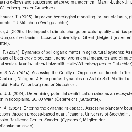
rating e-flows and supporting adaptive management. Martin-Luther-Univ
Wittenberg (erster Gutachter).
fhauser, T. (2025): Improved hydrological modelling for mountainous, g
ments. TU München (Zweitgutachter).
or, J. (2025): The impact of climate change on water quality and rice p
 Guayas river basin in Ecuador. University of Ghent (Belgien) (externer
hter).
, F. (2024): Dynamics of soil organic matter in agricultural systems: As
mpact of bioenergy production, agrienvironmental measures and climate
al scales. Martin-Luther-Universität Halle-Wittenberg (erster Gutachter)
r, S.A.A. (2024): Assessing the Quality of Organic Amendments in Ter
 Carbon-, Nitrogen- & Phosphorus-Dynamics on Arable Soil. Martin-Lut
sität Halle-Wittenberg (erster Gutachter).
 U.S. (2024): Determining potential denitrification rates as an ecosys
ion in floodplains. BOKU Wien (Österreich) (Gutachter).
n, A. (2024): Entering the dynamic risk space. Assessing planetary bo
ctions through process-based quantifications. University of Stockholm,
holm Resilience Center, Sweden (
Opponent
, Mitglied der
tionskommission).