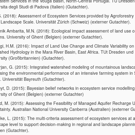
stem Services in the Vouga Basin, North-Central Portugal. TU Dresde
sita degli Studi di Padova (Italien) (Gutachter).
S. (2018): Assessment of Ecosystem Services provided by Agroforestr
e Landscape Scale. Universität Zürich (Schweiz) (externer Gutachter).
ik Ambarita, M.N. (2018): Ecological impact assessment of land use on
s. University of Ghent (Belgien) (externer Gutachter).
i, H.M. (2016): Impact of Land Use Change and Climate Variability on
shed Hydrology in the Mara River Basin, East Africa. TUt Dresden und
sity (Großbritannien) (Gutachter).
jan, G. (2015): Integrated watershed modeling of mountainous landsc
sing the environmental performance of an intensive farming system in
. Universität Bayreuth (Gutachter).
yt, D. (2015): Bayesian belief networks in ecosystem service modelling
sity of Ghent (Belgien) (externer Gutachter)
d, M. (2015): Assessing the Feasibility of Managed Aquifer Recharge 
ainty. Australian National University Canberra (Australien) (externer G
ke, L. (2015): The multi-criteria assessment of ecosystem services at 
cape level to support decision-making in regional and landscape plann
en (Gutachter).