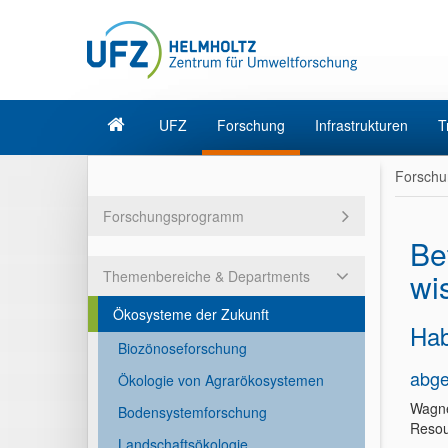
UFZ
Forschung
Infrastrukturen
T
Forschu
Forschungsprogramm
Be
wi
Themenbereiche & Departments
Ökosysteme der Zukunft
Hab
Biozönoseforschung
abge
Ökologie von Agrarökosystemen
Wagne
Bodensystemforschung
Resour
Landschaftsökologie