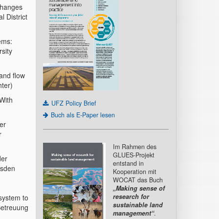
 changes
 District
ems:
rsity
 and flow
hter)
 With
UFZ Policy Brief
Buch als E-Paper lesen
er
r
Im Rahmen des
GLUES-Projekt
der
entstand in
esden
Kooperation mit
WOCAT das Buch
„Making sense of
research for
system to
sustainable land
Betreuung
management“
.