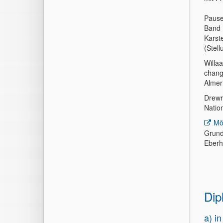
Pause,
Band 
Karst
(Stel
Willaa
chang
Almer
Drewr
Nation
Möl
Grund
Eberh
Dip
a) i