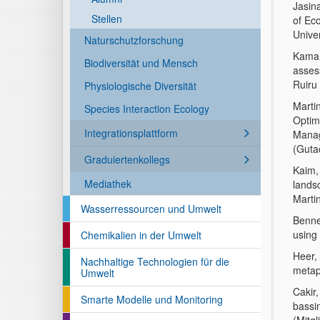
Jasina
Stellen
of Eco
Univer
Naturschutzforschung
Kamam
Biodiversität und Mensch
asses
Ruiru
Physiologische Diversität
Marti
Species Interaction Ecology
Optimi
Integrationsplattform
Manag
(Guta
Graduiertenkollegs
Kaim,
Mediathek
landsc
Martin
Wasserressourcen und Umwelt
Benne
using
Chemikalien in der Umwelt
Heer,
Nachhaltige Technologien für die
metap
Umwelt
Cakir,
Smarte Modelle und Monitoring
bassin