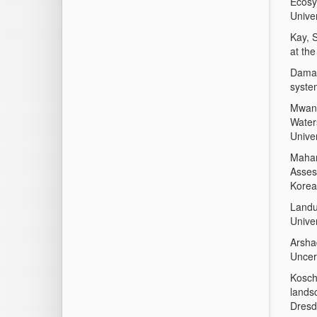
Ecosy
Univer
Kay, 
at th
Daman
system
Mwang
Water
Univer
Mahar
Asses
Korea
Landu
Univer
Arsha
Uncert
Kosch
lands
Dresd