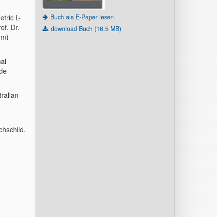
Buch als E-Paper lesen
etric L-
of. Dr.
download Buch (16.5 MB)
um)
nal
 de
ralian
chschild,