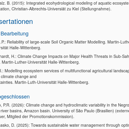
lz. B. (2015): Integrated ecohydrological modeling of aquatic ecosyst
tation, Christian-Albrechts-Universiät zu Kiel (Stellungnahme).
sertationen
n Bearbeitung
J.P.: Reliability of large-scale Soil Organic Matter Modelling. Martin-Luth
sität Halle-Wittenberg.
hardt, H.: Climate Change Impacts on Major Health Threats in Sub-Sa
. Martin-Luther-Universität Halle-Wittenberg.
I.: Modelling ecosystem services of multifunctional agricultural landsca
 climate change and
ainties. Martin-Luth-Universität Halle-Wittenberg.
bgeschlossen
, P.R. (2026): Climate change and hydroclimatic variability in the Negr
river basins, Amazon basin. University of São Paulo (Brasilien) (extern
uer, Mitglied der Promotionskommission).
asko, D. (2025): Towards sustainable water management through optim