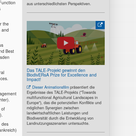
 Function
aus unterschiedlichsten Perspektiven.
s
r the
s and
us
and Best
esden
Das TALE-Projekt gewinnt den
ral
BiodivERsA Prize for Excellence and
nces.
Impact!
Dieser Animationsfilm
präsentiert die
Ergebnisse des TALE-Projekts ("Towards
anagement
multifunctional Agricultural Landscapes in
ter).
Europe"), das die potenziellen Konflikte und
möglichen Synergien zwischen
 of
landwirtschaftlichen Leistungen und
).
Biodiversität durch die Entwicklung von
Landnutzungsszenarien untersuchte.
n des
ankreich)