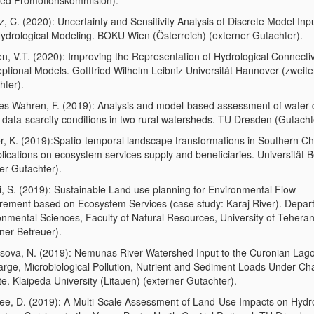
lied Promotionskommision).
, C. (2020): Uncertainty and Sensitivity Analysis of Discrete Model Inpu
ydrological Modeling. BOKU Wien (Österreich) (externer Gutachter).
n, V.T. (2020): Improving the Representation of Hydrological Connectivi
ptional Models. Gottfried Wilhelm Leibniz Universität Hannover (zweite
hter).
es Wahren, F. (2019): Analysis and model-based assessment of water q
 data-scarcity conditions in two rural watersheds. TU Dresden (Gutacht
r, K. (2019):Spatio-temporal landscape transformations in Southern Ch
plications on ecosystem services supply and beneficiaries. Universität 
er Gutachter).
i, S. (2019): Sustainable Land use planning for Environmental Flow
rement based on Ecosystem Services (case study: Karaj River). Depar
onmental Sciences, Faculty of Natural Resources, University of Teheran
ner Betreuer).
sova, N. (2019): Nemunas River Watershed Input to the Curonian Lag
arge, Microbiological Pollution, Nutrient and Sediment Loads Under Ch
e. Klaipeda University (Litauen) (externer Gutachter).
ee, D. (2019): A Multi-Scale Assessment of Land-Use Impacts on Hydr