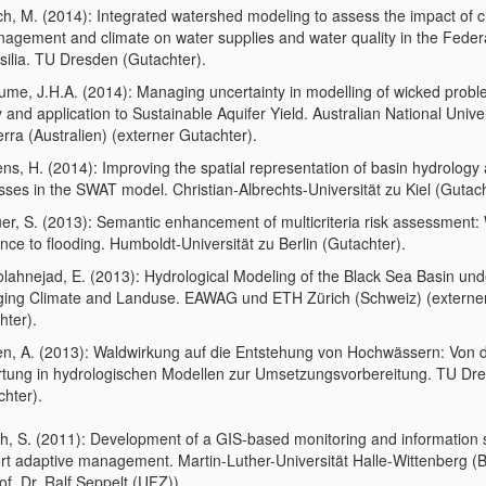
ch, M. (2014): Integrated watershed modeling to assess the impact of
nagement and climate on water supplies and water quality in the Federal
silia. TU Dresden (Gutachter).
aume, J.H.A. (2014): Managing uncertainty in modelling of wicked probl
 and application to Sustainable Aquifer Yield. Australian National Unive
rra (Australien) (externer Gutachter).
ns, H. (2014): Improving the spatial representation of basin hydrology
sses in the SWAT model. Christian-Albrechts-Universität zu Kiel (Gutac
er, S. (2013): Semantic enhancement of multicriteria risk assessment:
nce to flooding. Humboldt-Universität zu Berlin (Gutachter).
lahnejad, E. (2013): Hydrological Modeling of the Black Sea Basin und
ing Climate and Landuse. EAWAG und ETH Zürich (Schweiz) (externe
hter).
n, A. (2013): Waldwirkung auf die Entstehung von Hochwässern: Von 
tung in hydrologischen Modellen zur Umsetzungsvorbereitung. TU Dr
chter).
ch, S. (2011): Development of a GIS-based monitoring and information 
rt adaptive management. Martin-Luther-Universität Halle-Wittenberg (
of. Dr. Ralf Seppelt (UFZ)).