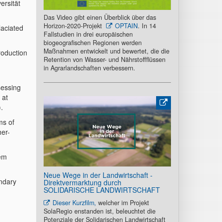
ersität
Das Video gibt einen Überblick über das
Horizon-2020-Projekt
OPTAIN
. In 14
laciated
Fallstudien in drei europäischen
biogeografischen Regionen werden
Maßnahmen entwickelt und bewertet, die die
roduction
Retention von Wasser- und Nährstoffflüssen
in Agrarlandschaften verbessern.
sessing
 at
.
ms of
her-
tem
Neue Wege in der Landwirtschaft -
undary
Direktvermarktung durch
SOLIDARISCHE LANDWIRTSCHAFT
Dieser Kurzfilm,
welcher im Projekt
SolaRegio enstanden ist, beleuchtet die
Potenziale der Solidarischen Landwirtschaft