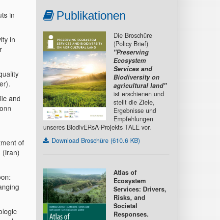
Publikationen
ts in
Die Broschüre
ty in
(Policy Brief)
r
"Preserving
Ecosystem
Services and
uality
Biodiversity on
er).
agricultural land"
ist erschienen und
ile and
stellt die Ziele,
Bonn
Ergebnisse und
Empfehlungen
unseres BiodivERsA-Projekts TALE vor.
Download Broschüre (610.6 KB)
tment of
 (Iran)
Atlas of
oon:
Ecosystem
anging
Services: Drivers,
Risks, and
Societal
ologic
Responses.