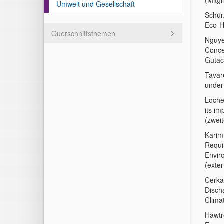
(Mitg
Umwelt und Gesellschaft
Schürz
Eco-H
Querschnittsthemen
Nguye
Conce
Gutac
Tavar
under
Loche
its im
(zweit
Karim
Requi
Envir
(exter
Cerka
Disch
Climat
Hawtr