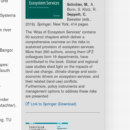
n und
Schröter, M.
, A.
Bonn, S. Klotz, R.
Seppelt, C.
y Systems
Baessler (eds.,
2019).
Springer
, New York, 414 pages.
 river
The “Atlas of Ecosystem Services“ contains
60 succinct chapters which deliver a
comprehensive overview on the risks to
sustained provision of ecosystem services.
 Bangor
More than 260 authors, among them UFZ
colleagues form 16 departments, have
contributed to the book. Global and regional
apes:
case studies shed light on the impacts of
 South
land use change, climate change and socio-
economic drivers on ecosystem services, and
their related (land use) conflicts.
.
Furthermore, policy instruments and
management options to address these risks
are presented
Under
Link to Springer (Download)
utachter).
a
ing. TU