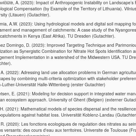
vičiūtė, A. (2023): Impact of Anthropogenic Instability on Landscape’s
logical Compensation (by Example of the Territory of Lithuania). Vilniu
sity (Litauen) (Gutachter).
ia, A.W. (2023): Using hydrological models and digital soil mapping fo
sment and management of catchments: A case study of the Nyangore
 catchments in Kenya (East Afrika). TU Dresden (Gutachter).
nez Domingo, D. (2023): Improved Targeting Technique and Parimonio
zation as Synergistic Combination for Nitrate Hot Spots Identification 
ement Implementation in a watershed of the Midwestern USA. TU Dr
chter).
 A. (2022): Adressing land use allocation problems in German agricultu
apes by combining multi-criteria optimization with stakeholder prefere
-Luther-Universität Halle-Wittenberg (erster Gutachter)
tsen, E. (2021): Modeling for decision support in integrated water m
 an ecosystem approach. University of Ghent (Belgien) (externer Gutach
 H. (2021): Mathematical models of species dispersal and the resilience
opulations against habitat loss. Universität Koblenz-Landau (Gutachter
 R. (2020): Les fonctions ecologiques de regulation des nitrates au sei
s versants: des cours d'eau aux territoires. Universite de Toulouse (Fr