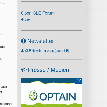
ems.
Open CLE Forum
Link
er-
Newsletter
hara
CLE-Newsletter 2025 (958.7 KB)
pes
Presse / Medien
o and
er
ization: