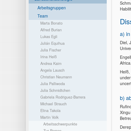
Schma
Arbeitsgruppen
Habili
Team
Dis
Marta Bonato
Alfred Burian
a) i
Lukas Egli
Diel, 
Julián Equihua
Univer
Julia Fischer
Irina Heiß
Engel
Africa
Andrea Kaim
Angela Lausch
Heiß, 
Christian Neumann
under
uncert
Julia Palliwoda
Julia Schmidtchen
b) a
Gabriela Rodriguez-Barrera
Michael Strauch
Rufino
Elina Takola
Xingu 
Martin Volk
Betre
Arbeitsschwerpunkte
Derep
Zur Person