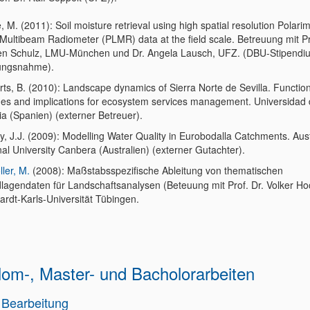
 M. (2011): Soil moisture retrieval using high spatial resolution Polarim
Multibeam Radiometer (PLMR) data at the field scale. Betreuung mit Pr
en Schulz, LMU-München und Dr. Angela Lausch, UFZ. (DBU-Stipendi
lungsnahme).
rts, B. (2010): Landscape dynamics of Sierra Norte de Sevilla. Functio
es and implications for ecosystem services management. Universidad
ia (Spanien) (externer Betreuer).
y, J.J. (2009): Modelling Water Quality in Eurobodalla Catchments. Aust
al University Canbera (Australien) (externer Gutachter).
ler, M.
(2008): Maßstabsspezifische Ableitung von thematischen
lagendaten für Landschaftsanalysen (Beteuung mit Prof. Dr. Volker Ho
ardt-Karls-Universität Tübingen.
lom-, Master- und Bacholorarbeiten
n Bearbeitung