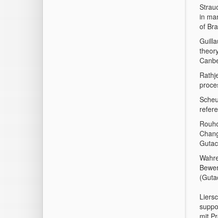
Strau
in ma
of Bra
Guill
theory
Canbe
Rathje
proce
Scheu
refere
Rouho
Chang
Gutac
Wahre
Bewer
(Guta
Liers
suppo
mit Pr