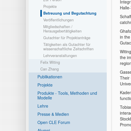
Integ
Projekte
Halle-
Betreuung und Begutachtung
Schaf
Veröffentlichungen
catch
Mitgliedschaften /
Ghafo
Herausgebertätigkeiten
in the
Gutachter für Projektanträge
Gutac
Tätigkeiten als Gutachter für
wissenschaftliche Zeitschriften
Witing
Lehrveranstaltungen
the i
Felix Witing
region
Can Zhang
Gasse
Publikationen
Their
Univer
Projekte
Kaden,
Produkte - Tools, Methoden und
Modelle
funct
Lehre
Tobia
intera
Presse & Medien
Stock
Open CLE Forum
Promo
Alumni