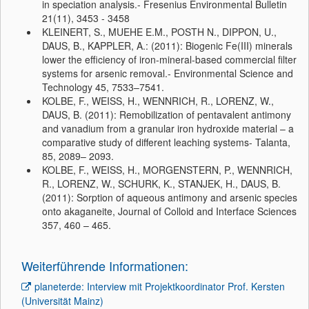
in speciation analysis.- Fresenius Environmental Bulletin
21(11), 3453 - 3458
KLEINERT, S., MUEHE E.M., POSTH N., DIPPON, U.,
DAUS, B., KAPPLER, A.: (2011): Biogenic Fe(III) minerals
lower the efficiency of iron-mineral-based commercial filter
systems for arsenic removal.- Environmental Science and
Technology 45, 7533–7541.
KOLBE, F., WEISS, H., WENNRICH, R., LORENZ, W.,
DAUS, B. (2011): Remobilization of pentavalent antimony
and vanadium from a granular iron hydroxide material – a
comparative study of different leaching systems- Talanta,
85, 2089– 2093.
KOLBE, F., WEISS, H., MORGENSTERN, P., WENNRICH,
R., LORENZ, W., SCHURK, K., STANJEK, H., DAUS, B.
(2011): Sorption of aqueous antimony and arsenic species
onto akaganeite, Journal of Colloid and Interface Sciences
357, 460 – 465.
Weiterführende Informationen:
planeterde: Interview mit Projektkoordinator Prof. Kersten
(Universität Mainz)