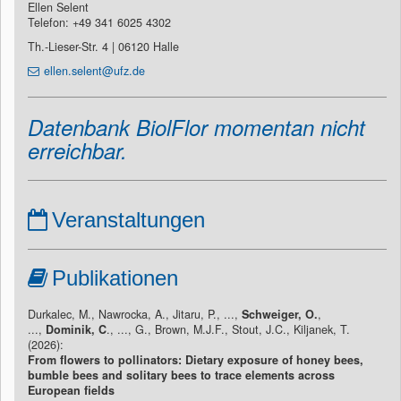
Ellen Selent
Telefon: +49 341 6025 4302
Th.-Lieser-Str. 4 | 06120 Halle
ellen.selent@ufz.de
Datenbank BiolFlor momentan nicht
erreichbar.
Veranstaltungen
Publikationen
Durkalec, M., Nawrocka, A., Jitaru, P., ...,
Schweiger, O.
,
...,
Dominik, C
., ..., G., Brown, M.J.F., Stout, J.C., Kiljanek, T.
(2026):
From flowers to pollinators: Dietary exposure of honey bees,
bumble bees and solitary bees to trace elements across
European fields