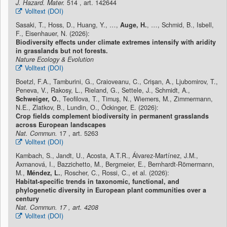
J. Hazard. Mater.
514 , art. 142644
Volltext (DOI)
Sasaki, T., Hoss, D., Huang, Y., …,
Auge, H.
, …, Schmid, B., Isbell,
F., Eisenhauer, N. (2026):
Biodiversity effects under climate extremes intensify with aridity
in grasslands but not forests.
Nature Ecology & Evolution
Volltext (DOI)
Boetzl, F.A., Tamburini, G., Craioveanu, C., Crișan, A., Ljubomirov, T.,
Peneva, V., Rakosy, L., Rieland, G., Settele, J., Schmidt, A.,
Schweiger, O.
, Teofilova, T., Timuş, N., Wiemers, M., Zimmermann,
N.E., Zlatkov, B., Lundin, O., Öckinger, E. (2026):
Crop fields complement biodiversity in permanent grasslands
across European landscapes
Nat. Commun.
17 , art. 5263
Volltext (DOI)
Kambach, S., Jandt, U., Acosta, A.T.R., Álvarez-Martínez, J.M.,
Axmanová, I., Bazzichetto, M., Bergmeier, E., Bernhardt-Römermann,
M.,
Méndez, L.
, Roscher, C., Rossi, C., et al. (2026):
Habitat-specific trends in taxonomic, functional, and
phylogenetic diversity in European plant communities over a
century
Nat. Commun. 17 , art. 4208
Volltext (DOI)