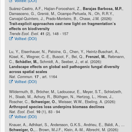
Volltext (DOI)
Suárez-Castro, A.F., Hajian-Forooshani, Z.,
Barajas Barbosa, M.P.
,
Damasceno, G., Grenié, M., Ocampo-Peñuela, N., Oh, R.R.Y.,
Carvajal-Quintero, J., Prado-Monteiro, B., Chase, J.M. (2026):
Trait-explicit approaches cast new light on fragmentation’s
effects on biodiversity
Trends Ecol. Evol.
41
(2), 148 - 157
Volltext (DOI)
Lu, Y., Eisenhauer, N., Patoine, G., Chen, Y., Heintz-Buschart, A.,
Küsel, K., Wegner, C.-E., Buscot, F., Bei, Q.,
Frenzel, M.
, Rebmann,
C.,
Schädler, M.,
Schmidt, A., Seeber, J., et al. (2026):
Landscape effects on global soil pathogenic fungal diversity
across spatial scales
Nat. Commun.
17
, art. 1164
Volltext (DOI)
Wildermuth, B., Bröcher, M., Ladouceur, E., Meyer, S.T., Schielzeth,
H., Staab, M., Achury, R., Blüthgen, N., Hertzog, L., Hines, J.,
Roscher, C.,
Schweiger, O.
, Weisser, W.W., Ebeling, A. (2026):
Arthropod species loss underpins biomass declines
Nat. Ecol. Evol.
10
(1), 83 - 94
Volltext (DOI)
Knauer, A., Adhikari, S., Andersson, G.K.S., Andrieu, E., Báldi, A., ...
Schweiger, O.
,.. Brown, M.J.F., Klein, A.-M., Albrecht, M. (2026):