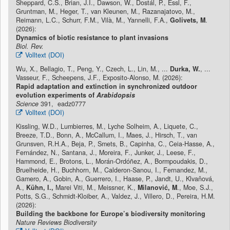
Sheppard, C.S., Brian, J.I., Dawson, W., Dostál, P., Essl, F.,
Gruntman, M., Heger, T., van Kleunen, M., Razanajatovo, M.,
Reimann, L.C., Schurr, F.M., Vilà, M., Yannelli, F.A.,
Golivets, M
.
(2026):
Dynamics of biotic resistance to plant invasions
Biol. Rev.
Volltext (DOI)
Wu, X., Bellagio, T., Peng, Y., Czech, L., Lin, M., ...
Durka, W.
, ...
Vasseur, F., Scheepens, J.F., Exposito-Alonso, M. (2026):
Rapid adaptation and extinction in synchronized outdoor
evolution experiments of
Arabidopsis
Science
391, eadz0777
Volltext (DOI)
Kissling, W.D., Lumbierres, M., Lyche Solheim, A., Liquete, C.,
Breeze, T.D., Bonn, A., McCallum, I., Maes, J., Hirsch, T., van
Grunsven, R.H.A., Beja, P., Smets, B., Capinha, C., Ceia-Hasse, A.,
Fernández, N., Santana, J., Moreira, F., Junker, J., Leese, F.,
Hammond, E., Brotons, L., Morán-Ordóñez, A., Bormpoudakis, D.,
Bruelheide, H., Buchhorn, M., Calderon-Sanou, I., Fernandez, M.,
Gamero, A., Gobin, A., Guerrero, I., Haase, P., Jandt, U., Klvaňová,
A.,
Kühn, I.,
Marei Viti, M., Meissner, K.,
Milanović, M
., Moe, S.J.,
Potts, S.G., Schmidt-Kloiber, A., Valdez, J., Villero, D., Pereira, H.M.
(2026):
Building the backbone for Europe’s biodiversity monitoring
Nature Reviews Biodiversity