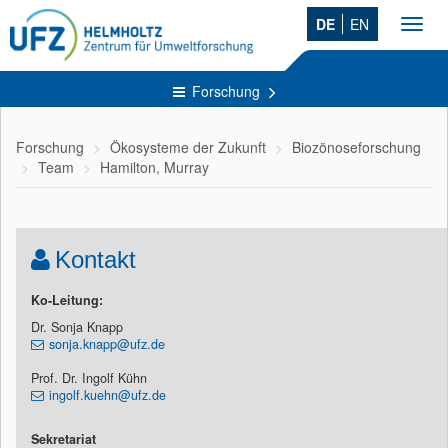
DE
EN
Toggl
navig
Forschung
Forschung
Ökosysteme der Zukunft
Biozönoseforschung
Team
Hamilton, Murray
Kontakt
Ko-Leitung:
Dr. Sonja Knapp
sonja.knapp@ufz.de
Prof. Dr. Ingolf Kühn
ingolf.kuehn@ufz.de
Sekretariat