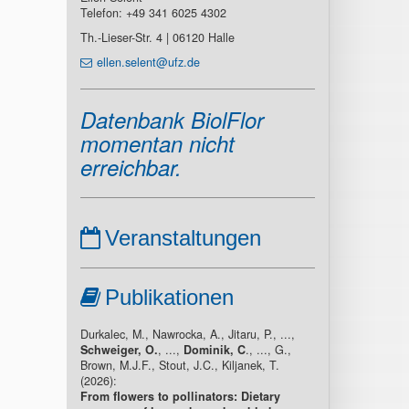
Telefon: +49 341 6025 4302
Th.-Lieser-Str. 4 | 06120 Halle
ellen.selent@ufz.de
Datenbank BiolFlor
momentan nicht
erreichbar.
Veranstaltungen
Publikationen
Durkalec, M., Nawrocka, A., Jitaru, P., ...,
Schweiger, O.
, ...,
Dominik, C
., ..., G.,
Brown, M.J.F., Stout, J.C., Kiljanek, T.
(2026):
From flowers to pollinators: Dietary