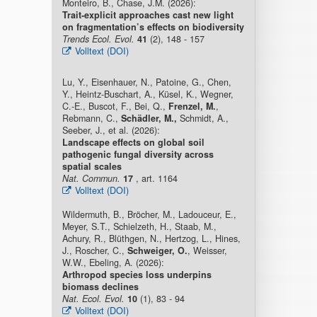
Monteiro, B., Chase, J.M. (2026):
Trait-explicit approaches cast new light
on fragmentation’s effects on biodiversity
Trends Ecol. Evol.
41
(2), 148 - 157
Volltext (DOI)
Lu, Y., Eisenhauer, N., Patoine, G., Chen,
Y., Heintz-Buschart, A., Küsel, K., Wegner,
C.-E., Buscot, F., Bei, Q.,
Frenzel, M.
,
Rebmann, C.,
Schädler, M.,
Schmidt, A.,
Seeber, J., et al. (2026):
Landscape effects on global soil
pathogenic fungal diversity across
spatial scales
Nat. Commun.
17
, art. 1164
Volltext (DOI)
Wildermuth, B., Bröcher, M., Ladouceur, E.,
Meyer, S.T., Schielzeth, H., Staab, M.,
Achury, R., Blüthgen, N., Hertzog, L., Hines,
J., Roscher, C.,
Schweiger, O.
, Weisser,
W.W., Ebeling, A. (2026):
Arthropod species loss underpins
biomass declines
Nat. Ecol. Evol.
10
(1), 83 - 94
Volltext (DOI)