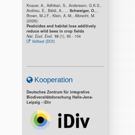
Knauer, A., Adhikari, S., Andersson, G.K.S.,
Andrieu, E., Báldi, A., ...
Schweiger, O.
,..
Brown, M.J.F., Klein, A.-M., Albrecht, M.
(2026):
Pesticides and habitat loss additively
reduce wild bees in crop fields
Nat. Ecol. Evol.
10
(1), 95 - 104
Volltext (DOI)
Kooperation
Deutsches Zentrum für integrative
Biodiversitätsforschung Halle-Jena-
Leipzig - iDiv