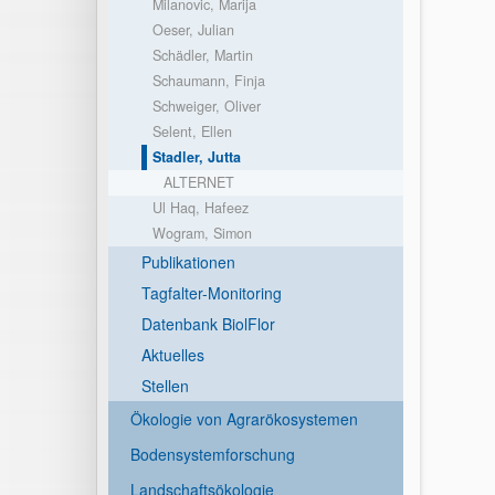
Milanovic, Marija
Oeser, Julian
Schädler, Martin
Schaumann, Finja
Schweiger, Oliver
Selent, Ellen
Stadler, Jutta
ALTERNET
Ul Haq, Hafeez
Wogram, Simon
Publikationen
Tagfalter-Monitoring
Datenbank BiolFlor
Aktuelles
Stellen
Ökologie von Agrarökosystemen
Bodensystemforschung
Landschaftsökologie