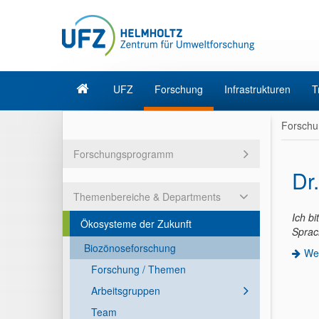
UFZ
Forschung
Infrastrukturen
T
Forschu
Forschungsprogramm
Dr.
Themenbereiche & Departments
Ich bi
Ökosysteme der Zukunft
Sprac
Biozönoseforschung
Web
Forschung / Themen
Arbeitsgruppen
Team