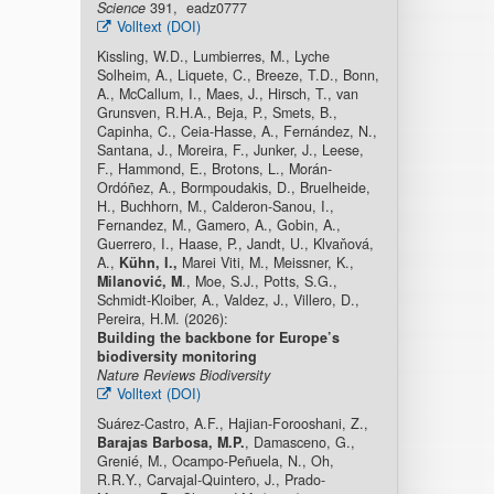
Science
391, eadz0777
Volltext (DOI)
Kissling, W.D., Lumbierres, M., Lyche
Solheim, A., Liquete, C., Breeze, T.D., Bonn,
A., McCallum, I., Maes, J., Hirsch, T., van
Grunsven, R.H.A., Beja, P., Smets, B.,
Capinha, C., Ceia-Hasse, A., Fernández, N.,
Santana, J., Moreira, F., Junker, J., Leese,
F., Hammond, E., Brotons, L., Morán-
Ordóñez, A., Bormpoudakis, D., Bruelheide,
H., Buchhorn, M., Calderon-Sanou, I.,
Fernandez, M., Gamero, A., Gobin, A.,
Guerrero, I., Haase, P., Jandt, U., Klvaňová,
A.,
Kühn, I.,
Marei Viti, M., Meissner, K.,
Milanović, M
., Moe, S.J., Potts, S.G.,
Schmidt-Kloiber, A., Valdez, J., Villero, D.,
Pereira, H.M. (2026):
Building the backbone for Europe’s
biodiversity monitoring
Nature Reviews Biodiversity
Volltext (DOI)
Suárez-Castro, A.F., Hajian-Forooshani, Z.,
Barajas Barbosa, M.P.
, Damasceno, G.,
Grenié, M., Ocampo-Peñuela, N., Oh,
R.R.Y., Carvajal-Quintero, J., Prado-