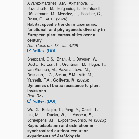
Álvarez-Martínez, J.M., Axmanová, I.,
Bazzichetto, M., Bergmeier, E., Bernhardt-
Römermann, M.,
Méndez, L.
, Roscher, C.,
Rossi, C., et al. (2026):
Habitat-specific trends in taxonomic,
functional, and phylogenetic diversity in
European plant communities over a
century
Nat. Commun. 17 , art. 4208
Volltext (DOI)
Sheppard, C.S., Brian, J.I., Dawson, W.,
Dostál, P., Essl, F., Gruntman, M., Heger, T.,
van Kleunen, M., Razanajatovo, M.,
Reimann, L.C., Schurr, F.M., Vilà, M.,
Yannelli, F.A.,
Golivets, M
. (2026):
Dynamics of biotic resistance to plant
invasions
Biol. Rev.
Volltext (DOI)
Wu, X., Bellagio, T., Peng, Y., Czech, L.,
Lin, M., ...
Durka, W.
, ... Vasseur, F.,
Scheepens, J.F., Exposito-Alonso, M. (2026):
Rapid adaptation and extinction in
synchronized outdoor evolution
experiments of
Arabidopsis