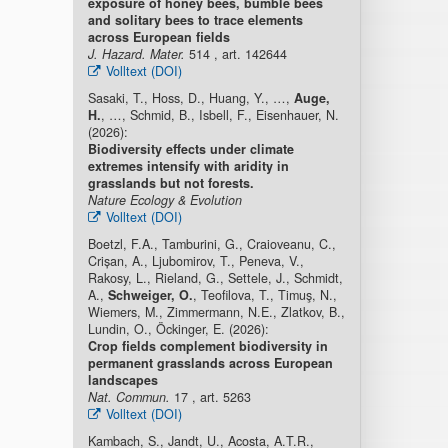
exposure of honey bees, bumble bees
and solitary bees to trace elements
across European fields
J. Hazard. Mater.
514 , art. 142644
Volltext (DOI)
Sasaki, T., Hoss, D., Huang, Y., …,
Auge,
H.
, …, Schmid, B., Isbell, F., Eisenhauer, N.
(2026):
Biodiversity effects under climate
extremes intensify with aridity in
grasslands but not forests.
Nature Ecology & Evolution
Volltext (DOI)
Boetzl, F.A., Tamburini, G., Craioveanu, C.,
Crișan, A., Ljubomirov, T., Peneva, V.,
Rakosy, L., Rieland, G., Settele, J., Schmidt,
A.,
Schweiger, O.
, Teofilova, T., Timuş, N.,
Wiemers, M., Zimmermann, N.E., Zlatkov, B.,
Lundin, O., Öckinger, E. (2026):
Crop fields complement biodiversity in
permanent grasslands across European
landscapes
Nat. Commun.
17 , art. 5263
Volltext (DOI)
Kambach, S., Jandt, U., Acosta, A.T.R.,