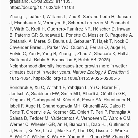
grassland.
Oikos
2025: e11103.
https://doi.org/10.1002/oik.11103
Zheng L, Ibáñez I, Williams L, Zhu K, Serrano-León H, Jensen
J, Eisenhauer N, Verheyen K, Scherer-Lorenzen M, Schnabel
F, Wirth C, Kreft H, Guerrero-Ramírez NR, Hölscher D, Irawan
B, Paterno GP, Sundawati L, Ponette Q, Messier C, Paquette A,
Stefanski A, Mereu S, Bauhus J, Gebauer T, Hajek T, Nock C,
Cavender-Bares J, Parker WC, Quosh J, Ferlian O, Auge H,
Potvin C, Yan E, Yang B, Zhang L, Zhao Z, Sinacore K, Hall J,
Guillemot J, Robin A, Brancalion P, Reich PB (2025)
Neighborhood diversity increases tree growth more in wetter
climates but not in wetter years.
Nature Ecology & Evolution
9:
1812-1824. https://doi.org/10.1038/s41559-025-02805-5
Bondaruk V, Xu C, Wilfahrt P, Yahdjian L, Yu Q, Borer ET,
Jentsch A, Seabloom EW, Smith MD, Alberti J, Oñatibia GR,
Dieguez H, Carbognani M, Kübert A, Power SA, Eisenhauer N,
Isbell F, Auge H, Chandregowda MH, Churchill AC, Daleo P,
Forte T, Greenville A, Koerner SE, Ohlert T, Peri P, Petraglia A,
Salesa D, Tedder M, Valdecantos A, Verhoeven E, Wardle GM,
Werner C, Wheeler GR, An H, Biancari L, Diao HJ, Gutknecht
J, Han L, Ke YG, Liu JL, Maziko Y, Tian DS, Tissue D, Wanke
S, Wei CZ, Wilkins K, Wu HH, Young AL, Zhang FW, Zhang B,