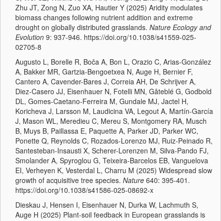
Zhu JT, Zong N, Zuo XA, Hautier Y (2025) Aridity modulates
biomass changes following nutrient addition and extreme
drought on globally distributed grasslands.
Nature Ecology and
Evolution
9:
937-946. https://doi.org/10.1038/s41559-025-
02705-8
Augusto L, Borelle R, Boča A, Bon L, Orazio C, Arias-González
A, Bakker MR, Gartzia-Bengoetxea N, Auge H, Bernier F,
Cantero A, Cavender-Bares J, Correia AH, De Schrijver A,
Diez-Casero JJ, Eisenhauer N, Fotelli MN, Gâteblé G, Godbold
DL, Gomes-Caetano-Ferreira M, Gundale MJ, Jactel H,
Koricheva J, Larsson M, Laudicina VA, Legout A, Martín-García
J, Mason WL, Meredieu C, Mereu S, Montgomery RA, Musch
B, Muys B, Paillassa E, Paquette A, Parker JD, Parker WC,
Ponette Q, Reynolds C, Rozados-Lorenzo MJ, Ruiz-Peinado R,
Santesteban-Insausti X, Scherer-Lorenzen M, Silva-Pando FJ,
Smolander A, Spyroglou G, Teixeira-Barcelos EB, Vanguelova
EI, Verheyen K, Vesterdal L, Charru M (2025) Widespread slow
growth of acquisitive tree species.
Nature
640: 395-401.
https://doi.org/10.1038/s41586-025-08692-x
Dieskau J, Hensen I, Eisenhauer N, Durka W, Lachmuth S,
Auge H (2025) Plant-soil feedback in European grasslands is