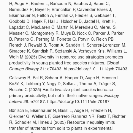
H, Auge H, Baeten L, Barsoum N, Bauhus J, Baum C,
Bermudez R, Beyer F, Brancalion P, Cavender-Bares J,
Eisenhauer N, Felton A, Ferlian O, Fiedler S, Gebauer T,
Godbold D, Hajek P, Hall J, Hölscher D, Jactel H, Kreft H,
Lapadat C, MacLaren C, Martin N, Meredieu C, Mereu S,
Messier C, Montgomery R, Muys B, Nock C, Parker J, Parker
B, Paterno G, Perring M, Ponette Q, Potvin C, Reich PB,
Rentch J, Rewald B, Robin A, Sandén H, Scherer-Lorenzen M,
Sinacore K, Standish R, Stefanski A, Verheyen Kris, Williams L,
Weih M (2025) Diversity in resource use strategies promotes
productivity in young planted tree species mixtures.
Global
Change Biology
31: e70493. https://doi.org/10.1111/gcb.70493
Callaway R, Pal R, Schaar A, Hooper D, Auge H, Hensen I,
Kožić K, Lekberg Y, Nagy D, Selke J, Thoma A, Träger S,
Rosche C (2025) Exotic invasive plant species increase
primary productivity, but not in their native ranges.
Ecology
Letters
28: e70187. https://doi.org/10.1111/ele.70187
Bönisch E, Eisenhauer N, Bassi L, Auge H, Friedlein H,
Gleixner G, Weller L-F, Guerrero-Ramírez NR, Reitz T, Richter
R, Schädler M, Hines J (2025) Resource inequality limits
transfer of nutrients from soils to plants in experimental