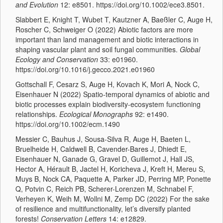
and Evolution
12: e8501. https://doi.org/10.1002/ece3.8501.
Slabbert E, Knight T, Wubet T, Kautzner A, Baeßler C, Auge H,
Roscher C, Schweiger O (2022) Abiotic factors are more
important than land management and biotic interactions in
shaping vascular plant and soil fungal communities.
Global
Ecology and Conservation
33: e01960.
https://doi.org/10.1016/j.gecco.2021.e01960
Gottschall F, Cesarz S, Auge H, Kovach K, Mori A, Nock C,
Eisenhauer N (2022) Spatio-temporal dynamics of abiotic and
biotic processes explain biodiversity-ecosystem functioning
relationships.
Ecological Monographs
92: e1490.
https://doi.org/10.1002/ecm.1490
Messier C, Bauhus J, Sousa-Silva R, Auge H, Baeten L,
Bruelheide H, Caldwell B, Cavender-Bares J, Dhiedt E,
Eisenhauer N, Ganade G, Gravel D, Guillemot J, Hall JS,
Hector A, Hérault B, Jactel H, Koricheva J, Kreft H, Mereu S,
Muys B, Nock CA, Paquette A, Parker JD, Perring MP, Ponette
Q, Potvin C, Reich PB, Scherer-Lorenzen M, Schnabel F,
Verheyen K, Weih M, Wollni M, Zemp DC (2022) For the sake
of resilience and multifunctionality, let’s diversify planted
forests!
Conservation Letters
14: e12829.