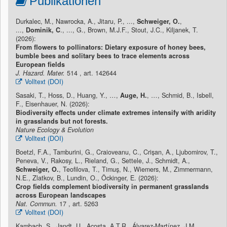
Publikationen
Durkalec, M., Nawrocka, A., Jitaru, P., ...,
Schweiger, O.
,
...,
Dominik, C
., ..., G., Brown, M.J.F., Stout, J.C., Kiljanek, T.
(2026):
From flowers to pollinators: Dietary exposure of honey bees,
bumble bees and solitary bees to trace elements across
European fields
J. Hazard. Mater.
514 , art. 142644
Volltext (DOI)
Sasaki, T., Hoss, D., Huang, Y., …,
Auge, H.
, …, Schmid, B., Isbell,
F., Eisenhauer, N. (2026):
Biodiversity effects under climate extremes intensify with aridity
in grasslands but not forests.
Nature Ecology & Evolution
Volltext (DOI)
Boetzl, F.A., Tamburini, G., Craioveanu, C., Crișan, A., Ljubomirov, T.,
Peneva, V., Rakosy, L., Rieland, G., Settele, J., Schmidt, A.,
Schweiger, O.
, Teofilova, T., Timuş, N., Wiemers, M., Zimmermann,
N.E., Zlatkov, B., Lundin, O., Öckinger, E. (2026):
Crop fields complement biodiversity in permanent grasslands
across European landscapes
Nat. Commun.
17 , art. 5263
Volltext (DOI)
Kambach, S., Jandt, U., Acosta, A.T.R., Álvarez-Martínez, J.M.,