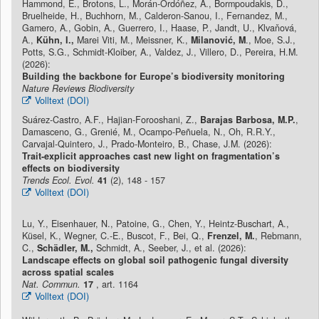
Hammond, E., Brotons, L., Morán-Ordóñez, A., Bormpoudakis, D.,
Bruelheide, H., Buchhorn, M., Calderon-Sanou, I., Fernandez, M.,
Gamero, A., Gobin, A., Guerrero, I., Haase, P., Jandt, U., Klvaňová,
A.,
Kühn, I.,
Marei Viti, M., Meissner, K.,
Milanović, M
., Moe, S.J.,
Potts, S.G., Schmidt-Kloiber, A., Valdez, J., Villero, D., Pereira, H.M.
(2026):
Building the backbone for Europe’s biodiversity monitoring
Nature Reviews Biodiversity
Volltext (DOI)
Suárez-Castro, A.F., Hajian-Forooshani, Z.,
Barajas Barbosa, M.P.
,
Damasceno, G., Grenié, M., Ocampo-Peñuela, N., Oh, R.R.Y.,
Carvajal-Quintero, J., Prado-Monteiro, B., Chase, J.M. (2026):
Trait-explicit approaches cast new light on fragmentation’s
effects on biodiversity
Trends Ecol. Evol.
41
(2), 148 - 157
Volltext (DOI)
Lu, Y., Eisenhauer, N., Patoine, G., Chen, Y., Heintz-Buschart, A.,
Küsel, K., Wegner, C.-E., Buscot, F., Bei, Q.,
Frenzel, M.
, Rebmann,
C.,
Schädler, M.,
Schmidt, A., Seeber, J., et al. (2026):
Landscape effects on global soil pathogenic fungal diversity
across spatial scales
Nat. Commun.
17
, art. 1164
Volltext (DOI)