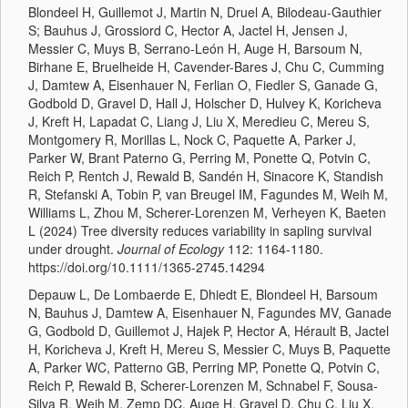
Blondeel H, Guillemot J, Martin N, Druel A, Bilodeau-Gauthier
S; Bauhus J, Grossiord C, Hector A, Jactel H, Jensen J,
Messier C, Muys B, Serrano-León H, Auge H, Barsoum N,
Birhane E, Bruelheide H, Cavender-Bares J, Chu C, Cumming
J, Damtew A, Eisenhauer N, Ferlian O, Fiedler S, Ganade G,
Godbold D, Gravel D, Hall J, Holscher D, Hulvey K, Koricheva
J, Kreft H, Lapadat C, Liang J, Liu X, Meredieu C, Mereu S,
Montgomery R, Morillas L, Nock C, Paquette A, Parker J,
Parker W, Brant Paterno G, Perring M, Ponette Q, Potvin C,
Reich P, Rentch J, Rewald B, Sandén H, Sinacore K, Standish
R, Stefanski A, Tobin P, van Breugel IM, Fagundes M, Weih M,
Williams L, Zhou M, Scherer-Lorenzen M, Verheyen K, Baeten
L (2024) Tree diversity reduces variability in sapling survival
under drought.
Journal of Ecology
112: 1164-1180.
https://doi.org/10.1111/1365-2745.14294
Depauw L, De Lombaerde E, Dhiedt E, Blondeel H, Barsoum
N, Bauhus J, Damtew A, Eisenhauer N, Fagundes MV, Ganade
G, Godbold D, Guillemot J, Hajek P, Hector A, Hérault B, Jactel
H, Koricheva J, Kreft H, Mereu S, Messier C, Muys B, Paquette
A, Parker WC, Patterno GB, Perring MP, Ponette Q, Potvin C,
Reich P, Rewald B, Scherer-Lorenzen M, Schnabel F, Sousa-
Silva R, Weih M, Zemp DC, Auge H, Gravel D, Chu C, Liu X,