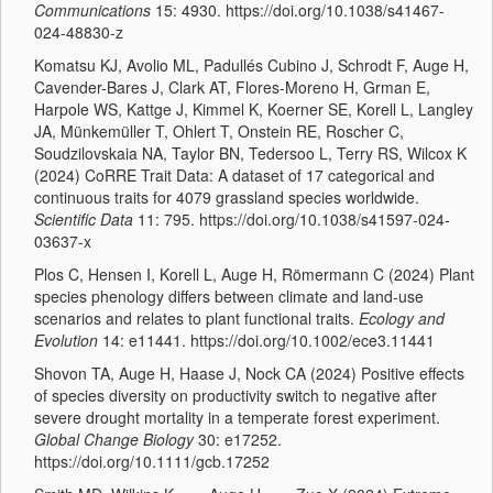
Communications
15: 4930. https://doi.org/10.1038/s41467-
024-48830-z
Komatsu KJ, Avolio ML, Padullés Cubino J, Schrodt F, Auge H,
Cavender-Bares J, Clark AT, Flores-Moreno H, Grman E,
Harpole WS, Kattge J, Kimmel K, Koerner SE, Korell L, Langley
JA, Münkemüller T, Ohlert T, Onstein RE, Roscher C,
Soudzilovskaia NA, Taylor BN, Tedersoo L, Terry RS, Wilcox K
(2024) CoRRE Trait Data: A dataset of 17 categorical and
continuous traits for 4079 grassland species worldwide.
Scientific Data
11: 795. https://doi.org/10.1038/s41597-024-
03637-x
Plos C, Hensen I, Korell L, Auge H, Römermann C (2024) Plant
species phenology differs between climate and land-use
scenarios and relates to plant functional traits.
Ecology and
Evolution
14: e11441. https://doi.org/10.1002/ece3.11441
Shovon TA, Auge H, Haase J, Nock CA (2024) Positive effects
of species diversity on productivity switch to negative after
severe drought mortality in a temperate forest experiment.
Global Change Biology
30: e17252.
https://doi.org/10.1111/gcb.17252