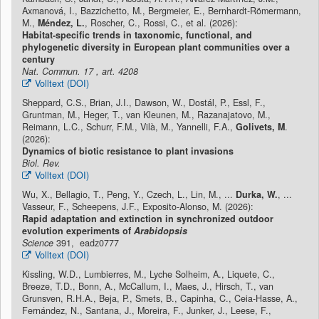
Axmanová, I., Bazzichetto, M., Bergmeier, E., Bernhardt-Römermann,
M.,
Méndez, L.
, Roscher, C., Rossi, C., et al. (2026):
Habitat-specific trends in taxonomic, functional, and
phylogenetic diversity in European plant communities over a
century
Nat. Commun. 17 , art. 4208
Volltext (DOI)
Sheppard, C.S., Brian, J.I., Dawson, W., Dostál, P., Essl, F.,
Gruntman, M., Heger, T., van Kleunen, M., Razanajatovo, M.,
Reimann, L.C., Schurr, F.M., Vilà, M., Yannelli, F.A.,
Golivets, M
.
(2026):
Dynamics of biotic resistance to plant invasions
Biol. Rev.
Volltext (DOI)
Wu, X., Bellagio, T., Peng, Y., Czech, L., Lin, M., ...
Durka, W.
, ...
Vasseur, F., Scheepens, J.F., Exposito-Alonso, M. (2026):
Rapid adaptation and extinction in synchronized outdoor
evolution experiments of
Arabidopsis
Science
391, eadz0777
Volltext (DOI)
Kissling, W.D., Lumbierres, M., Lyche Solheim, A., Liquete, C.,
Breeze, T.D., Bonn, A., McCallum, I., Maes, J., Hirsch, T., van
Grunsven, R.H.A., Beja, P., Smets, B., Capinha, C., Ceia-Hasse, A.,
Fernández, N., Santana, J., Moreira, F., Junker, J., Leese, F.,