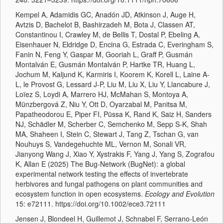
Kempel A, Adamidis GC, Anadón JD, Atkinson J, Auge H,
Avtzis D, Bachelot B, Bashirzadeh M, Bota J, Classen AT,
Constantinou I, Crawley M, de Bellis T, Dostal P, Ebeling A,
Eisenhauer N, Eldridge D, Encina G, Estrada C, Everingham S,
Fanin N, Feng Y, Gaspar M, Gooriah L, Graff P, Gusmán
Montalván E, Gusmán Montalván P, Hartke TR, Huang L,
Jochum M, Kaljund K, Karmiris I, Koorem K, Korell L, Laine A-
L, le Provost G, Lessard J-P, Liu M, Liu X, Liu Y, Llancabure J,
Loïez S, Loydi A, Marrero HJ, McMahan S, Montoya A,
Münzbergová Z, Niu Y, Ott D, Oyarzabal M, Panitsa M,
Papatheodorou E, Piper FI, Püssa K, Rand K, Saiz H, Sanders
NJ, Schädler M, Scherber C, Semchenko M, Sepp S-K, Shah
MA, Shaheen I, Stein C, Stewart J, Tang Z, Tschan G, van
Nouhuys S, Vandegehuchte ML, Vernon M, Sonali VR,
Jianyong Wang J, Xiao Y, Xystrakis F, Yang J, Yang S, Zografou
K, Allan E (2025) The Bug-Network (BugNet): a global
experimental network testing the effects of invertebrate
herbivores and fungal pathogens on plant communities and
ecosystem function in open ecosystems.
Ecology and Evolution
15: e72111. https://doi.org/10.1002/ece3.72111
Jensen J, Blondeel H, Guillemot J, Schnabel F, Serrano-León