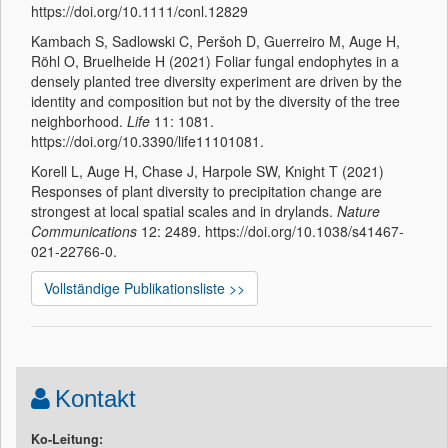
https://doi.org/10.1111/conl.12829
Kambach S, Sadlowski C, Peršoh D, Guerreiro M, Auge H,
Röhl O, Bruelheide H (2021) Foliar fungal endophytes in a
densely planted tree diversity experiment are driven by the
identity and composition but not by the diversity of the tree
neighborhood.
Life
11: 1081.
https://doi.org/10.3390/life11101081.
Korell L, Auge H, Chase J, Harpole SW, Knight T (2021)
Responses of plant diversity to precipitation change are
strongest at local spatial scales and in drylands.
Nature
Communications
12: 2489. https://doi.org/10.1038/s41467-
021-22766-0.
Vollständige Publikationsliste >>
Kontakt
Ko-Leitung: