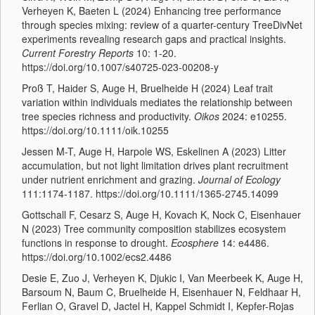
Verheyen K, Baeten L (2024) Enhancing tree performance
through species mixing: review of a quarter-century TreeDivNet
experiments revealing research gaps and practical insights.
Current Forestry Reports
10: 1-20.
https://doi.org/10.1007/s40725-023-00208-y
Proß T, Haider S, Auge H, Bruelheide H (2024) Leaf trait
variation within individuals mediates the relationship between
tree species richness and productivity.
Oikos
2024: e10255.
https://doi.org/10.1111/oik.10255
Jessen M-T, Auge H, Harpole WS, Eskelinen A (2023) Litter
accumulation, but not light limitation drives plant recruitment
under nutrient enrichment and grazing.
Journal of Ecology
111:1174-1187. https://doi.org/10.1111/1365-2745.14099
Gottschall F, Cesarz S, Auge H, Kovach K, Nock C, Eisenhauer
N (2023) Tree community composition stabilizes ecosystem
functions in response to drought.
Ecosphere
14: e4486.
https://doi.org/10.1002/ecs2.4486
Desie E, Zuo J, Verheyen K, Djukic I, Van Meerbeek K, Auge H,
Barsoum N, Baum C, Bruelheide H, Eisenhauer N, Feldhaar H,
Ferlian O, Gravel D, Jactel H, Kappel Schmidt I, Kepfer-Rojas