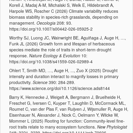
Korell J, Madaj A-M, Michalski S, Welk E, Hildebrandt A,
Harpole WS, Roscher C (2026) Climate variability reduces
biomass stability in species-rich grasslands, depending on
management.
Oecologia
208: 93.
https://doi.org/10.1007/s00442-026-05925-2
Worthy SJ, Luong JC, Wainwright BE, Aguiñaga J, Auge H, …,
Funk JL (2026) Growth form and lifespan of herbaceous
species mediate the role of traits in short-term drought
response.
Nature Ecology & Evolution
10:
https://doi.org/10.1038/s41559-026-02989-4
Ohlert T, Smith MD, …, Auge H, ..., Zuo X (2025) Drought
intensity and duration interact to magnify losses in primary
productivity.
Science
390: 284-289.
https://www.science.org/doi/10.1126/science.ads8144
Barry K, Hennecke J, Weigelt A, Bergmann J, Bruelheide H,
Freschet G, Iversen C, Kuyper T, Laughlin D, McCormack ML,
Roumet C, van der Plas F, van Ruijven J, Wijsmuller R, Auge H,
Eisenhauer N, Alexander J, Nock C, Oelmann Y, Wilcke W,
Mommer L (2025) Rooting for function: Community-level fine-
root traits relate to many ecosystem functions.
New Phytologist
248: 3221–3239. https://doi.org/10.1111/nph.70606