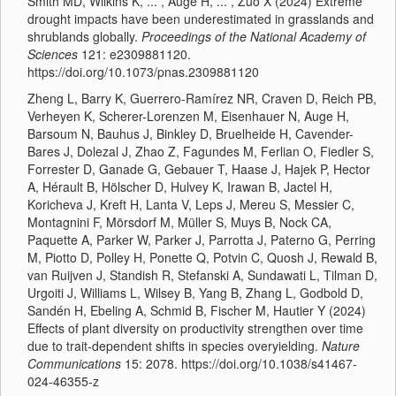
Smith MD, Wilkins K, ... , Auge H, ... , Zuo X (2024) Extreme
drought impacts have been underestimated in grasslands and
shrublands globally.
Proceedings of the National Academy of
Sciences
121: e2309881120.
https://doi.org/10.1073/pnas.2309881120
Zheng L, Barry K, Guerrero-Ramírez NR, Craven D, Reich PB,
Verheyen K, Scherer-Lorenzen M, Eisenhauer N, Auge H,
Barsoum N, Bauhus J, Binkley D, Bruelheide H, Cavender-
Bares J, Dolezal J, Zhao Z, Fagundes M, Ferlian O, Fiedler S,
Forrester D, Ganade G, Gebauer T, Haase J, Hajek P, Hector
A, Hérault B, Hölscher D, Hulvey K, Irawan B, Jactel H,
Koricheva J, Kreft H, Lanta V, Leps J, Mereu S, Messier C,
Montagnini F, Mörsdorf M, Müller S, Muys B, Nock CA,
Paquette A, Parker W, Parker J, Parrotta J, Paterno G, Perring
M, Piotto D, Polley H, Ponette Q, Potvin C, Quosh J, Rewald B,
van Ruijven J, Standish R, Stefanski A, Sundawati L, Tilman D,
Urgoiti J, Williams L, Wilsey B, Yang B, Zhang L, Godbold D,
Sandén H, Ebeling A, Schmid B, Fischer M, Hautier Y (2024)
Effects of plant diversity on productivity strengthen over time
due to trait-dependent shifts in species overyielding.
Nature
Communications
15: 2078. https://doi.org/10.1038/s41467-
024-46355-z