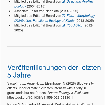
Mitglied des Editorial Board von
Basic and Applied
Ecology
(2004-2018)
Associate Editor von Neobiota (2011-2025)
Mitglied des Editorial Board von
Flora - Morphology,
Distribution, Functional Ecology of Plants
(2013-2025)
Mitglied des Editorial Board von
PLoS ONE
(2012-
2025)
Veröffentlichungen
der letzten
5 Jahre
Sasaki T, …, Auge H, …, Eisenhauer N (2026) Biodiversity
effects under climate extremes intensify with aridity in
grasslands but not forests.
Nature Ecology & Evolution
:
https://doi.org/10.1038/s41559-026-03130-1
Herion Y, Andrzejak M, Auge H, Durka, Haider S, Höfner J,