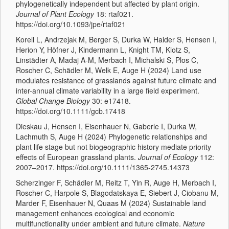
phylogenetically independent but affected by plant origin.
Journal of Plant Ecology
18: rtaf021.
https://doi.org/10.1093/jpe/rtaf021
Korell L, Andrzejak M, Berger S, Durka W, Haider S, Hensen I,
Herion Y, Höfner J, Kindermann L, Knight TM, Klotz S,
Linstädter A, Madaj A-M, Merbach I, Michalski S, Plos C,
Roscher C, Schädler M, Welk E, Auge H (2024) Land use
modulates resistance of grasslands against future climate and
inter-annual climate variability in a large field experiment.
Global Change Biology
30: e17418.
https://doi.org/10.1111/gcb.17418
Dieskau J, Hensen I, Eisenhauer N, Gaberle I, Durka W,
Lachmuth S, Auge H (2024) Phylogenetic relationships and
plant life stage but not biogeographic history mediate priority
effects of European grassland plants.
Journal of Ecology
112:
2007–2017. https://doi.org/10.1111/1365-2745.14373
Scherzinger F, Schädler M, Reitz T, Yin R, Auge H, Merbach I,
Roscher C, Harpole S, Blagodatskaya E, Siebert J, Ciobanu M,
Marder F, Eisenhauer N, Quaas M (2024) Sustainable land
management enhances ecological and economic
multifunctionality under ambient and future climate.
Nature