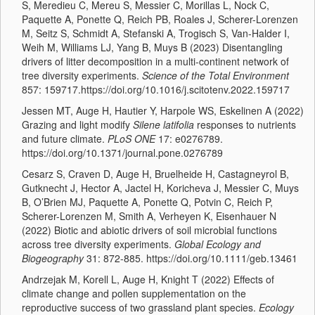
S, Meredieu C, Mereu S, Messier C, Morillas L, Nock C,
Paquette A, Ponette Q, Reich PB, Roales J, Scherer-Lorenzen
M, Seitz S, Schmidt A, Stefanski A, Trogisch S, Van-Halder I,
Weih M, Williams LJ, Yang B, Muys B (2023) Disentangling
drivers of litter decomposition in a multi-continent network of
tree diversity experiments.
Science of the Total Environment
857: 159717.https://doi.org/10.1016/j.scitotenv.2022.159717
Jessen MT, Auge H, Hautier Y, Harpole WS, Eskelinen A (2022)
Grazing and light modify
Silene latifolia
responses to nutrients
and future climate.
PLoS ONE
17: e0276789.
https://doi.org/10.1371/journal.pone.0276789
Cesarz S, Craven D, Auge H, Bruelheide H, Castagneyrol B,
Gutknecht J, Hector A, Jactel H, Koricheva J, Messier C, Muys
B, O’Brien MJ, Paquette A, Ponette Q, Potvin C, Reich P,
Scherer-Lorenzen M, Smith A, Verheyen K, Eisenhauer N
(2022) Biotic and abiotic drivers of soil microbial functions
across tree diversity experiments.
Global Ecology and
Biogeography
31: 872-885. https://doi.org/10.1111/geb.13461
Andrzejak M, Korell L, Auge H, Knight T (2022) Effects of
climate change and pollen supplementation on the
reproductive success of two grassland plant species.
Ecology