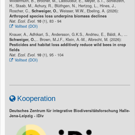
Wildermuth, B., Bröcher, M., Ladouceur, E., Meyer, S.T., Schielzeth,
H., Staab, M., Achury, R., Blüthgen, N., Hertzog, L., Hines, J.,
Roscher, C.,
Schweiger, O.
, Weisser, W.W., Ebeling, A. (2026):
Arthropod species loss underpins biomass declines
Nat. Ecol. Evol.
10
(1), 83 - 94
Volltext (DOI)
Knauer, A., Adhikari, S., Andersson, G.K.S., Andrieu, E., Báldi, A., ...
Schweiger, O.
,.. Brown, M.J.F., Klein, A.-M., Albrecht, M. (2026):
Pesticides and habitat loss additively reduce wild bees in crop
fields
Nat. Ecol. Evol.
10
(1), 95 - 104
Volltext (DOI)
Kooperation
Deutsches Zentrum für integrative Biodiversitätsforschung Halle-
Jena-Leipzig - iDiv