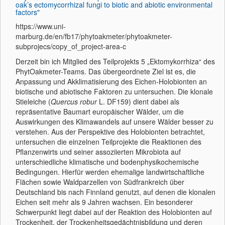
oak’s ectomycorrhizal fungi to biotic and abiotic environmental
factors"
https://www.uni-
marburg.de/en/fb17/phytoakmeter/phytoakmeter-
subprojecs/copy_of_project-area-c
Derzeit bin ich Mitglied des Teilprojekts 5 „Ektomykorrhiza“ des
PhytOakmeter-Teams. Das übergeordnete Ziel ist es, die
Anpassung und Akklimatisierung des Eichen-Holobionten an
biotische und abiotische Faktoren zu untersuchen. Die klonale
Stieleiche (
Quercus robur
L. DF159) dient dabei als
repräsentative Baumart europäischer Wälder, um die
Auswirkungen des Klimawandels auf unsere Wälder besser zu
verstehen. Aus der Perspektive des Holobionten betrachtet,
untersuchen die einzelnen Teilprojekte die Reaktionen des
Pflanzenwirts und seiner assoziierten Mikrobiota auf
unterschiedliche klimatische und bodenphysikochemische
Bedingungen. Hierfür werden ehemalige landwirtschaftliche
Flächen sowie Waldparzellen von Südfrankreich über
Deutschland bis nach Finnland genutzt, auf denen die klonalen
Eichen seit mehr als 9 Jahren wachsen. Ein besonderer
Schwerpunkt liegt dabei auf der Reaktion des Holobionten auf
Trockenheit, der Trockenheitsgedächtnisbildung und deren