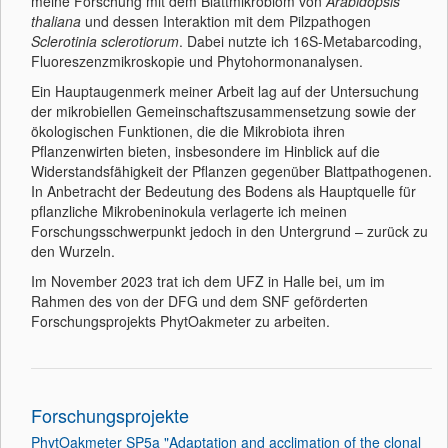
meine Forschung mit dem Blattmikrobiom von
Arabidopsis
thaliana
und dessen Interaktion mit dem Pilzpathogen
Sclerotinia sclerotiorum
. Dabei nutzte ich 16S-Metabarcoding,
Fluoreszenzmikroskopie und Phytohormonanalysen.
Ein Hauptaugenmerk meiner Arbeit lag auf der Untersuchung
der mikrobiellen Gemeinschaftszusammensetzung sowie der
ökologischen Funktionen, die die Mikrobiota ihren
Pflanzenwirten bieten, insbesondere im Hinblick auf die
Widerstandsfähigkeit der Pflanzen gegenüber Blattpathogenen.
In Anbetracht der Bedeutung des Bodens als Hauptquelle für
pflanzliche Mikrobeninokula verlagerte ich meinen
Forschungsschwerpunkt jedoch in den Untergrund – zurück zu
den Wurzeln.
Im November 2023 trat ich dem UFZ in Halle bei, um im
Rahmen des von der DFG und dem SNF geförderten
Forschungsprojekts PhytOakmeter zu arbeiten.
Forschungsprojekte
PhytOakmeter SP5a "Adaptation and acclimation of the clonal