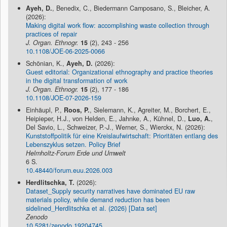
Ayeh, D.
, Benedix, C., Biedermann Camposano, S., Bleicher, A.
(2026):
Making digital work flow: accomplishing waste collection through
practices of repair
J. Organ. Ethnogr.
15
(2), 243 - 256
10.1108/JOE-06-2025-0066
Schönian, K.,
Ayeh, D.
(2026):
Guest editorial: Organizational ethnography and practice theories
in the digital transformation of work
J. Organ. Ethnogr.
15
(2), 177 - 186
10.1108/JOE-07-2026-159
Einhäupl, P.,
Roos, P.
, Sielemann, K., Agreiter, M., Borchert, E.,
Heipieper, H.J., von Helden, E., Jahnke, A., Kühnel, D.,
Luo, A.
,
Del Savio, L., Schweizer, P.-J., Werner, S., Wierckx, N. (2026):
Kunststoffpolitik für eine Kreislaufwirtschaft: Prioritäten entlang des
Lebenszyklus setzen. Policy Brief
Helmholtz-Forum Erde und Umwelt
6 S.
10.48440/forum.euu.2026.003
Herdlitschka, T.
(2026):
Dataset_Supply security narratives have dominated EU raw
materials policy, while demand reduction has been
sidelined_Herdlitschka et al. (2026) [Data set]
Zenodo
10.5281/zenodo.19204745