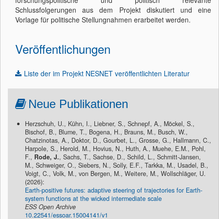
forschungspolitische und politisch relevante
Schlussfolgerungen aus dem Projekt diskutiert und eine
Vorlage für politische Stellungnahmen erarbeitet werden.
Veröffentlichungen
Liste der im Projekt NESNET veröffentlichten Literatur
Neue Publikationen
Herzschuh, U., Kühn, I., Liebner, S., Schnepf, A., Möckel, S.,
Bischof, B., Blume, T., Bogena, H., Brauns, M., Busch, W.,
Chatzinotas, A., Doktor, D., Gourbet, L., Grosse, G., Hallmann, C.,
Harpole, S., Herold, M., Hovius, N., Huth, A., Muehe, E.M., Pohl,
F.,
Rode, J.
, Sachs, T., Sachse, D., Schild, L., Schmitt-Jansen,
M., Schweiger, O., Siebers, N., Solly, E.F., Tarkka, M., Usadel, B.,
Voigt, C., Volk, M., von Bergen, M., Weitere, M., Wollschläger, U.
(2026):
Earth-positive futures: adaptive steering of trajectories for Earth-
system functions at the wicked intermediate scale
ESS Open Archive
10.22541/essoar.15004141/v1