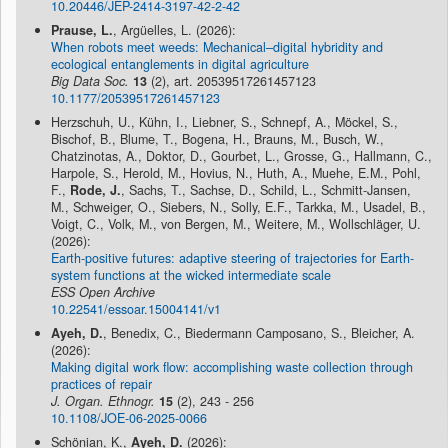
10.20446/JEP-2414-3197-42-2-42
Prause, L.
, Argüelles, L. (2026):
When robots meet weeds: Mechanical–digital hybridity and
ecological entanglements in digital agriculture
Big Data Soc.
13
(2), art. 20539517261457123
10.1177/20539517261457123
Herzschuh, U., Kühn, I., Liebner, S., Schnepf, A., Möckel, S.,
Bischof, B., Blume, T., Bogena, H., Brauns, M., Busch, W.,
Chatzinotas, A., Doktor, D., Gourbet, L., Grosse, G., Hallmann, C.,
Harpole, S., Herold, M., Hovius, N., Huth, A., Muehe, E.M., Pohl,
F.,
Rode, J.
, Sachs, T., Sachse, D., Schild, L., Schmitt-Jansen,
M., Schweiger, O., Siebers, N., Solly, E.F., Tarkka, M., Usadel, B.,
Voigt, C., Volk, M., von Bergen, M., Weitere, M., Wollschläger, U.
(2026):
Earth-positive futures: adaptive steering of trajectories for Earth-
system functions at the wicked intermediate scale
ESS Open Archive
10.22541/essoar.15004141/v1
Ayeh, D.
, Benedix, C., Biedermann Camposano, S., Bleicher, A.
(2026):
Making digital work flow: accomplishing waste collection through
practices of repair
J. Organ. Ethnogr.
15
(2), 243 - 256
10.1108/JOE-06-2025-0066
Schönian, K.,
Ayeh, D.
(2026):