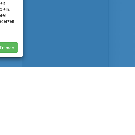
eit
o ein,
erer
ederzeit
timmen