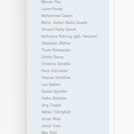
Minmin Pan
Laura Pause
Mohammed Qasim
Mohd. Golam Abdul Quadir
Vincent Reilly-Schott
Katharina Röhring (geb. Neubert)
Sebastian Röther
Thore Rohwerder
Diletta Sacco
Christina Schäfer
Hans Schneider
Yvonne Schößow
Lea Seibert
Daniel Spindler
Heike Sträuber
Jörg Toepel
Adrian Tüllinghoff
Jonas Wick
Jianqi Yuan
Max Pohl