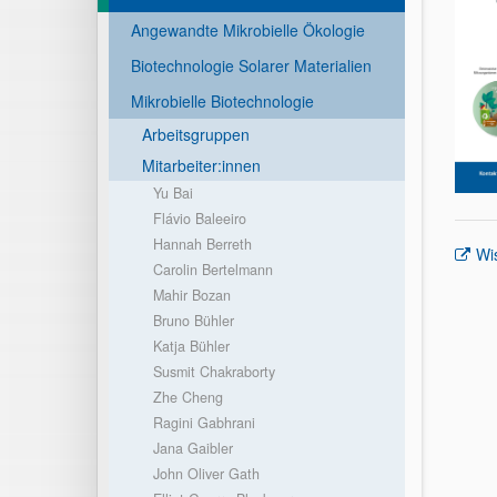
Angewandte Mikrobielle Ökologie
Biotechnologie Solarer Materialien
Mikrobielle Biotechnologie
Arbeitsgruppen
Mitarbeiter:innen
Yu Bai
Flávio Baleeiro
Hannah Berreth
Wi
Carolin Bertelmann
Mahir Bozan
Bruno Bühler
Katja Bühler
Susmit Chakraborty
Zhe Cheng
Ragini Gabhrani
Jana Gaibler
John Oliver Gath