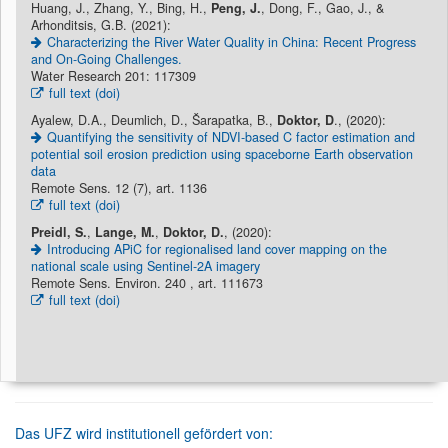
Huang, J., Zhang, Y., Bing, H.,
Peng, J.
, Dong, F., Gao, J., &
Arhonditsis, G.B. (2021):
Characterizing the River Water Quality in China: Recent Progress
and On-Going Challenges.
Water Research 201: 117309
full text (doi)
Ayalew, D.A., Deumlich, D., Šarapatka, B.,
Doktor, D
., (2020):
Quantifying the sensitivity of NDVI-based C factor estimation and
potential soil erosion prediction using spaceborne Earth observation
data
Remote Sens. 12 (7), art. 1136
full text (doi)
Preidl, S.
,
Lange, M.
,
Doktor, D.
, (2020):
Introducing APiC for regionalised land cover mapping on the
national scale using Sentinel-2A imagery
Remote Sens. Environ. 240 , art. 111673
full text (doi)
Das UFZ wird institutionell gefördert von: