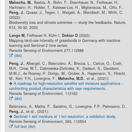
Mahecha, M.
, Bastos, A., Bohn, F., Eisenhauer, N., Feilhauer, H.,
Hartmann, H., Hickler, T., Kalesse-Los, H., Migliavacca, M., Otto, F.,
Peng, J.
, Quaas, J., Tegen, I., Weigelt, A., Wendisch, M., Wirth, C.
(2022):
Biodiversity loss and climate extremes — study the feedbacks, Nature,
612, 30-32, 2022.
Lange M
, Feilhauer H, Kühn I,
Doktor D
(2022):
Mapping land-use intensity of grasslands in Germany with machine
learning and Sentinel-2 time series.
Remote Sensing of Environment 277,112888
(doi)
Peng, J.
, Albergel, C., Balenzano, A., Brocca, L., Cartus, O., Cosh,
M.H., Crow, W.T., Dabrowska-Zielinska, K., Dadson, S., Davidson,
M.W.J., de Rosnay, P., Dorigo, W., Gruber, A., Hagemann, S., Hirschi,
M., Kerr, Y.H., Lovergine, F.,
Mahecha, M.D.
, et al., (2021):
A roadmap for high-resolution satellite soil moisture applications –
confronting product characteristics with user requirements.
Remote Sensing of Environment, 112162
(doi)
Balenzano, A., Mattia, F., Satalino, G., Lovergine, F.P., Palmisano, D.,
Peng, J.
, et al., (2021):
Sentinel-1 soil moisture at 1 km resolution: a validation study.
Remote Sensing of Environment, 263, 112554
full text (doi)