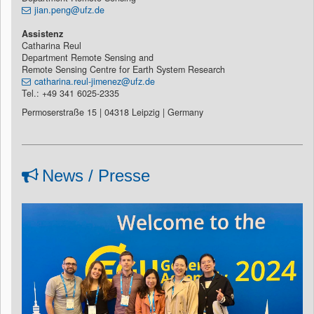
jian.peng@ufz.de
Assistenz
Catharina Reul
Department Remote Sensing and
Remote Sensing Centre for Earth System Research
catharina.reul-jimenez@ufz.de
Tel.: +49 341 6025-2335
Permoserstraße 15 | 04318 Leipzig | Germany
News / Presse