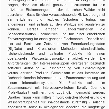
zeigen, dass die aktuell genutzten Instrumente für ein
effizientes Risikomanagement der deutschen Wälder nicht
ausreichen. Basis für eine vorausschauende Risikovorsorge ist
ein effizientes und flexibles Schadensmonitoring, um
angemessen und zeitnah auf den Waldzustand reagieren zu
können. Derzeit erheben Länderministerien die
Schadenssituation uneinheitlich und mit einer erheblichen
Zeitverzögerung für einen geringen Flächenanteil. Deshalb soll
hier auf Basis von Zeitserien von Fernerkundungsdaten
(BigData) und KI-basierten Methoden standardisierte,
flächendeckende und zeitnahe Produkte für einen
operationellen Waldzustandsmonitor entwickelt werden. Die
Anforderungen der Interessengruppen divergieren bezüglich
zeitlicher Auflösung – Früherkennung von Schädigungen
versus jährliche Produkte. Gemeinsam ist das Interesse an
flächendeckenden Informationen zur Baumartenverteilung und
einem Informationssystem. Die Produkte sollen im
Zusammenspiel mit Interessenvertretern iterativ über die
Projektlaufzeit optimiert und zugänglich gemacht werden.
Darüber hinaus kann mittels i) hydrologischer Modellierung die
Wasserverfügbarkeit für Waldbestände kurzfristig / saisonal
abgeschätzt sowie ii) ökologischer Modellen die langfristige