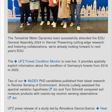
The Terrestrial Water Dynamics team successfully attended the EGU
General Assembly 2024 in Vienna! Presenting cutting-edge research
and fostering collaborations, we're already looking forward to next
year's EGU.
The
UFZ Forest Condition Monitor
is now live. It provides spatially
explicit information about the condition of Germany's forests from 2016
to 2022.
Two of our
MoDEV
PhD candidates published their latest research
in Remote Sensing of Environment. Antonia Ludwig assessed the
spectral variation hypothesis
doi
and Toni Schmidt compared soil
moisture products with cosmic-ray neutron sensing observations
doi
.
UFZ press release of a study led by Almudena García-García:
Heat