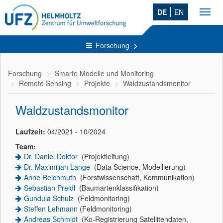
DE
EN
Toggl
navig
Forschung
Forschung
Smarte Modelle und Monitoring
Remote Sensing
Projekte
Waldzustandsmonitor
Waldzustandsmonitor
Laufzeit:
04/2021 - 10/2024
Team:
Dr. Daniel Doktor
(Projektleitung)
Dr. Maximilian Lange
(Data Science, Modellierung)
Anne Reichmuth
(Forstwissenschaft, Kommunikation)
Sebastian Preidl
(Baumartenklassifikation)
Gundula Schulz
(Feldmonitoring)
Steffen Lehmann
(Feldmonitoring)
Andreas Schmidt
(Ko-Registrierung Satellitendaten,