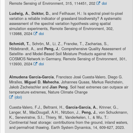
Remote Sensing of Environment, 315, 114451, 202
doi
Ludwig, A.
,
Doktor, D.
, and Feilhauer, H.: Is spectral pixel-to-pixel
variation a reliable indicator of grassland biodiversity? A systematic
assessment of the spectral variation hypothesis using spatial
simulation experiments, Remote Sensing of Environment, 302,
113988, 2024
doi
Schmidt, T.
, Schrön, M., Li, Z., Francke, T., Zacharias, S.,
Hildebrandt, A., and
Peng, J.
: Comprehensive Quality Assessment of
Satellite- and Model-Based Soil Moisture Products against the
COSMOS Network in Germany, Remote Sensing of Environment, 301,
113930, 2024
doi
Almudena García-García
, Francisco José Cuesta-Valero, Diego G.
Miralles,
Miguel D. Mahecha
, Johannes Quaas, Markus Reichstein,
Jakob Zscheischler and
Jian Peng
. Soil heat extremes can outpace air
temperature extremes, Nature Climate Change
(doi)
Cuesta-Valero, F.J., Beltrami, H.,
García-García, A.
, Krinner, G.,
Langer, M., MacDougall, A.H., Nitzbon, J.,
Peng, J.
, von Schuckmann,
K., Seneviratne, S.I., Thiery, W., Vanderkelen, I., & Wu, T.:
Continental heat storage: contributions from the ground, inland waters,
and permafrost thawing. Earth System Dynamics, 14, 609-627, 2023.