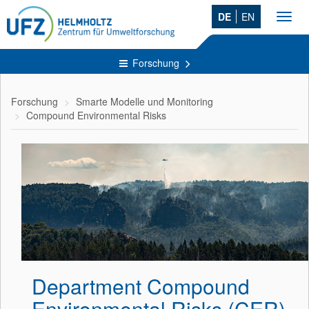
DE
EN
Toggl
navig
Forschung
Forschung
Smarte Modelle und Monitoring
Compound Environmental Risks
Department Compound
Environmental Risks (CER)